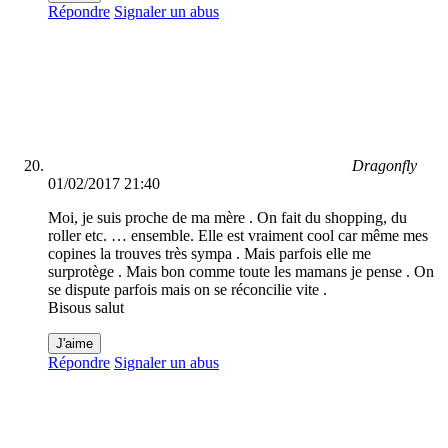
Répondre
Signaler un abus
Dragonfly
01/02/2017 21:40
Moi, je suis proche de ma mère . On fait du shopping, du
roller etc. … ensemble. Elle est vraiment cool car même mes
copines la trouves très sympa . Mais parfois elle me
surprotège . Mais bon comme toute les mamans je pense . On
se dispute parfois mais on se réconcilie vite .
Bisous salut
J'aime
Répondre
Signaler un abus