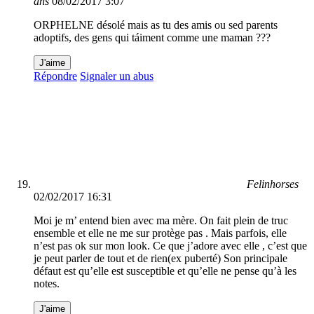
ans
08/02/2017 3:07
ORPHELNE désolé mais as tu des amis ou sed parents
adoptifs, des gens qui táiment comme une maman ???
J'aime
Répondre
Signaler un abus
Felinhorses
02/02/2017 16:31
Moi je m’ entend bien avec ma mère. On fait plein de truc
ensemble et elle ne me sur protège pas . Mais parfois, elle
n’est pas ok sur mon look. Ce que j’adore avec elle , c’est que
je peut parler de tout et de rien(ex puberté) Son principale
défaut est qu’elle est susceptible et qu’elle ne pense qu’à les
notes.
J'aime