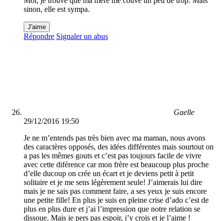
Moi, je trouve que ma mère me couve un peu de trop. Mais
sinon, elle est sympa.
J'aime
Répondre
Signaler un abus
Gaelle
29/12/2016 19:50
Je ne m’entends pas très bien avec ma maman, nous avons
des caractères opposés, des idées différentes mais sourtout on
a pas les mêmes gouts et c’est pas toujours facile de vivre
avec cette diférence car mon frère est beaucoup plus proche
d’elle ducoup on crée un écart et je deviens petit à petit
solitaire et je me sens légèrement seule! J’aimerais lui dire
mais je ne sais pas comment faire, a ses yeux je suis encore
une petite fille! En plus je suis en pleine crise d’ado c’est de
plus en plus dure et j’ai l’impression que notre relation se
dissoue. Mais je pers pas espoir, j’y crois et je l’aime !