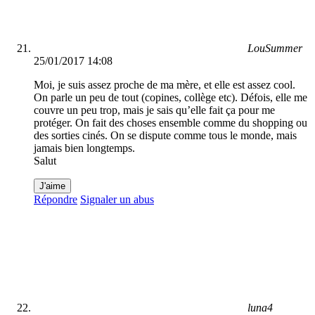
LouSummer
25/01/2017 14:08
Moi, je suis assez proche de ma mère, et elle est assez cool.
On parle un peu de tout (copines, collège etc). Défois, elle me
couvre un peu trop, mais je sais qu’elle fait ça pour me
protéger. On fait des choses ensemble comme du shopping ou
des sorties cinés. On se dispute comme tous le monde, mais
jamais bien longtemps.
Salut
J'aime
Répondre
Signaler un abus
luna4