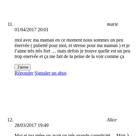
marie
01/04/2017 20:01
moi avec ma maman en ce moment nous sommes un peu
énervée ( puberté pour moi, et stresse pour ma maman ) et je
l’aime très très fort … mais defois je trouve quelle est un peu
trop enervée et ça me fait de la peine de la voir comme ça
J'aime
Répondre
Signaler un abus
Alice
28/03/2017 19:49
Moi et ma mére on avait un trés grande complicité… Mais à