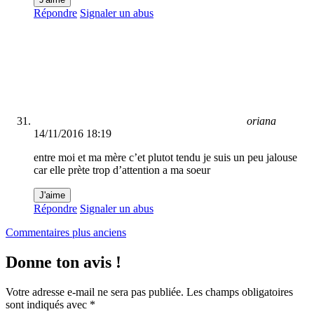
Répondre
Signaler un abus
oriana
14/11/2016 18:19
entre moi et ma mère c’et plutot tendu je suis un peu jalouse
car elle prète trop d’attention a ma soeur
J'aime
Répondre
Signaler un abus
Navigation
Commentaires plus anciens
dans
Donne ton avis !
les
commentaires
Votre adresse e-mail ne sera pas publiée.
Les champs obligatoires
sont indiqués avec
*