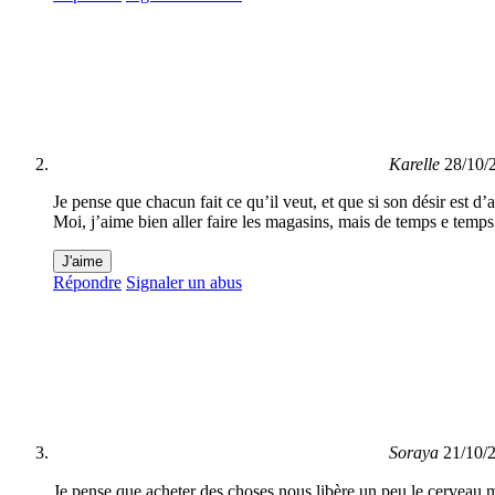
Karelle
28/10/
Je pense que chacun fait ce qu’il veut, et que si son désir est d’a
Moi, j’aime bien aller faire les magasins, mais de temps e temps. 
J'aime
Répondre
Signaler un abus
Soraya
21/10/
Je pense que acheter des choses nous libère un peu le cerveau ma