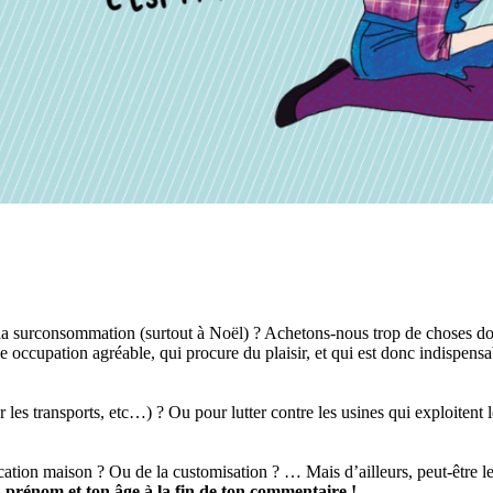
e la surconsommation (surtout à Noël) ? Achetons-nous trop de choses do
e occupation agréable, qui procure du plaisir, et qui est donc indispensa
par les transports, etc…) ? Ou pour lutter contre les usines qui exploiten
rication maison ? Ou de la customisation ? … Mais d’ailleurs, peut-être l
n prénom et ton âge à la fin de ton commentaire !