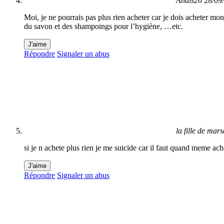
Anais26
28/09
Moi, je ne pourrais pas plus rien acheter car je dois acheter mon m
du savon et des shampoings pour l’hygiène, …etc.
J'aime
Répondre
Signaler un abus
la fille de mars
si je n achete plus rien je me suicide car il faut quand meme ac
J'aime
Répondre
Signaler un abus