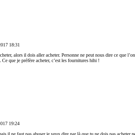
2017 18:31
cheter, alors il dois aller acheter. Personne ne peut nous dire ce que l’on
Ce que je préfère acheter, c’est les fournitures hihi !
2017 19:24
is il ne faut pas abuser je veux dire par là que tu ne dois pas acheter p