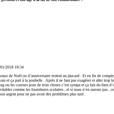
/01/2018 18:34
ux de Noël ou d’anniversaire restent au placard . Et en fin de compte on 
s et ça part à la poubelle . Après il ne faut pas exagérer et aller trop lo
ng ou les courses pour de trois choses c’est sympa et ça fais du bien d’a
itables comme les fournitures scolaires , et si nous n’en aurons pas , c
à son argent pour ne pas avoir des problèmes plus tard .