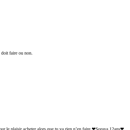
 doit faire ou non.
our le plaisir acheter alors que tu va rien n’en faire.❤Soraya 12ans❤