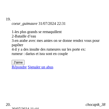
coeur_guimauve
31/07/2024 22:31
1-les plus grands se remaquillent
2-Bataille d’eau
3-en arabe avec mes amies on se donne rendez vous pour
papôter
4-il y a des insulte des rumeures sur les porte ex:
rumeur : darius et isra sont en couple
J'aime
Répondre
Signaler un abus
chocapik_38
30/07/2024 11:44