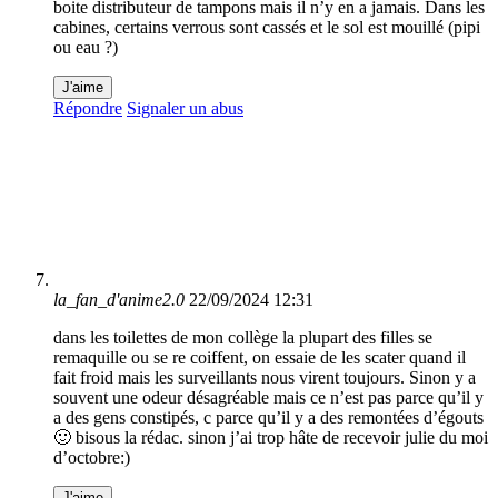
boite distributeur de tampons mais il n’y en a jamais. Dans les
cabines, certains verrous sont cassés et le sol est mouillé (pipi
ou eau ?)
J'aime
Répondre
Signaler un abus
la_fan_d'anime2.0
22/09/2024 12:31
dans les toilettes de mon collège la plupart des filles se
remaquille ou se re coiffent, on essaie de les scater quand il
fait froid mais les surveillants nous virent toujours. Sinon y a
souvent une odeur désagréable mais ce n’est pas parce qu’il y
a des gens constipés, c parce qu’il y a des remontées d’égouts
🙂 bisous la rédac. sinon j’ai trop hâte de recevoir julie du moi
d’octobre:)
J'aime