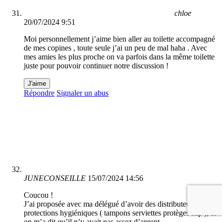
chloe
20/07/2024 9:51
Moi personnellement j’aime bien aller au toilette accompagné
de mes copines , toute seule j’ai un peu de mal haha . Avec
mes amies les plus proche on va parfois dans la même toilette
juste pour pouvoir continuer notre discussion !
J'aime
Répondre
Signaler un abus
JUNECONSEILLE
15/07/2024 14:56
Coucou !
J’ai proposée avec ma délégué d’avoir des distributeurs de
protections hygiéniques ( tampons serviettes protèges slip ), et
on m’a dit qu’il n’y avait pas assez d’argent.