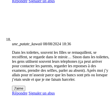
Répondre
Signaler un abus
une_patate_kawaii
08/08/2024 18:36
Dans les toilettes, souvent les filles se remaquillent, se
recoiffent, se regarde dans le miroir… Sinon dans les toilettes,
les gens utilisent souvent leurs telephones (ça peut arriver
pour contacter les parents, regarder les reponses à des
examens, prendre des selfies, parler au absent). Après moi j’y
allais pour m’asseoir parce que les bancs sont pris ou lorsque
j’etais seule et que je me faisais harceler.
J'aime
Répondre
Signaler un abus