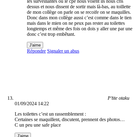
les surveillantes ou le cpe nous voient ils nous cris
dessus et nous dissent de sortir mais là-bas, au toillette
de mon collège on parle on se recoife on se maquilles.
Donc dans mon collège aussi c’est comme dans le tien
mais dans le mien on ne peux pas rester au toilettes
longtemps et même des fois on dois y aller une par une
donc c’est trop embêtant.
J'aime
Répondre
Signaler un abus
P’tite otaku
01/09/2024 14:22
Les toilettes c’est un rassemblement :
Certaines se maquillent, discutent, prennent des photos…
C un peu une safe place
J'aime