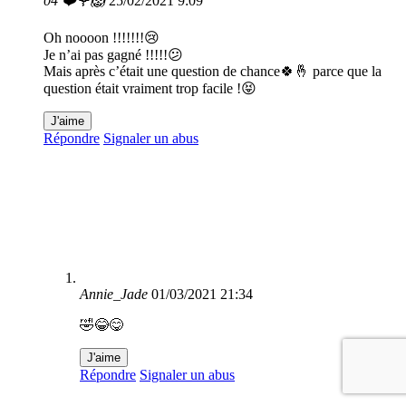
04 ❤️🌹🦁
25/02/2021 9:09
Oh noooon !!!!!!!😢
Je n’ai pas gagné !!!!!😕
Mais après c’était une question de chance🍀🤞 parce que la
question était vraiment trop facile !😝
J'aime
Répondre
Signaler un abus
Annie_Jade
01/03/2021 21:34
🤣😂😋
J'aime
Répondre
Signaler un abus