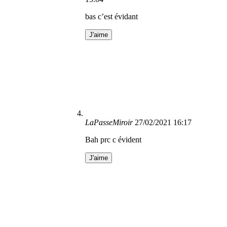
bas c’est évidant
J'aime
LaPasseMiroir
27/02/2021 16:17
Bah prc c évident
J'aime