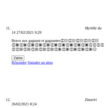
Myrtille du
14
27/02/2021 9:29
Bravo aux gagnant et gagnantes👏🏻👏🏻👏🏻👏🏻👏🏻
👏🏾👏🏾👏🏾👏🏾👏🏾👏🏿👏🏿👏🏿👏🏿👏🏿👏👏👏👏
👏👏🏼👏🏼👏🏼👏🏼👏🏼👏🏽👏🏽👏🏽👏🏽👏🏽😊
J'aime
Répondre
Signaler un abus
Zinariri
26/02/2021 8:24