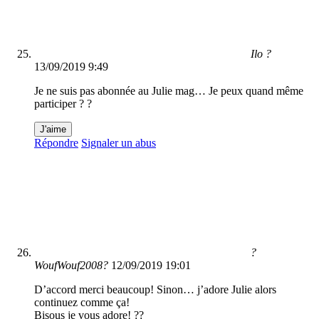
Ilo ?
13/09/2019 9:49
Je ne suis pas abonnée au Julie mag… Je peux quand même
participer ? ?
J'aime
Répondre
Signaler un abus
?
WoufWouf2008?
12/09/2019 19:01
D’accord merci beaucoup! Sinon… j’adore Julie alors
continuez comme ça!
Bisous je vous adore! ??