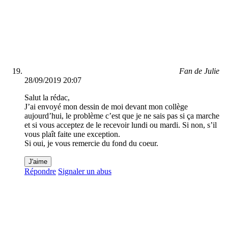
Fan de Julie
28/09/2019 20:07
Salut la rédac,
J’ai envoyé mon dessin de moi devant mon collège
aujourd’hui, le problème c’est que je ne sais pas si ça marche
et si vous acceptez de le recevoir lundi ou mardi. Si non, s’il
vous plaît faite une exception.
Si oui, je vous remercie du fond du coeur.
J'aime
Répondre
Signaler un abus