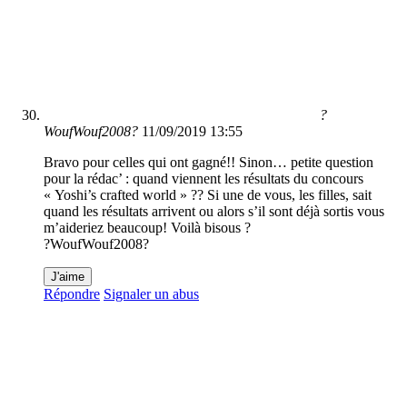
?
WoufWouf2008?
11/09/2019 13:55
Bravo pour celles qui ont gagné!! Sinon… petite question
pour la rédac’ : quand viennent les résultats du concours
« Yoshi’s crafted world » ?? Si une de vous, les filles, sait
quand les résultats arrivent ou alors s’il sont déjà sortis vous
m’aideriez beaucoup! Voilà bisous ?
?WoufWouf2008?
J'aime
Répondre
Signaler un abus