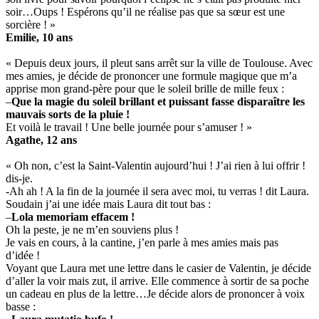
soir…Oups ! Espérons qu’il ne réalise pas que sa sœur est une
sorcière ! »
Emilie, 10 ans
« Depuis deux jours, il pleut sans arrêt sur la ville de Toulouse. Avec
mes amies, je décide de prononcer une formule magique que m’a
apprise mon grand-père pour que le soleil brille de mille feux :
–
Que la magie du soleil brillant et puissant fasse disparaître les
mauvais sorts de la pluie !
Et voilà le travail ! Une belle journée pour s’amuser ! »
Agathe, 12 ans
« Oh non, c’est la Saint-Valentin aujourd’hui ! J’ai rien à lui offrir !
dis-je.
-Ah ah ! A la fin de la journée il sera avec moi, tu verras ! dit Laura.
Soudain j’ai une idée mais Laura dit tout bas :
–
Lola memoriam effacem !
Oh la peste, je ne m’en souviens plus !
Je vais en cours, à la cantine, j’en parle à mes amies mais pas
d’idée !
Voyant que Laura met une lettre dans le casier de Valentin, je décide
d’aller la voir mais zut, il arrive. Elle commence à sortir de sa poche
un cadeau en plus de la lettre…Je décide alors de prononcer à voix
basse :