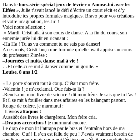
Dans le
hors-série spécial jeux de février
« Amuse-toi avec les
Elfées »
, Julie t’avait lancé le défi d’écrire un court récit et d’y
introduire tes propres formules magiques. Bravo pour vos créations
et votre imagination, les Ju’ !
Voici notre sélection :
» Mardi, Cristi alla à son cours de danse. A la fin du cours, son
ennemie jurée lui dit en ricanant :
-Ha Ha ! Tu as vu comment tu ne sais pas danser!
A ces mots, Cristi lança une formule qu’elle avait apprise au cours
du professeur Zimèse :
–
Journées et nuits, danse mal à vie
!
…Et celle-ci se mit à danser comme un gorille. »
Louise, 8 ans 1/2
« La porte s’ouvrit tout à coup. C’était mon frère.
-Valentin ! je m’exclamai. Que fais-tu là ?
-Rends-moi mon livre de science ! dit mon frère. Je sais que tu l’as !
Et il se mit à fouiller dans mes affaires en les balançant partout.
Rouge de colère, je murmurai :
–
Livros attaquos
!
Aussitôt des livres le chargèrent. Mon frère cria.
–
Drapus accrochus
!
je murmurai encore.
Le drap de mon lit l’attrapa par le bras et l’entraîna hors de ma
chambre. Ouf ! Il s’en est fallu de peu ! J’avais vraiment besoin de
son livre pour savoir pourquoi l’éclipse ne s’était pas produite hier