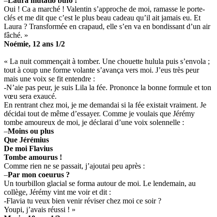
–
Laura mutatio bufo !
Oui ! Ca a marché ! Valentin s’approche de moi, ramasse le porte-
clés et me dit que c’est le plus beau cadeau qu’il ait jamais eu. Et
Laura ? Transformée en crapaud, elle s’en va en bondissant d’un air
fâché. »
Noémie, 12 ans 1/2
« La nuit commençait à tomber. Une chouette hulula puis s’envola ;
tout à coup une forme volante s’avança vers moi. J’eus très peur
mais une voix se fit entendre :
-N’aie pas peur, je suis Lila la fée. Prononce la bonne formule et ton
vœu sera exaucé.
En rentrant chez moi, je me demandai si la fée existait vraiment. Je
décidai tout de même d’essayer. Comme je voulais que Jérémy
tombe amoureux de moi, je déclarai d’une voix solennelle :
–
Moins ou plus
Que Jérémius
De moi Flavius
Tombe amourus !
Comme rien ne se passait, j’ajoutai peu après :
–
Par mon coeurus ?
Un tourbillon glacial se forma autour de moi. Le lendemain, au
collège, Jérémy vint me voir et dit :
-Flavia tu veux bien venir réviser chez moi ce soir ?
Youpi, j’avais réussi ! »