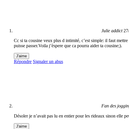
Julie addict
27
Cc si ta cousine veux plus d intimité, c’est simple: il faut met
puisse passer.Voila j’èspere que ca pourra aider ta cousine;).
J'aime
Répondre
Signaler un abus
Fan des joggi
Désoler je n’avait pas lu en entier pour les rideaux sinon elle pe
J'aime