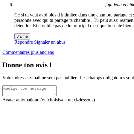
juju leila et ch
Cc si tu veut avoi plus d intimitee dans une chambre partage et s
personne avec qui tu partage ta chambre . Tu peut aussi reamenag
detendre .Et n oublie pas qe le principal c est que tu sente bie
J'aime
Répondre
Signaler un abus
Navigation
Commentaires plus anciens
dans
Donne ton avis !
les
commentaires
Votre adresse e-mail ne sera pas publiée.
Les champs obligatoires son
Avatar automatique (ou choisis-en un ci-dessous)