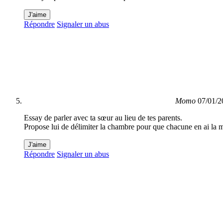
J'aime
Répondre
Signaler un abus
Momo
07/01/2
Essay de parler avec ta sœur au lieu de tes parents.
Propose lui de délimiter la chambre pour que chacune en ai la m
J'aime
Répondre
Signaler un abus