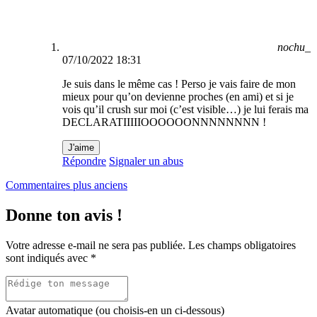
nochu_
07/10/2022 18:31
Je suis dans le même cas ! Perso je vais faire de mon
mieux pour qu’on devienne proches (en ami) et si je
vois qu’il crush sur moi (c’est visible…) je lui ferais ma
DECLARATIIIIIOOOOOONNNNNNNN !
J'aime
Répondre
Signaler un abus
Navigation
Commentaires plus anciens
dans
Donne ton avis !
les
commentaires
Votre adresse e-mail ne sera pas publiée.
Les champs obligatoires
sont indiqués avec
*
Avatar automatique (ou choisis-en un ci-dessous)