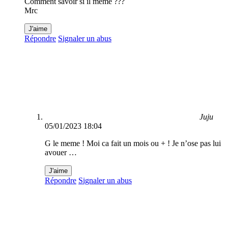
Comment savoir si il même ???
Mrc
J'aime
Répondre
Signaler un abus
Juju
05/01/2023 18:04
G le meme ! Moi ca fait un mois ou + ! Je n’ose pas lui
avouer …
J'aime
Répondre
Signaler un abus