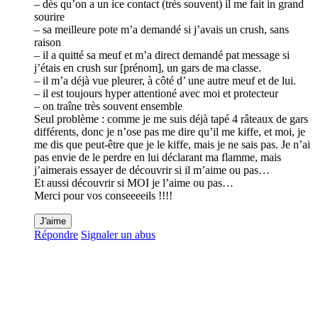
– dès qu’on a un ice contact (très souvent) il me fait in grand
sourire
– sa meilleure pote m’a demandé si j’avais un crush, sans
raison
– il a quitté sa meuf et m’a direct demandé pat message si
j’étais en crush sur [prénom], un gars de ma classe.
– il m’a déjà vue pleurer, à côté d’ une autre meuf et de lui.
– il est toujours hyper attentioné avec moi et protecteur
– on traîne très souvent ensemble
Seul problème : comme je me suis déjà tapé 4 râteaux de gars
différents, donc je n’ose pas me dire qu’il me kiffe, et moi, je
me dis que peut-être que je le kiffe, mais je ne sais pas. Je n’ai
pas envie de le perdre en lui déclarant ma flamme, mais
j’aimerais essayer de découvrir si il m’aime ou pas…
Et aussi découvrir si MOI je l’aime ou pas…
Merci pour vos conseeeeils !!!!
J'aime
Répondre
Signaler un abus