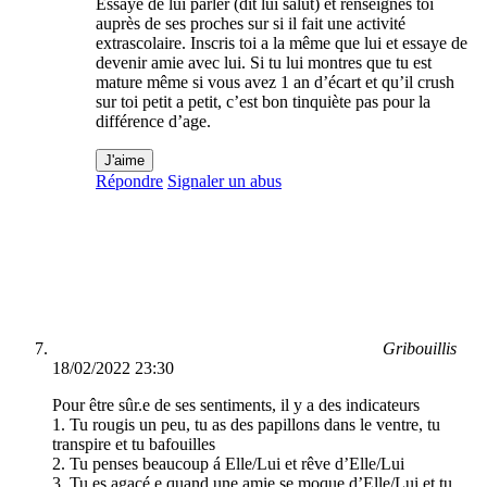
Essaye de lui parler (dit lui salut) et renseignes toi
auprès de ses proches sur si il fait une activité
extrascolaire. Inscris toi a la même que lui et essaye de
devenir amie avec lui. Si tu lui montres que tu est
mature même si vous avez 1 an d’écart et qu’il crush
sur toi petit a petit, c’est bon tinquiète pas pour la
différence d’age.
J'aime
Répondre
Signaler un abus
Gribouillis
18/02/2022 23:30
Pour être sûr.e de ses sentiments, il y a des indicateurs
1. Tu rougis un peu, tu as des papillons dans le ventre, tu
transpire et tu bafouilles
2. Tu penses beaucoup á Elle/Lui et rêve d’Elle/Lui
3. Tu es agacé.e quand une amie se moque d’Elle/Lui et tu