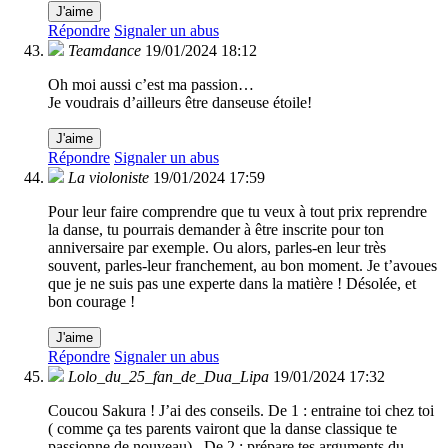
J'aime
Répondre
Signaler un abus
Teamdance
19/01/2024 18:12
Oh moi aussi c’est ma passion…
Je voudrais d’ailleurs être danseuse étoile!
J'aime
Répondre
Signaler un abus
La violoniste
19/01/2024 17:59
Pour leur faire comprendre que tu veux à tout prix reprendre
la danse, tu pourrais demander à être inscrite pour ton
anniversaire par exemple. Ou alors, parles-en leur très
souvent, parles-leur franchement, au bon moment. Je t’avoues
que je ne suis pas une experte dans la matière ! Désolée, et
bon courage !
J'aime
Répondre
Signaler un abus
Lolo_du_25_fan_de_Dua_Lipa
19/01/2024 17:32
Coucou Sakura ! J’ai des conseils. De 1 : entraine toi chez toi
( comme ça tes parents vairont que la danse classique te
passionne de nouveau) . De 2 : prépare tes arguments du