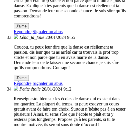
car la prof était trop stricte et non parce que tu n’aimais plus la
danse. Explique à tes parents que la danse est réellement ta
passion. Demande leur une seconde chance. Je suis sûre qu’ils
comprendrons!
J'aime
Répondre
Signaler un abus
Léna_la_folle
20/01/2024 9:55
Coucou, tu peux leur dire que la danse est réellement ta
passion, dis leur que tu as arrêté car tu trouvais la prof trop
stricte et non parce que tu en avais marre de la danse.
Demande leur de te laisser une seconde chance je suis sûre
qu’ils comprendrons. Courage!
J'aime
Répondre
Signaler un abus
Petite étoile
20/01/2024 9:12
Renseigne-toi bien sur les écoles de danse qui existent dans
ton quartier. La plupart du temps, tu peux essayer un cours
gratuit avant de faire ton choix. Surtout n’hésite pas à en tester
plusieurs ! Ainsi, tu seras sûre que l’école te plaît et tu y
resteras plus longtemps. Propose-ça à tes parents, si tu te
montre motivée, ils seront sans doute d’accord !