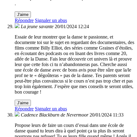
.
J'aime
Répondre
Signaler un abus
La jeune savante
20/01/2024 12:24
Essaie de leur montrer que la danse te passionne, et
documente toi sur le sujet en regardant des documentaires, des
films comme Billy Elliot, des séries comme Graines d’étoiles,
en écoutant des podcasts ou en lisant des livres comme 20,
allée de la Danse. Fais leur découvrir cet univers là et prouve
leur que cette fois ci tu n’abandonneras pas. Cherche aussi
une école de danse avec de bons avis pour être sûre que la/le
prof ne te « dégoûteras » pas de la danse. Tes parents seront
peut-être plus convaincus si le cours n’est pas trop cher et pas
trop loin également. J’espère que mes conseils te seront utiles,
bon courage !
J'aime
Répondre
Signaler un abus
Cadence Blackburn de Nevermoor
20/01/2024 11:33
Propose leurs de faire un cours d’essai dans une école de
danse quand tu leurs dira à quel point ça ta plus ils seront
pourrons pas refuser! Tu es leurs fille quand même ! Après il