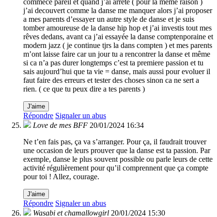
commece pareil et quand j’ai arreté ( pour la même raison )
j’ai decouvert comme la danse me manquer alors j’ai proposer
a mes parents d’essayer un autre style de danse et je suis
tomber amoureuse de la danse hip hop et j’ai investis tout mes
rêves dedans, avant ca j’ai essayée la danse comptenporaine et
modern jazz ( je continue tjrs la dans compten ) et mes parents
m’ont laisse faire car un jour tu a rencontrer la danse et même
si ca n’a pas durer longtemps c’est ta premiere passion et tu
sais aujourd’hui que ta vie = danse, mais aussi pour evoluer il
faut faire des erreurs et tester des choses sinon ca ne sert a
rien. ( ce que tu peux dire a tes parents )
J'aime
Répondre
Signaler un abus
Love de mes BFF
20/01/2024 16:34
Ne t’en fais pas, ça va s’arranger. Pour ça, il faudrait trouver
une occasion de leurs prouver que la danse est ta passion. Par
exemple, danse le plus souvent possible ou parle leurs de cette
activité régulièrement pour qu’il comprennent que ça compte
pour toi ! Allez, courage.
J'aime
Répondre
Signaler un abus
Wasabi et chamallowgirl
20/01/2024 15:30