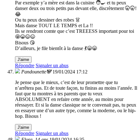
Par exemple y’a mère est dans la cuisine 🧑‍🍳 et tu peux
danser deux ou trois petits pas devant elle, discrètement 🤫🤫!
😂
Ou tu peux dessiner des robes 👗
Mais danse TOUT LE TEMPS et La !!
Ils se rendront comte que c’est TREEESS important pour toi
🤩😁😉😉
Bisous 😘
D’ailleurs, je file bientôt à la danse 💃😁😁
J'aime
Répondre
Signaler un abus
Pandounette🐼
19/01/2024 17:12
Je pense que le mieux, c’est de leur promettre que tu
n’arrêtera pas. Et de toute façon, tu finiras au moins l’année. Il
faut que tu montres à tes parents que tu veux
ABSOLUMENT en refaire cette année, au moins pour
réessayer. Et si la danse classique ne te convenait pas, tu peux
en essayer une d’un autre type, comme la moderne, ou le hip-
hop. Bisous !
J'aime
Répondre
Signaler un abus
Flora, 14 ans
19/01/2024 16:35