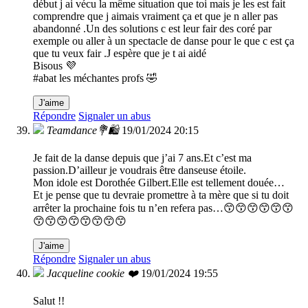
début j ai vécu la même situation que toi mais je les est fait
comprendre que j aimais vraiment ça et que je n aller pas
abandonné .Un des solutions c est leur fair des coré par
exemple ou aller à un spectacle de danse pour le que c est ça
que tu veux fair .J espère que je t ai aidé
Bisous 💜
#abat les méchantes profs 🤣
J'aime
Répondre
Signaler un abus
Teamdance💐🛍
19/01/2024 20:15
Je fait de la danse depuis que j’ai 7 ans.Et c’est ma
passion.D’ailleur je voudrais être danseuse étoile.
Mon idole est Dorothée Gilbert.Elle est tellement douée…
Et je pense que tu devraie promettre à ta mère que si tu doit
arrêter la prochaine fois tu n’en refera pas…😙😙😙😙😙😙
😙😙😙😙😙😙😙😙
J'aime
Répondre
Signaler un abus
Jacqueline cookie ❤️
19/01/2024 19:55
Salut !!