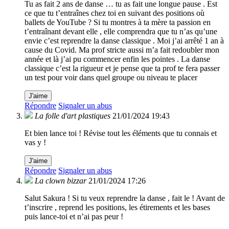
Tu as fait 2 ans de danse … tu as fait une longue pause . Est
ce que tu t’entraînes chez toi en suivant des positions où
ballets de YouTube ? Si tu montres à ta mère ta passion en
t’entraînant devant elle , elle comprendra que tu n’as qu’une
envie c’est reprendre la danse classique . Moi j’ai arrêté 1 an à
cause du Covid. Ma prof stricte aussi m’a fait redoubler mon
année et là j’ai pu commencer enfin les pointes . La danse
classique c’est la rigueur et je pense que ta prof te fera passer
un test pour voir dans quel groupe ou niveau te placer
J'aime
Répondre
Signaler un abus
La folle d'art plastiques
21/01/2024 19:43
Et bien lance toi ! Révise tout les éléments que tu connais et
vas y !
J'aime
Répondre
Signaler un abus
La clown bizzar
21/01/2024 17:26
Salut Sakura ! Si tu veux reprendre la danse , fait le ! Avant de
t’inscrire , reprend les positions, les étirements et les bases
puis lance-toi et n’ai pas peur !