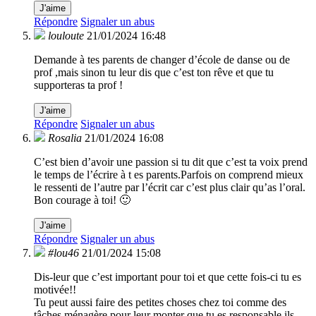
J'aime
Répondre
Signaler un abus
louloute
21/01/2024 16:48
Demande à tes parents de changer d’école de danse ou de
prof ,mais sinon tu leur dis que c’est ton rêve et que tu
supporteras ta prof !
J'aime
Répondre
Signaler un abus
Rosalia
21/01/2024 16:08
C’est bien d’avoir une passion si tu dit que c’est ta voix prend
le temps de l’écrire à t es parents.Parfois on comprend mieux
le ressenti de l’autre par l’écrit car c’est plus clair qu’as l’oral.
Bon courage à toi! 🙂
J'aime
Répondre
Signaler un abus
#lou46
21/01/2024 15:08
Dis-leur que c’est important pour toi et que cette fois-ci tu es
motivée!!
Tu peut aussi faire des petites choses chez toi comme des
tâches ménagère pour leur monter que tu es responsable ils