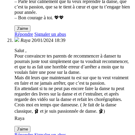
– Parle leur calmement que tu veux reprendre la danse, que
c’est ta passion, que sa te tient à cœur et que tu t’engage bien
pour année.
– Bon courage à toi. 💖💖
J'aime
Répondre
Signaler un abus
Raya
20/01/2024 18:39
Salut ,
Pour convaincre tes parents de recommencer à danser tu
pourrais juste tout simplement que tu voudrait recommencer,
et que tu as fait une horrible erreur d’arrêter a moin que tu
voulais faire une pose sur la danse.
Mais dit leurs que maintenant tu est sur que tu veut vraiment
en faire et ne jamais arrêter, que c’est ta passion.
En attendant si tu ne peut pas encore faire la danse tu peut
regarder des livres sur la danse et et t’entraîner, et après
regarde des vidéo sur la danse et refait les chorégraphies.
Crois moi en temps que danseuse. ( Je fait de la danse
classique, 🩰 et je suis passionnée de danse. 🩰)
Raya
J'aime
Répondre
Signaler un abus