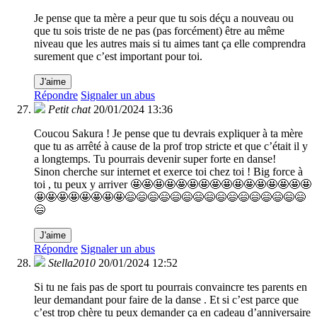
Je pense que ta mère a peur que tu sois déçu a nouveau ou
que tu sois triste de ne pas (pas forcément) être au même
niveau que les autres mais si tu aimes tant ça elle comprendra
surement que c’est important pour toi.
J'aime
Répondre
Signaler un abus
Petit chat
20/01/2024 13:36
Coucou Sakura ! Je pense que tu devrais expliquer à ta mère
que tu as arrêté à cause de la prof trop stricte et que c’était il y
a longtemps. Tu pourrais devenir super forte en danse!
Sinon cherche sur internet et exerce toi chez toi ! Big force à
toi , tu peux y arriver 🤩🤩🤩🤩🤩🤩🤩🤩🤩🤩🤩🤩🤩🤩🤩🤩
🤩🤩🤩🤩🤩🤩🤩🤩😄😄😄😄😄😄😄😄😄😄😄😄😄😄😄😄
😄
J'aime
Répondre
Signaler un abus
Stella2010
20/01/2024 12:52
Si tu ne fais pas de sport tu pourrais convaincre tes parents en
leur demandant pour faire de la danse . Et si c’est parce que
c’est trop chère tu peux demander ça en cadeau d’anniversaire