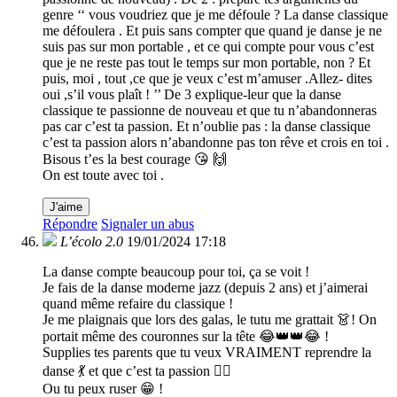
genre ‘‘ vous voudriez que je me défoule ? La danse classique
me défoulera . Et puis sans compter que quand je danse je ne
suis pas sur mon portable , et ce qui compte pour vous c’est
que je ne reste pas tout le temps sur mon portable, non ? Et
puis, moi , tout ,ce que je veux c’est m’amuser .Allez- dites
oui ,s’il vous plaît ! ’’ De 3 explique-leur que la danse
classique te passionne de nouveau et que tu n’abandonneras
pas car c’est ta passion. Et n’oublie pas : la danse classique
c’est ta passion alors n’abandonne pas ton rêve et crois en toi .
Bisous t’es la best courage 😘 🙌
On est toute avec toi .
J'aime
Répondre
Signaler un abus
L’écolo 2.0
19/01/2024 17:18
La danse compte beaucoup pour toi, ça se voit !
Je fais de la danse moderne jazz (depuis 2 ans) et j’aimerai
quand même refaire du classique !
Je me plaignais que lors des galas, le tutu me grattait 👗! On
portait même des couronnes sur la tête 😂👑👑😂 !
Supplies tes parents que tu veux VRAIMENT reprendre la
danse 💃 et que c’est ta passion ❤️‍🔥
Ou tu peux ruser 😁 !