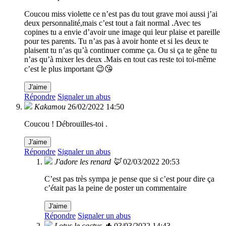
Coucou miss violette ce n’est pas du tout grave moi aussi j’ai
deux personnalité,mais c’est tout a fait normal .Avec tes
copines tu a envie d’avoir une image qui leur plaise et pareille
pour tes parents. Tu n’as pas à avoir honte et si les deux te
plaisent tu n’as qu’à continuer comme ça. Ou si ça te gêne tu
n’as qu’à mixer les deux .Mais en tout cas reste toi toi-même
c’est le plus important 😉😘
J'aime
Répondre
Signaler un abus
Kakamou
26/02/2022 14:50
Coucou ! Débrouilles-toi .
J'aime
Répondre
Signaler un abus
J'adore les renard 🦊
02/03/2022 20:53
C’est pas très sympa je pense que si c’est pour dire ça
c’était pas la peine de poster un commentaire
J'aime
Répondre
Signaler un abus
Lotus le cactus 🌵
03/03/2022 14:43