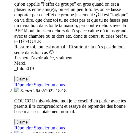
qu’on appelle ”l’effet de groupe” en gros quand on est à
plusieurs entre ami(e)s, on est un peu fofolles on se laisse
emporter par cet effet de groupe justement 🙂 Il est ”logique”
on va dire, que chez toi tu ne cries pas et que tu ne fasses pas
un marathon dans toute ta maison, par contre dehors avec ta
BFF là oui, tu es en dehors de l’espace calme où tu as grandi
avec ta chambre où tu dors etc, donc tu cours, tu cries bref tu
te DÉFOULE !
Rassure toi, tout est normal ! Et surtout : tu n’es pas du tout
seule dans ton cas 😉 !
J’espère t’avoir aidée, vraiment.
Merci,
_Lilou019
J'aime
Répondre
Signaler un abus
Kenza
26/02/2022 18:18
COUCOU miss violette moi je te coseil d’en parler avec tes
parents il te comprendront et essaye de reprendre des bonne
base mais ses totalement normal.
J'aime
Répondre
Signaler un abus