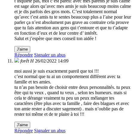
t’inquiète pas, moi c’est pareil: avec mes parents je suis calme
est sage alors qu’avec mes amis je suis beaucoup moins calme
et je dis parfois des gros mots. C’est totalement normal
qu’avec t’est amis tu te sentes beaucoup plus a l’aise pour leur
parler ça n’est absolument pas grave au contraire cela prouve
que tu fais attention aux gens qui t’entoure et que tu t’adapte
en fonction d’eux et de leur centre d’ intérêt.
Salut et j’espère que mes conseil ton aidée !
J'aime
Répondre
Signaler un abus
forêt H
26/02/2022 14:09
moi aussi je suis exactement pareil que toi !!!
c’est normal que tu ai un comportement différent avec ta
famille et tes amies.
tu n’as pas besoin de choisir entre deux personnalités. tu peux
être qui tu veux , quand tu veux , selon tes humeurs. mais si
cela te dérange vraiment tu peu un peux mélanger tes
caractères (être plus avec ta famille , faire des blagues et avec
ton amie rester a discuter sagement) . mais n’oublie pas de
rester toi même et de te plaire à toi !!!
J'aime
Répondre
Signaler un abus