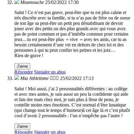
Moumouche
25/02/2022 17:30
Salut ! Ce n’est pas grave, peut-être que tu est plus calme et
très discrète avec ta famille, si tu n’as pas de frère ou de soeur
de ton âge sa peut-être un petit peu déstabilisant de devoir
jouer avec des petits ou des plus grands avec qui vous avez
pas de point commun et pas d’intérêts commun pour certains
jeux…tu est peut-être plus » vive » avec tes amis, car tu as
besoin certainement d’une vie en dehors de chez toi et des
personnes à qui tu peut confier tes peines et tes joix…
Rien de grave !
J'aime
Répondre
Signaler un abus
Mia Athletisme 🏃🏼‍♀️
25/02/2022 17:13
Salut ! Moi aussi, j’ai 2 personnalités différentes : au collège
et avec mes amies, je suis aussi un peu la confidente qui aide
et fais rire mais chez moi, je suis plus à fleur de peau, je
contrôle moins mes émotions. C’est normal d’être lunatique
(qui change tout le temps d’humeur)à cet âge là et c’est plutôt
cool d’avoir 2 personnalités : l’un n’empêche pas l’autre !
J'aime
Répondre
Signaler un abus