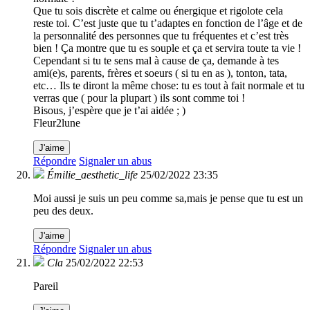
Que tu sois discrète et calme ou énergique et rigolote cela
reste toi. C’est juste que tu t’adaptes en fonction de l’âge et de
la personnalité des personnes que tu fréquentes et c’est très
bien ! Ça montre que tu es souple et ça et servira toute ta vie !
Cependant si tu te sens mal à cause de ça, demande à tes
ami(e)s, parents, frères et soeurs ( si tu en as ), tonton, tata,
etc… Ils te diront la même chose: tu es tout à fait normale et tu
verras que ( pour la plupart ) ils sont comme toi !
Bisous, j’espère que je t’ai aidée ; )
Fleur2lune
J'aime
Répondre
Signaler un abus
Émilie_aesthetic_life
25/02/2022 23:35
Moi aussi je suis un peu comme sa,mais je pense que tu est un
peu des deux.
J'aime
Répondre
Signaler un abus
Cla
25/02/2022 22:53
Pareil