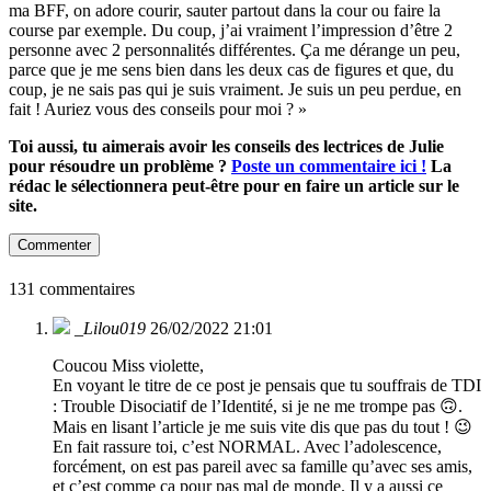
ma BFF, on adore courir, sauter partout dans la cour ou faire la
course par exemple. Du coup, j’ai vraiment l’impression d’être 2
personne avec 2 personnalités différentes. Ça me dérange un peu,
parce que je me sens bien dans les deux cas de figures et que, du
coup, je ne sais pas qui je suis vraiment. Je suis un peu perdue, en
fait ! Auriez vous des conseils pour moi ? »
Toi aussi, tu aimerais avoir les conseils des lectrices de Julie
pour résoudre un problème ?
Poste un commentaire ici !
La
rédac le sélectionnera peut-être pour en faire un article sur le
site.
Commenter
131 commentaires
_Lilou019
26/02/2022 21:01
Coucou Miss violette,
En voyant le titre de ce post je pensais que tu souffrais de TDI
: Trouble Disociatif de l’Identité, si je ne me trompe pas 🙃.
Mais en lisant l’article je me suis vite dis que pas du tout ! 😉
En fait rassure toi, c’est NORMAL. Avec l’adolescence,
forcément, on est pas pareil avec sa famille qu’avec ses amis,
et c’est comme ça pour pas mal de monde. Il y a aussi ce