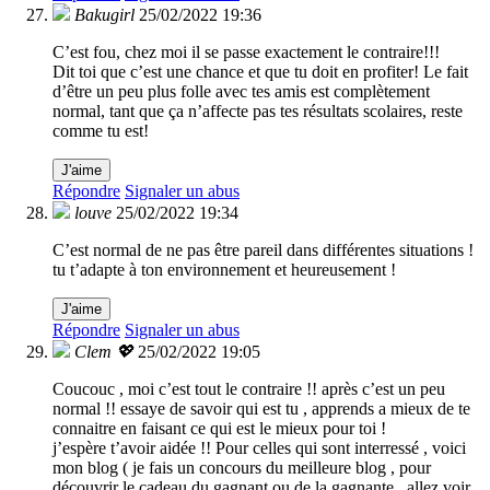
Bakugirl
25/02/2022 19:36
C’est fou, chez moi il se passe exactement le contraire!!!
Dit toi que c’est une chance et que tu doit en profiter! Le fait
d’être un peu plus folle avec tes amis est complètement
normal, tant que ça n’affecte pas tes résultats scolaires, reste
comme tu est!
J'aime
Répondre
Signaler un abus
louve
25/02/2022 19:34
C’est normal de ne pas être pareil dans différentes situations !
tu t’adapte à ton environnement et heureusement !
J'aime
Répondre
Signaler un abus
Clem 💖
25/02/2022 19:05
Coucouc , moi c’est tout le contraire !! après c’est un peu
normal !! essaye de savoir qui est tu , apprends a mieux de te
connaitre en faisant ce qui est le mieux pour toi !
j’espère t’avoir aidée !! Pour celles qui sont interressé , voici
mon blog ( je fais un concours du meilleure blog , pour
découvrir le cadeau du gagnant ou de la gagnante , allez voir