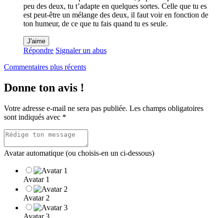
peu des deux, tu t’adapte en quelques sortes. Celle que tu es
est peut-être un mélange des deux, il faut voir en fonction de
ton humeur, de ce que tu fais quand tu es seule.
J'aime
Répondre
Signaler un abus
Navigation
Commentaires plus récents
dans
Donne ton avis !
les
commentaires
Votre adresse e-mail ne sera pas publiée.
Les champs obligatoires
sont indiqués avec
*
Avatar automatique (ou choisis-en un ci-dessous)
Avatar 1
Avatar 2
Avatar 3