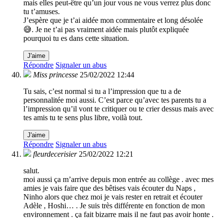
mais elles peut-être qu’un jour vous ne vous verrez plus donc
tu t’amuses.
J’espère que je t’ai aidée mon commentaire et long désolée
😅. Je ne t’ai pas vraiment aidée mais plutôt expliquée
pourquoi tu es dans cette situation.
J'aime
Répondre
Signaler un abus
Miss princesse
25/02/2022 12:44
Tu sais, c’est normal si tu a l’impression que tu a de
personnalitée moi aussi. C’est parce qu’avec tes parents tu a
l’impression qu’il vont te critiquer ou te crier dessus mais avec
tes amis tu te sens plus libre, voilà tout.
J'aime
Répondre
Signaler un abus
fleurdecerisier
25/02/2022 12:21
salut.
moi aussi ça m’arrive depuis mon entrée au collège . avec mes
amies je vais faire que des bêtises vais écouter du Naps ,
Ninho alors que chez moi je vais rester en retrait et écouter
Adèle , Hoshi… . Je suis très différente en fonction de mon
environnement . ça fait bizarre mais il ne faut pas avoir honte .