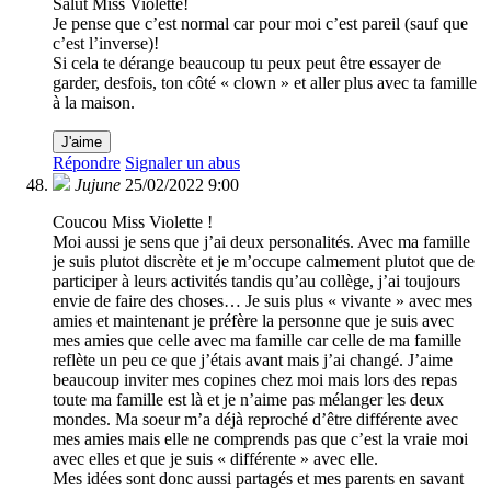
Salut Miss Violette!
Je pense que c’est normal car pour moi c’est pareil (sauf que
c’est l’inverse)!
Si cela te dérange beaucoup tu peux peut être essayer de
garder, desfois, ton côté « clown » et aller plus avec ta famille
à la maison.
J'aime
Répondre
Signaler un abus
Jujune
25/02/2022 9:00
Coucou Miss Violette !
Moi aussi je sens que j’ai deux personalités. Avec ma famille
je suis plutot discrète et je m’occupe calmement plutot que de
participer à leurs activités tandis qu’au collège, j’ai toujours
envie de faire des choses… Je suis plus « vivante » avec mes
amies et maintenant je préfère la personne que je suis avec
mes amies que celle avec ma famille car celle de ma famille
reflète un peu ce que j’étais avant mais j’ai changé. J’aime
beaucoup inviter mes copines chez moi mais lors des repas
toute ma famille est là et je n’aime pas mélanger les deux
mondes. Ma soeur m’a déjà reproché d’être différente avec
mes amies mais elle ne comprends pas que c’est la vraie moi
avec elles et que je suis « différente » avec elle.
Mes idées sont donc aussi partagés et mes parents en savant