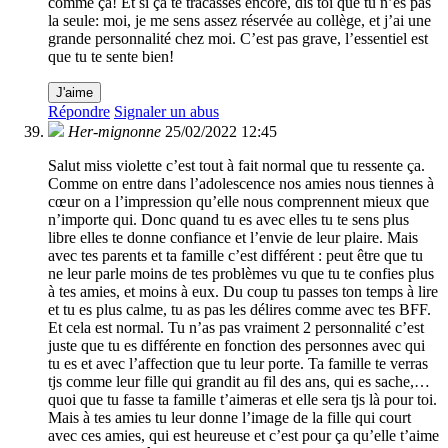
comme ça! Et si ça te tracasses encore, dis toi que tu n’es pas
la seule: moi, je me sens assez réservée au collège, et j’ai une
grande personnalité chez moi. C’est pas grave, l’essentiel est
que tu te sente bien!
J'aime
Répondre
Signaler un abus
Her-mignonne
25/02/2022 12:45
Salut miss violette c’est tout à fait normal que tu ressente ça.
Comme on entre dans l’adolescence nos amies nous tiennes à
cœur on a l’impression qu’elle nous comprennent mieux que
n’importe qui. Donc quand tu es avec elles tu te sens plus
libre elles te donne confiance et l’envie de leur plaire. Mais
avec tes parents et ta famille c’est différent : peut être que tu
ne leur parle moins de tes problèmes vu que tu te confies plus
à tes amies, et moins à eux. Du coup tu passes ton temps à lire
et tu es plus calme, tu as pas les délires comme avec tes BFF.
Et cela est normal. Tu n’as pas vraiment 2 personnalité c’est
juste que tu es différente en fonction des personnes avec qui
tu es et avec l’affection que tu leur porte. Ta famille te verras
tjs comme leur fille qui grandit au fil des ans, qui es sache,…
quoi que tu fasse ta famille t’aimeras et elle sera tjs là pour toi.
Mais à tes amies tu leur donne l’image de la fille qui court
avec ces amies, qui est heureuse et c’est pour ça qu’elle t’aime