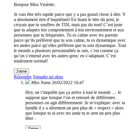
Bonjour Miss Violette;
Je vais être très rapide parce que y a pas grand chose à dire. Y
a absolument rien d’inquiétant! En lisant le titre du post, je
croyais que tu souffres de TDI, mais pas du tout! C’est juste
que tu adaptes ton comportement à ton environnement et aux
personnes que tu fréquentes. Tu es calme avec tes parents
parce qu’ils préfèrent que tu sois calme, tu es dynamique avec
tes amies parce qu’elles préfèrent que tu sois dynamique. Tout
le monde a plusieurs personnalités tu sais, c’est comme ça
qu’on s’entend avec les autres gens: en s’adaptant. C’est
totalement normal!
J'aime
Répondre
Signaler un abus
Miss Nana
26/02/2022 16:47
Hey, ne t’inquiète pas ça arrive à tout le monde … Je
suppose que lorsque l’on et entouré de différentes
personnes on agit différemment .Je m’explique: avec ta
famille il y a sûrement un peu plus de « respect » alors
que lorsque tu ai avec tes amie tu te sent un peu plus
libre .
J'aime