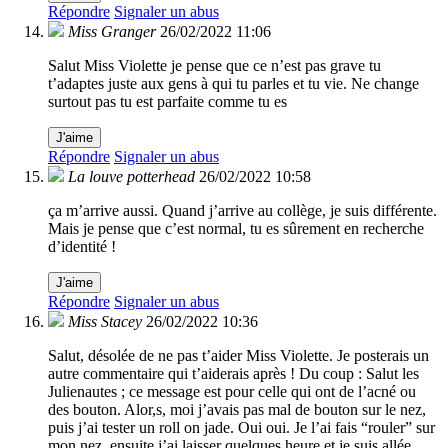
Répondre
Signaler un abus
Miss Granger
26/02/2022 11:06
Salut Miss Violette je pense que ce n’est pas grave tu
t’adaptes juste aux gens à qui tu parles et tu vie. Ne change
surtout pas tu est parfaite comme tu es
J'aime
Répondre
Signaler un abus
La louve potterhead
26/02/2022 10:58
ça m’arrive aussi. Quand j’arrive au collège, je suis différente.
Mais je pense que c’est normal, tu es sûrement en recherche
d’identité !
J'aime
Répondre
Signaler un abus
Miss Stacey
26/02/2022 10:36
Salut, désolée de ne pas t’aider Miss Violette. Je posterais un
autre commentaire qui t’aiderais après ! Du coup : Salut les
Julienautes ; ce message est pour celle qui ont de l’acné ou
des bouton. Alor,s, moi j’avais pas mal de bouton sur le nez,
puis j’ai tester un roll on jade. Oui oui. Je l’ai fais “rouler” sur
mon nez, ensuite j’ai laisser quelques heure et je suis allée