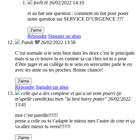
forêt H
26/02/2022 14:10
et au fait une question : comment on fait pour poser
notre question sur SERVICE D’URGENCE ???
J'aime
Répondre
Signaler un abus
Pandi 🐼
26/02/2022 13:58
C’est normale si te sens bien dans les deux c’esr le principale
mais si sa ce trouve tu es comme sa car chez toi tu a peur
d’être juger et au collège tu te sens en serecuriter parle le en
avec tes amie ou tes proches. Bonne chance!
J'aime
Répondre
Signaler un abus
celle qui a des complexe et qui a un nom pourri (je
m'apelle camille)ou bien "la best harry potter"
26/02/2022
13:41
moi c’est pareille!!!!!!
pense a celle ou tu t’adapte le mieux mes l’autre de cote et ça
va allez mieux tu verra!!!!!!!
J'aime