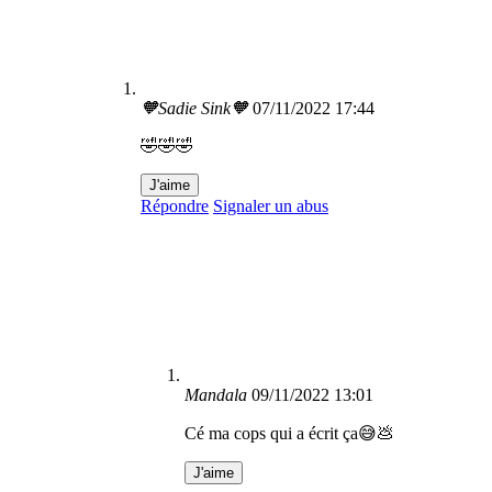
🧡Sadie Sink🧡
07/11/2022 17:44
🤣🤣🤣
J'aime
Répondre
Signaler un abus
Mandala
09/11/2022 13:01
Cé ma cops qui a écrit ça😅💩
J'aime