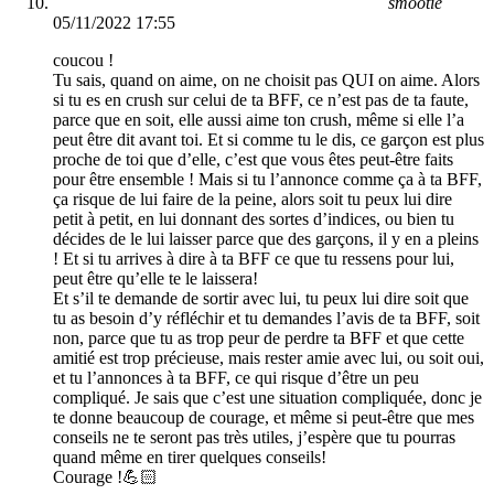
smootie
05/11/2022 17:55
coucou !
Tu sais, quand on aime, on ne choisit pas QUI on aime. Alors
si tu es en crush sur celui de ta BFF, ce n’est pas de ta faute,
parce que en soit, elle aussi aime ton crush, même si elle l’a
peut être dit avant toi. Et si comme tu le dis, ce garçon est plus
proche de toi que d’elle, c’est que vous êtes peut-être faits
pour être ensemble ! Mais si tu l’annonce comme ça à ta BFF,
ça risque de lui faire de la peine, alors soit tu peux lui dire
petit à petit, en lui donnant des sortes d’indices, ou bien tu
décides de le lui laisser parce que des garçons, il y en a pleins
! Et si tu arrives à dire à ta BFF ce que tu ressens pour lui,
peut être qu’elle te le laissera!
Et s’il te demande de sortir avec lui, tu peux lui dire soit que
tu as besoin d’y réfléchir et tu demandes l’avis de ta BFF, soit
non, parce que tu as trop peur de perdre ta BFF et que cette
amitié est trop précieuse, mais rester amie avec lui, ou soit oui,
et tu l’annonces à ta BFF, ce qui risque d’être un peu
compliqué. Je sais que c’est une situation compliquée, donc je
te donne beaucoup de courage, et même si peut-être que mes
conseils ne te seront pas très utiles, j’espère que tu pourras
quand même en tirer quelques conseils!
Courage !💪🏻