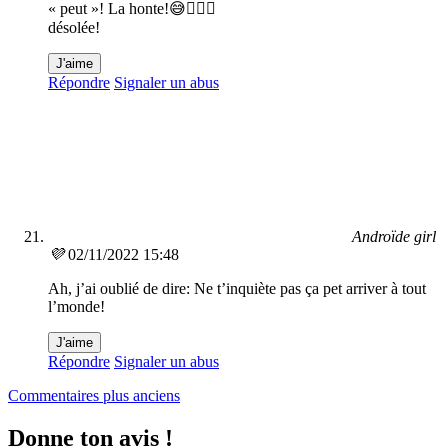
« peut »! La honte!😅🤦🏻‍♀️
désolée!
J'aime
Répondre
Signaler un abus
Androïde girl
💜
02/11/2022 15:48
Ah, j’ai oublié de dire: Ne t’inquiète pas ça pet arriver à tout
l’monde!
J'aime
Répondre
Signaler un abus
Navigation
Commentaires plus anciens
dans
Donne ton avis !