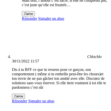
Mais non, l’amour c’est sacré, si elle ne comprend pas,
c’est juste qu’elle est frustrée…
J'aime
Répondre
Signaler un abus
Chlochlo
30/11/2022 11:57
Dis à ta BFF ce que tu ressens pour ce garçon, son
comportement ( même si tu embellis peut-être les choses)et
ton envie de ne pas gâcher ton amitié avec elle. Discutez de
solutions sans vous énerver. Si elle tient vraiment à toi elle te
pardonnera c’est sûr
J'aime
Répondre
Signaler un abus