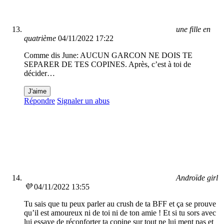
une fille en
quatrième
04/11/2022 17:22
Comme dis June: AUCUN GARCON NE DOIS TE
SEPARER DE TES COPINES. Après, c’est à toi de
décider…
J'aime
Répondre
Signaler un abus
Androïde girl
💜
04/11/2022 13:55
Tu sais que tu peux parler au crush de ta BFF et ça se prouve
qu’il est amoureux ni de toi ni de ton amie ! Et si tu sors avec
lui essaye de réconforter ta copine sur tout ne lui ment pas et