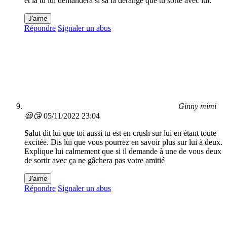
et la tu lui demandera si sa la dérange que tu sorte avec lui.
J'aime
Répondre
Signaler un abus
Ginny mimi
😃😘
05/11/2022 23:04
Salut dit lui que toi aussi tu est en crush sur lui en étant toute
excitée. Dis lui que vous pourrez en savoir plus sur lui à deux.
Explique lui calmement que si il demande à une de vous deux
de sortir avec ça ne gâchera pas votre amitié
J'aime
Répondre
Signaler un abus