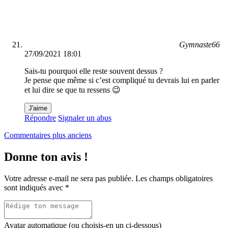
Gymnaste66
27/09/2021 18:01
Sais-tu pourquoi elle reste souvent dessus ?
Je pense que même si c’est compliqué tu devrais lui en parler
et lui dire se que tu ressens 😉
J'aime
Répondre
Signaler un abus
Navigation
Commentaires plus anciens
dans
Donne ton avis !
les
commentaires
Votre adresse e-mail ne sera pas publiée.
Les champs obligatoires
sont indiqués avec
*
Avatar automatique (ou choisis-en un ci-dessous)