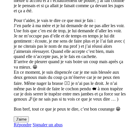
mettre d’accord et à l’échauffement de poutre, j’ai fait comme
je le pensais et si ça allait je faisait comme ça devant les juges
et ça a été.
Pour t’aider, je vais te dire ce que moi je fais :
J’en parle à ma mère et je lui demande de ne pas aller les voir.
Une fois que c’en est de trop, je lui demande d’aller les voir.
Je ne m’occupe pas d’elle et de temps en temps je lui dit
gentiment : écoute, je me sens de faire plus et je l’ai fait avec (
je ne citerais pas le nom de ma prof ) et j’ai réussi alors
j’aimerais réessayer. Quand elle accepte c’est bien, mais
quand elle n’accepte pas, je le fais en cachette.
Il’arrive de pleurer quand je vais boire un coup mais après ça
va mieux. 😁
En ce moment, je suis dispencée car je me suis blessée aux
deux genoux mais du coup ça m’énerve car je ne peux rien
faire. Même nager la brasse 🏊‍♀️ je n’ai pas le droit. Je n’ai
même pas le droit de faire le cochon pendu 🐖 à mon trapèze
car je dois serrer le trapèze entre mes jambes et ça force sur les
genoux 🦵(je ne sais pas si tu vois ce que je veux dire … )
Bon bref, tout ce que je peux te dire, c’est bon courange 😁
J'aime
Répondre
Signaler un abus