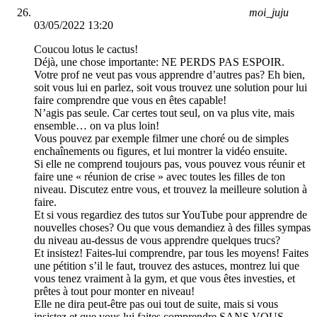
moi_juju
03/05/2022 13:20
Coucou lotus le cactus!
Déjà, une chose importante: NE PERDS PAS ESPOIR.
Votre prof ne veut pas vous apprendre d’autres pas? Eh bien,
soit vous lui en parlez, soit vous trouvez une solution pour lui
faire comprendre que vous en êtes capable!
N’agis pas seule. Car certes tout seul, on va plus vite, mais
ensemble… on va plus loin!
Vous pouvez par exemple filmer une choré ou de simples
enchaînements ou figures, et lui montrer la vidéo ensuite.
Si elle ne comprend toujours pas, vous pouvez vous réunir et
faire une « réunion de crise » avec toutes les filles de ton
niveau. Discutez entre vous, et trouvez la meilleure solution à
faire.
Et si vous regardiez des tutos sur YouTube pour apprendre de
nouvelles choses? Ou que vous demandiez à des filles sympas
du niveau au-dessus de vous apprendre quelques trucs?
Et insistez! Faites-lui comprendre, par tous les moyens! Faites
une pétition s’il le faut, trouvez des astuces, montrez lui que
vous tenez vraiment à la gym, et que vous êtes investies, et
prêtes à tout pour monter en niveau!
Elle ne dira peut-être pas oui tout de suite, mais si vous
insistez et que vous lui faites comprendre SANS VOUS