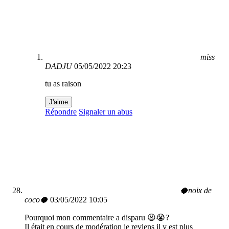
miss
DADJU
05/05/2022 20:23
tu as raison
J'aime
Répondre
Signaler un abus
🥥noix de
coco🥥
03/05/2022 10:05
Pourquoi mon commentaire a disparu 😫😭?
Il était en cours de modération je reviens il y est plus