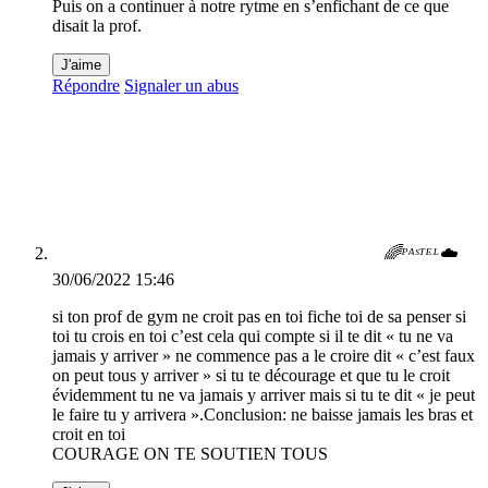
Puis on a continuer à notre rytme en s’enfichant de ce que
disait la prof.
J'aime
Répondre
Signaler un abus
🌈ᴾᴬˢᵀᴱᴸ☁️
30/06/2022 15:46
si ton prof de gym ne croit pas en toi fiche toi de sa penser si
toi tu crois en toi c’est cela qui compte si il te dit « tu ne va
jamais y arriver » ne commence pas a le croire dit « c’est faux
on peut tous y arriver » si tu te décourage et que tu le croit
évidemment tu ne va jamais y arriver mais si tu te dit « je peut
le faire tu y arrivera ».Conclusion: ne baisse jamais les bras et
croit en toi
COURAGE ON TE SOUTIEN TOUS