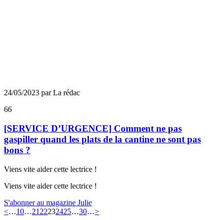
24/05/2023 par La rédac
66
[SERVICE D’URGENCE] Comment ne pas
gaspiller quand les plats de la cantine ne sont pas
bons ?
Viens vite aider cette lectrice !
Viens vite aider cette lectrice !
S'abonner au magazine Julie
<
…
10
…
21
22
23
24
25
…
30
…
>