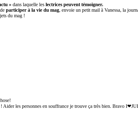
actu »
dans laquelle les
lectrices peuvent témoigner.
 de
participer à la vie du mag
, envoie un petit mail à Vanessa, la journ
ujets du mag !
chose!
is ! Aider les personnes en souffrance je trouve ça très bien. Bravo I❤J