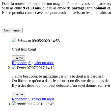
Dans la nouvelle formule de ton mag adoré, tu trouveras une partie
« 
Si tu as entre
9 et 13 ans,
que tu as envie de
partager ton opinion
et
Elle reprendra contact avec toi pour avoir ton avis sur les prochains s
Commenter
Aristocat
09/05/2020 14:58
C’est trop bien!
J'aime
Répondre
Signaler un abus
Dana
07/07/2017 14:13
J’aime beaucoup le magazine car on a le droit a la paroles!
On libère ce qu’on a dans le coeur et on discute de pleiiiins de 
Il y a des débat ou l’on peut débattre d’un sujet donner son av
J'aime
Répondre
Signaler un abus
annik
06/07/2015 23:45