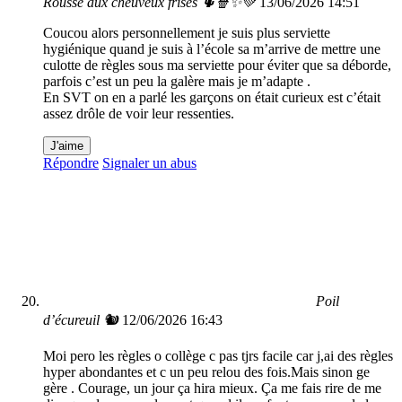
Rousse aux cheuveux frisés 🌵🍿✨️💚
13/06/2026 14:51
Coucou alors personnellement je suis plus serviette
hygiénique quand je suis à l’école sa m’arrive de mettre une
culotte de règles sous ma serviette pour éviter que sa déborde,
parfois c’est un peu la galère mais je m’adapte .
En SVT on en a parlé les garçons on était curieux est c’était
assez drôle de voir leur ressenties.
J'aime
Répondre
Signaler un abus
Poil
d’écureuil 🐿
12/06/2026 16:43
Moi pero les règles o collège c pas tjrs facile car j,ai des règles
hyper abondantes et c un peu relou des fois.Mais sinon ge
gère . Courage, un jour ça hira mieux. Ça me fais rire de me