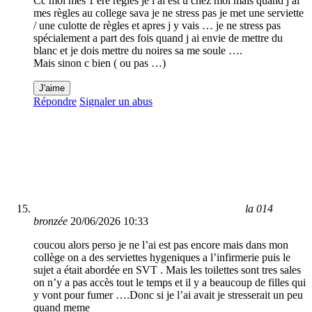
Cc moi mes 1 ere règles je l ai est u chez moi mais quand j ai
mes règles au college sava je ne stress pas je met une serviette
/ une culotte de règles et apres j y vais … je ne stress pas
spécialement a part des fois quand j ai envie de mettre du
blanc et je dois mettre du noires sa me soule ….
Mais sinon c bien ( ou pas …)
J'aime
Répondre
Signaler un abus
la 014
bronzée
20/06/2026 10:33
coucou alors perso je ne l’ai est pas encore mais dans mon
collège on a des serviettes hygeniques a l’infirmerie puis le
sujet a était abordée en SVT . Mais les toilettes sont tres sales
on n’y a pas accès tout le temps et il y a beaucoup de filles qui
y vont pour fumer ….Donc si je l’ai avait je stresserait un peu
quand meme