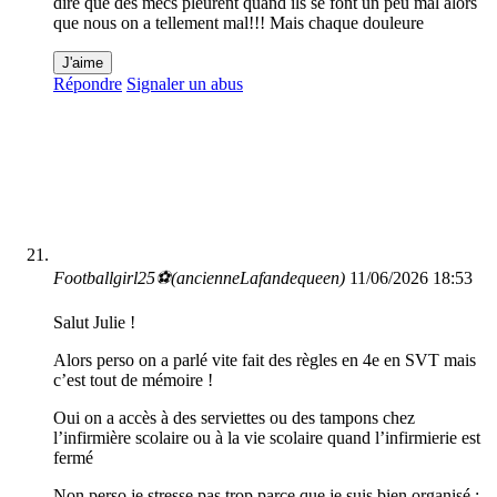
dire que des mecs pleurent quand ils se font un peu mal alors
que nous on a tellement mal!!! Mais chaque douleure
J'aime
Répondre
Signaler un abus
Footballgirl25⚽️(ancienneLafandequeen)
11/06/2026 18:53
Salut Julie !
Alors perso on a parlé vite fait des règles en 4e en SVT mais
c’est tout de mémoire !
Oui on a accès à des serviettes ou des tampons chez
l’infirmière scolaire ou à la vie scolaire quand l’infirmierie est
fermé
Non perso je stresse pas trop parce que je suis bien organisé :