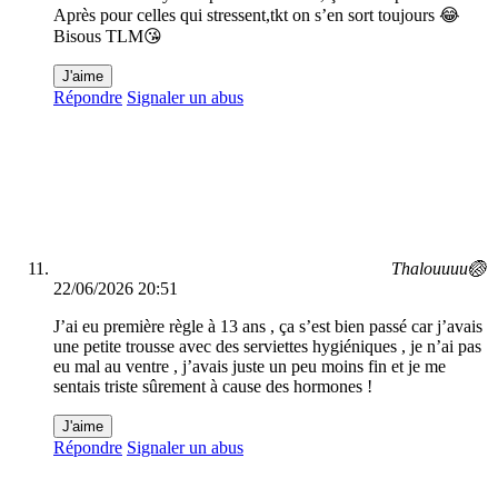
Après pour celles qui stressent,tkt on s’en sort toujours 😂
Bisous TLM😘
J'aime
Répondre
Signaler un abus
Thalouuuu🏐
22/06/2026 20:51
J’ai eu première règle à 13 ans , ça s’est bien passé car j’avais
une petite trousse avec des serviettes hygiéniques , je n’ai pas
eu mal au ventre , j’avais juste un peu moins fin et je me
sentais triste sûrement à cause des hormones !
J'aime
Répondre
Signaler un abus