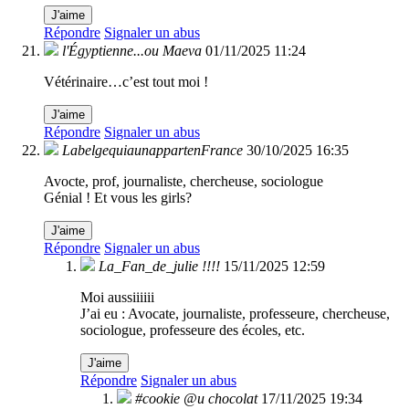
J'aime
Répondre
Signaler un abus
l'Égyptienne...ou Maeva
01/11/2025 11:24
Vétérinaire…c’est tout moi !
J'aime
Répondre
Signaler un abus
LabelgequiaunappartenFrance
30/10/2025 16:35
Avocte, prof, journaliste, chercheuse, sociologue
Génial ! Et vous les girls?
J'aime
Répondre
Signaler un abus
La_Fan_de_julie !!!!
15/11/2025 12:59
Moi aussiiiiii
J’ai eu : Avocate, journaliste, professeure, chercheuse,
sociologue, professeure des écoles, etc.
J'aime
Répondre
Signaler un abus
#cookie @u chocolat
17/11/2025 19:34