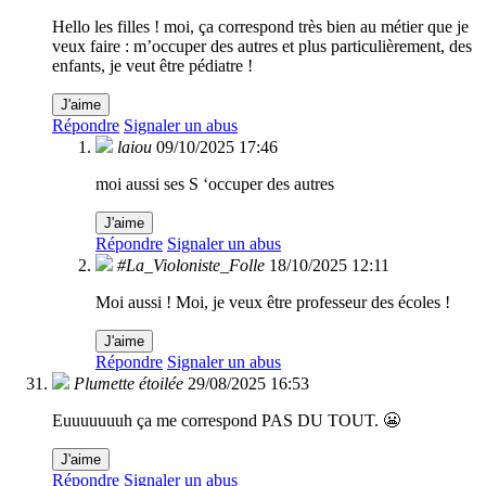
Hello les filles ! moi, ça correspond très bien au métier que je
veux faire : m’occuper des autres et plus particulièrement, des
enfants, je veut être pédiatre !
J'aime
Répondre
Signaler un abus
laiou
09/10/2025 17:46
moi aussi ses S ‘occuper des autres
J'aime
Répondre
Signaler un abus
#La_Violoniste_Folle
18/10/2025 12:11
Moi aussi ! Moi, je veux être professeur des écoles !
J'aime
Répondre
Signaler un abus
Plumette étoilée
29/08/2025 16:53
Euuuuuuuh ça me correspond PAS DU TOUT. 😬
J'aime
Répondre
Signaler un abus