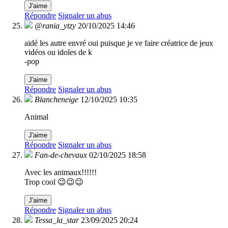
J'aime
Répondre
Signaler un abus
@rania_ytzy
20/10/2025 14:46
aidé les autre envré oui puisque je ve faire créatrice de jeux
vidéos ou idoles de k
-pop
J'aime
Répondre
Signaler un abus
Blancheneige
12/10/2025 10:35
Animal
J'aime
Répondre
Signaler un abus
Fan-de-chevaux
02/10/2025 18:58
Avec les animaux!!!!!!
Trop cool 😉😉😉
J'aime
Répondre
Signaler un abus
Tessa_la_star
23/09/2025 20:24