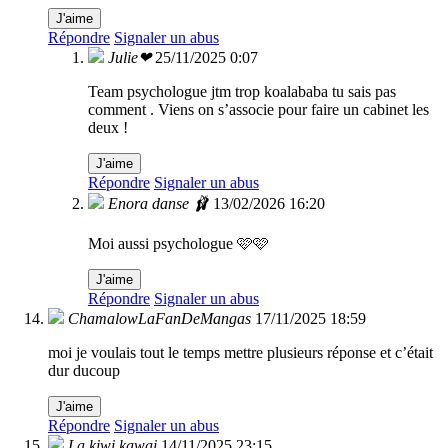
J'aime
Répondre
Signaler un abus
Julie❤
25/11/2025 0:07
Team psychologue jtm trop koalababa tu sais pas
comment . Viens on s’associe pour faire un cabinet les
deux !
J'aime
Répondre
Signaler un abus
Enora danse 🩰
13/02/2026 16:20
Moi aussi psychologue 🩷🩷
J'aime
Répondre
Signaler un abus
ChamalowLaFanDeMangas
17/11/2025 18:59
moi je voulais tout le temps mettre plusieurs réponse et c’était
dur ducoup
J'aime
Répondre
Signaler un abus
La kiwi kawai
14/11/2025 23:15