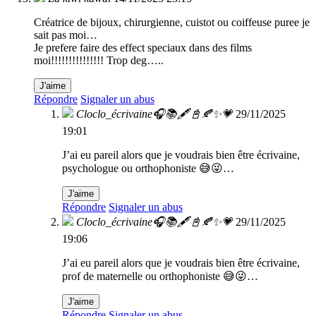
Créatrice de bijoux, chirurgienne, cuistot ou coiffeuse puree je
sait pas moi…
Je prefere faire des effect speciaux dans des films
moi!!!!!!!!!!!!!!! Trop deg…..
J'aime
Répondre
Signaler un abus
Cloclo_écrivaine🎧📚🖋️📓🍂✨💗
29/11/2025
19:01
J’ai eu pareil alors que je voudrais bien être écrivaine,
psychologue ou orthophoniste 😅😜…
J'aime
Répondre
Signaler un abus
Cloclo_écrivaine🎧📚🖋️📓🍂✨💗
29/11/2025
19:06
J’ai eu pareil alors que je voudrais bien être écrivaine,
prof de maternelle ou orthophoniste 😅😜…
J'aime
Répondre
Signaler un abus