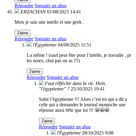
Répondre
Signaler un abus
ERZACHAN
01/08/2025 14:41
Mois je suis une intello et une geek .
J'aime
Répondre
Signaler un abus
l'Égyptienne
04/08/2025 11:51
La même ! (sauf peut être pour l’intello, je travaille , pr
les notes, chui pas un as !!!)
J'aime
Répondre
Signaler un abus
Faut réfléchir dans la vie. Hein,
"l'égyptienne" ?
25/10/2025 19:41
Salut l’égyptienne !!! Alors c’est toi qui a dit a
celle qui a demander le journal momoche une
réponse aussi bête que toi !!! 😬😬😬
J'aime
Répondre
Signaler un abus
l'Égyptienne
28/10/2025 9:08