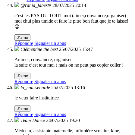
@rania_labest#
28/07/2025 20:14
c’est tes PAS DU TOUT moi (aimer,convaincre,organiser)
moi chui plus timide et faire le pitre bon faut que je te laisse!
😉
J'aime
Répondre
Signaler un abus
Clémentine the best
25/07/2025 15:47
Animer, convaincre, organiser
la suite c’est tout moi ( mais on ne peut pas copier coller )
J'aime
Répondre
Signaler un abus
la_caussenarde
25/07/2025 13:16
je veux faire institutrice
J'aime
Répondre
Signaler un abus
Team Dance
24/07/2025 19:20
Médecin, assistante maternelle, infirmière scolaire, kiné,