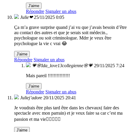
J'aime
Répondre
Signaler un abus
Julie❤
25/11/2025 0:05
Ça m’a grave surprise quand j’ai vu que j’avais besoin d’être
au contact des autres et que je serais soit médecin.,
psychologue ou soit criminologue. Mdrr je veux être
psychologue la vie c vrai 😂
J'aime
Répondre
Signaler un abus
💗🌸Ida_love13collegienne🌸💗
29/11/2025 7:24
Mais pareil !!!!!!!!!!!!!!!
J'aime
Répondre
Signaler un abus
Juliej’adore
20/11/2025 20:41
Je voudrais être plus tard être dans les chevaux( faire des
spectacle avec mon parrain) et je veux faire sa car c’est ma
passion et ma vie❤️‍🔥❤️‍🔥🐎
J'aime