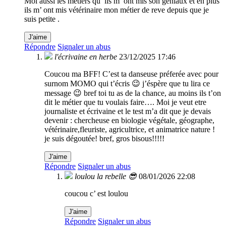
Moi aussi les métiers qu’ ils m’ ont mis son géniaux et en plus
ils m’ ont mis vétérinaire mon métier de reve depuis que je
suis petite .
J'aime
Répondre
Signaler un abus
l'écrivaine en herbe
23/12/2025 17:46
Coucou ma BFF! C’est ta danseuse préferée avec pour
surnom MOMO qui t’écris 😉 j’éspère que tu lira ce
message 😉 bref toi tu as de la chance, au moins ils t’on
dit le métier que tu voulais faire…. Moi je veut etre
journaliste et écrivaine et le test m’a dit que je devais
devenir : chercheuse en biologie végétale, géographe,
vétérinaire,fleuriste, agricultrice, et animatrice nature !
je suis dégoutée! bref, gros bisous!!!!!
J'aime
Répondre
Signaler un abus
loulou la rebelle 😎
08/01/2026 22:08
coucou c’ est loulou
J'aime
Répondre
Signaler un abus