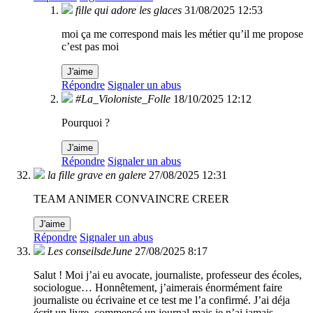
fille qui adore les glaces
31/08/2025 12:53
moi ça me correspond mais les métier qu’il me propose
c’est pas moi
J'aime
Répondre
Signaler un abus
#La_Violoniste_Folle
18/10/2025 12:12
Pourquoi ?
J'aime
Répondre
Signaler un abus
la fille grave en galere
27/08/2025 12:31
TEAM ANIMER CONVAINCRE CREER
J'aime
Répondre
Signaler un abus
Les conseilsdeJune
27/08/2025 8:17
Salut ! Moi j’ai eu avocate, journaliste, professeur des écoles,
sociologue… Honnêtement, j’aimerais énormément faire
journaliste ou écrivaine et ce test me l’a confirmé. J’ai déja
écrit un livre, commencé un journal mais je n’ai jamais