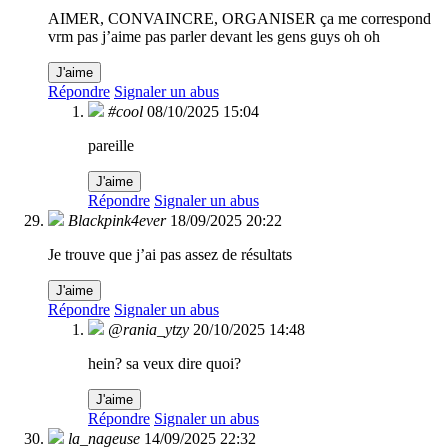
AIMER, CONVAINCRE, ORGANISER ça me correspond
vrm pas j’aime pas parler devant les gens guys oh oh
J'aime
Répondre
Signaler un abus
#cool
08/10/2025 15:04
pareille
J'aime
Répondre
Signaler un abus
Blackpink4ever
18/09/2025 20:22
Je trouve que j’ai pas assez de résultats
J'aime
Répondre
Signaler un abus
@rania_ytzy
20/10/2025 14:48
hein? sa veux dire quoi?
J'aime
Répondre
Signaler un abus
la_nageuse
14/09/2025 22:32