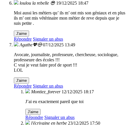
loulou la rebelle 😎
19/12/2025 18:47
Moi aussi les métiers qu’ ils m’ ont mis son géniaux et en plus
ils m’ ont mis vétérinaire mon métier de reve depuis que je
suis petite .
J'aime
Répondre
Signaler un abus
Agathe💖😍
07/12/2025 13:49
Avocate, journaliste, professeure, chercheuse, sociologue,
professeure des écoles !!!
C vrai je veut faire prof de sport !!!
LOL
J'aime
Répondre
Signaler un abus
Montiez_forever
12/12/2025 18:17
J’ai eu exactement pareil que toi
J'aime
Répondre
Signaler un abus
l'écrivaine en herbe
23/12/2025 17:50