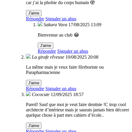
car j’ai la phobie du corps humain 🫣
J'aime
Répondre
Signaler un abus
Sakura Vava
17/08/2025 13:09
Bienvenue au club 😂
J'aime
Répondre
Signaler un abus
La girafe rêveuse
10/08/2025 20:08
La même mais je veux faire Herboriste ou
Parapharmacienne
J'aime
Répondre
Signaler un abus
Cococute
12/09/2025 18:57
Pareil! Sauf que moi je veut faire dentiste !C trop cool
architecte d’intérieur mais je saurais jamais bien décorer
quelque chose à part mes cahiers d’école..
J'aime
Répondre
Signaler un abus