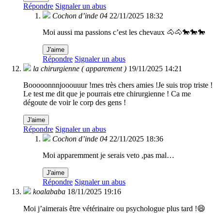
Répondre
Signaler un abus
Cochon d’inde 04
22/11/2025 18:32
Moi aussi ma passions c’est les chevaux 🐴🐴🐎🐎🐎
J'aime
Répondre
Signaler un abus
la chirurgienne ( apparement )
19/11/2025 14:21
Booooonnnjooouuur !mes très chers amies !Je suis trop triste !
Le test me dit que je pourrais etre chirurgienne ! Ca me
dégoute de voir le corp des gens !
J'aime
Répondre
Signaler un abus
Cochon d’inde 04
22/11/2025 18:36
Moi apparemment je serais veto ,pas mal…
J'aime
Répondre
Signaler un abus
koalababa
18/11/2025 19:16
Moi j’aimerais être vétérinaire ou psychologue plus tard !😄