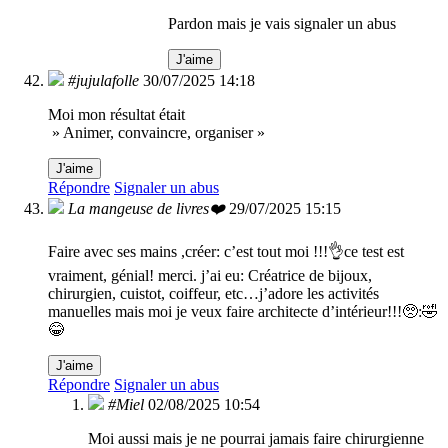
Pardon mais je vais signaler un abus
J'aime
#jujulafolle
30/07/2025 14:18
Moi mon résultat était
» Animer, convaincre, organiser »
J'aime
Répondre
Signaler un abus
La mangeuse de livres❤️
29/07/2025 15:15
Faire avec ses mains ,créer: c’est tout moi !!!👌ce test est
vraiment, génial! merci. j’ai eu: Créatrice de bijoux,
chirurgien, cuistot, coiffeur, etc…j’adore les activités
manuelles mais moi je veux faire architecte d’intérieur!!!🥺:🤣
😂
J'aime
Répondre
Signaler un abus
#Miel
02/08/2025 10:54
Moi aussi mais je ne pourrai jamais faire chirurgienne