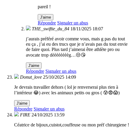
pareil !
J'aime
Répondre
Signaler un abus
THE_swiftie_du_84
18/11/2025 18:07
j’aurais préféré avoir comme vous, mais g pas du tout
eu ça , j’ai eu des trucs que je n’avais pas du tout envie
de faire quoi. Plus tard j’aimerai être athlète pro ou
avocate trop dèèèèèèèèg…😒😘
J'aime
Répondre
Signaler un abus
Donut_love
25/10/2025 14:09
Je devrais travailler dehors ( lol je renverserai plus rien à
l’intérieur 😂) avec les animaux petits ou gros ( 😰😨😱)
J'aime
Répondre
Signaler un abus
FIRE
24/10/2025 13:59
Céatrice de bijoux,cuistot,couffeuse ou mon préf chirurgiene !