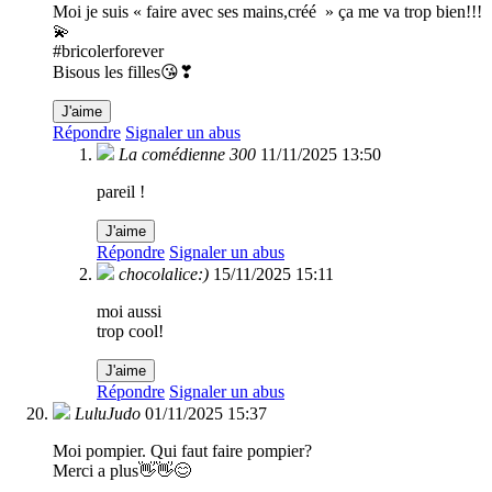
Moi je suis « faire avec ses mains,créé » ça me va trop bien!!!
💫
#bricolerforever
Bisous les filles😘❣
J'aime
Répondre
Signaler un abus
La comédienne 300
11/11/2025 13:50
pareil !
J'aime
Répondre
Signaler un abus
chocolalice:)
15/11/2025 15:11
moi aussi
trop cool!
J'aime
Répondre
Signaler un abus
LuluJudo
01/11/2025 15:37
Moi pompier. Qui faut faire pompier?
Merci a plus👋👋😊