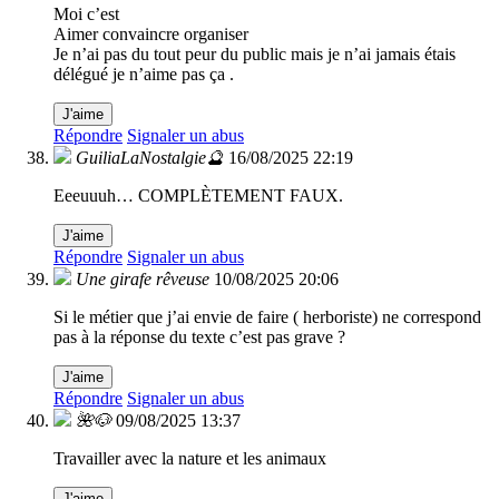
Moi c’est
Aimer convaincre organiser
Je n’ai pas du tout peur du public mais je n’ai jamais étais
délégué je n’aime pas ça .
J'aime
Répondre
Signaler un abus
GuiliaLaNostalgie🔮
16/08/2025 22:19
Eeeuuuh… COMPLÈTEMENT FAUX.
J'aime
Répondre
Signaler un abus
Une girafe rêveuse
10/08/2025 20:06
Si le métier que j’ai envie de faire ( herboriste) ne correspond
pas à la réponse du texte c’est pas grave ?
J'aime
Répondre
Signaler un abus
🌺🐶
09/08/2025 13:37
Travailler avec la nature et les animaux
J'aime