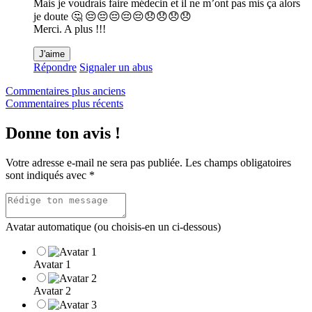
Mais je voudrais faire médecin et il ne m’ont pas mis ça alors
je doute 🤔 😔😔😔😔😔😞😞😞😞
Merci. A plus !!!
J'aime
Répondre
Signaler un abus
Navigation
Commentaires plus anciens
Commentaires plus récents
dans
les
Donne ton avis !
commentaires
Votre adresse e-mail ne sera pas publiée.
Les champs obligatoires
sont indiqués avec
*
Avatar automatique (ou choisis-en un ci-dessous)
Avatar 1
Avatar 2