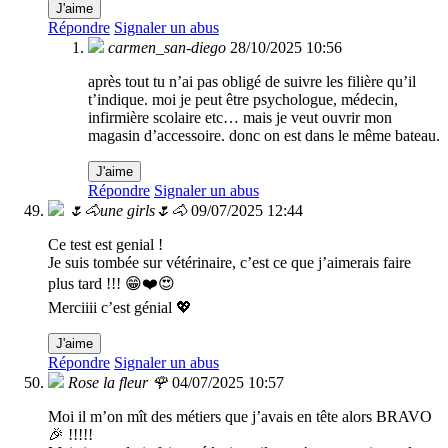
J'aime
Répondre
Signaler un abus
carmen_san-diego
28/10/2025 10:56
après tout tu n’ai pas obligé de suivre les filière qu’il
t’indique. moi je peut être psychologue, médecin,
infirmière scolaire etc… mais je veut ouvrir mon
magasin d’accessoire. donc on est dans le même bateau.
J'aime
Répondre
Signaler un abus
🌷🐴une girls🌷🐴
09/07/2025 12:44
Ce test est genial !
Je suis tombée sur vétérinaire, c’est ce que j’aimerais faire
plus tard !!! 😁❤️😍
Merciiii c’est génial 💖
J'aime
Répondre
Signaler un abus
Rose la fleur 🌹
04/07/2025 10:57
Moi il m’on mît des métiers que j’avais en tête alors BRAVO
🎉 !!!!!