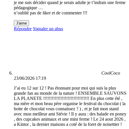
je me suis décider quand je serais adulte je t’indrais une ferme
pédagogique …
n’oublié pas de liker et de commenter !!!
J'aime
Répondre
Signaler un abus
CoolCoco
23/06/2026 17:19
J’ai eu 12 sur 12 ! Pas étonnant pour moi qui suis la plus
grande fan au monde de la nature ! ENSEMBLE SAUVONS
LA PLANETE !!!!!!!!!!!!!!!!!!!!!!!!!!!!!!!! En plus cette été ,
ma mère et mon beau père organise le festival du chocolat ( la
boite de chocolat vous connaissez ? ) , et je fait mon stand
avec mon meilleur ami Stévie ! Il y aura : des balade en poney
, des cupcakes animaux et une mini ferme ! Le 24 aout 2026 ,
a Kintor , la dernier maisons a coté de la foret de noisettier !