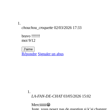
chouchou_croquette
02/03/2026 17:33
bravo !!!!!!!
moi 9/12
J'aime
Répondre
Signaler un abus
LA-FAN-DE-CHAT
03/05/2026 15:02
Merciiiiiii😁
Juste, vous posez pas de question si k’ai changer