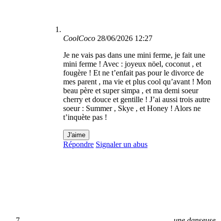
CoolCoco
28/06/2026 12:27
Je ne vais pas dans une mini ferme, je fait une
mini ferme ! Avec : joyeux nöel, coconut , et
fougère ! Et ne t’enfait pas pour le divorce de
mes parent , ma vie et plus cool qu’avant ! Mon
beau père et super simpa , et ma demi soeur
cherry et douce et gentille ! J’ai aussi trois autre
soeur : Summer , Skye , et Honey ! Alors ne
t’inquète pas !
J'aime
Répondre
Signaler un abus
une danseuse