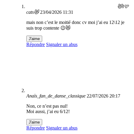
😻I🩷
cats😻
23/04/2026 11:31
mais non c’est le moitié donc cv moi j’ai eu 12\12 je
suis trop contente 😉😻
J'aime
Répondre
Signaler un abus
Anaïs_fan_de_danse_classique
22/07/2026 20:17
Non, ce n’est pas nul!
Moi aussi, j’ai eu 6/12!
J'aime
Répondre
Signaler un abus