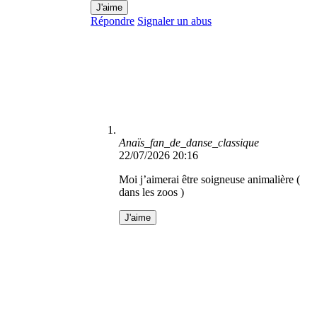
J'aime
Répondre
Signaler un abus
Anaïs_fan_de_danse_classique
22/07/2026 20:16
Moi j’aimerai être soigneuse animalière (
dans les zoos )
J'aime