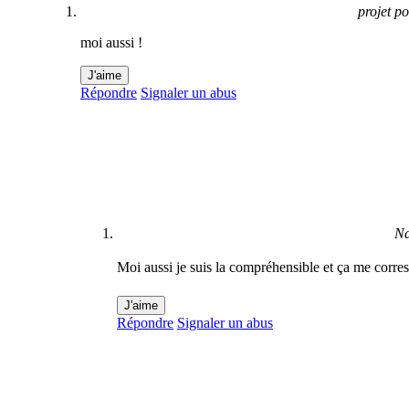
projet p
moi aussi !
J'aime
Répondre
Signaler un abus
N
Moi aussi je suis la compréhensible et ça me c
J'aime
Répondre
Signaler un abus