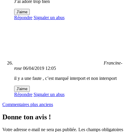
J’ai adoré trop bien
J'aime
Répondre
Signaler un abus
Francine-
rose
06/04/2019 12:05
il y a une faute , c’est marqué interport et non intersport
J'aime
Répondre
Signaler un abus
Navigation
Commentaires plus anciens
dans
Donne ton avis !
les
commentaires
Votre adresse e-mail ne sera pas publiée.
Les champs obligatoires