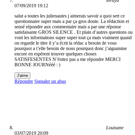
soraya
07/09/2019 19:12
salut a toutes les julienautes j aimerais savoir a quoi sert ce
questionnaire super mais a par ça gros doute. La rédaction et
sensé répondre aux commentaire mais a par une réponse
satisfaisante GROS SILENCE . Et plain d’autres questions ou
vont les informations super super tout ça mais vraiment quand
on regarde le titre il y’a écrit la rédac a besoin de vous
pourquoi a t’elle besoin de nous pourquoi donc j’aigsamine
encore en espérent trouver quelques choses
SATISFESENTES N’ésitez pas a me répondre MERCI
BONNE JOURNééé : )
J'aime
Répondre
Signaler un abus
Louisane
03/07/2019 20:09