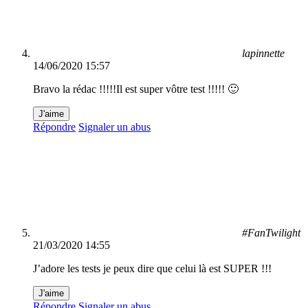
lapinnette
14/06/2020 15:57
Bravo la rédac !!!!!Il est super vôtre test !!!!! 🙂
J'aime
Répondre
Signaler un abus
#FanTwilight
21/03/2020 14:55
J’adore les tests je peux dire que celui là est SUPER !!!
J'aime
Répondre
Signaler un abus