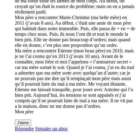
de ma soeur toute les larmes de mon corps. Au début, on
croyait qu’on était la source du problème; mais on en a jamais
réellement parlé.
Mon père a rencontrer Marie-Christine (ma belle mère) en
2011 (j’avais 8 ans). Au début, c’était une amie de mon père
qui habitait dans notre immeuble. Puis, elle passa de + en + de
temps chez nous. Puis, ils nous l’ont dit et tout le monde la
bien pris. Elle ne donne pas beaucoup d’ordres; mais quand
elle en donne, c’est plus une proposition qu’un ordre.
Ma mère a rencontrer Etienne (mon beau père) en 2010, mais
je ne l’ai connu qu’en 2013 (j’avais 10 ans). Avant de le
connaître, mon frère et moi l’appelons « l’amoureux secret »
car ma mère sortait le soir. Quand je l’ai connu, j’ai eu du mal
a admettre que ma mère sorte avec quelqu’un d’autre; car je
ne pouvais pas me dire qu’il remplaçait mon père mais aussi
qu’il pourrait faire du mal a ma mère. Me voyant distante,
Etienne me laissait tranquille, pour jouer avec Antoine qui l’a
bien prit. Aujourd’hui, les tensions se sont appaisés et j’ai
compris qu’il ne pourrait faire de mal a ma mère. Il ne vit pas
a la maison, donc ne me donne pas d’ordres.
Mon père
J'aime
Répondre
Signaler un abus