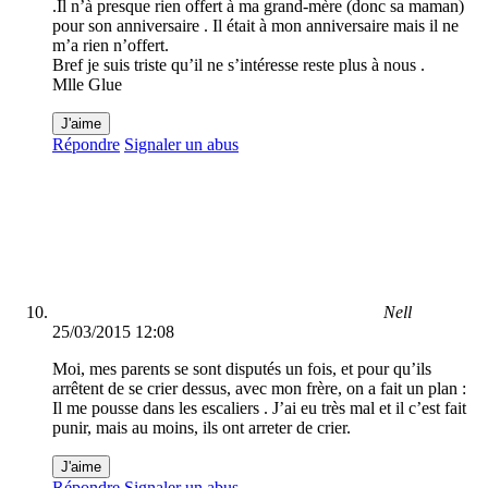
.Il n’à presque rien offert à ma grand-mère (donc sa maman)
pour son anniversaire . Il était à mon anniversaire mais il ne
m’a rien n’offert.
Bref je suis triste qu’il ne s’intéresse reste plus à nous .
Mlle Glue
J'aime
Répondre
Signaler un abus
Nell
25/03/2015 12:08
Moi, mes parents se sont disputés un fois, et pour qu’ils
arrêtent de se crier dessus, avec mon frère, on a fait un plan :
Il me pousse dans les escaliers . J’ai eu très mal et il c’est fait
punir, mais au moins, ils ont arreter de crier.
J'aime
Répondre
Signaler un abus