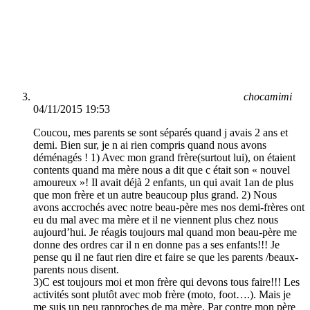
chocamimi
04/11/2015 19:53
Coucou, mes parents se sont séparés quand j avais 2 ans et
demi. Bien sur, je n ai rien compris quand nous avons
déménagés ! 1) Avec mon grand frère(surtout lui), on étaient
contents quand ma mère nous a dit que c était son « nouvel
amoureux »! Il avait déjà 2 enfants, un qui avait 1an de plus
que mon frère et un autre beaucoup plus grand. 2) Nous
avons accrochés avec notre beau-père mes nos demi-frères ont
eu du mal avec ma mère et il ne viennent plus chez nous
aujourd’hui. Je réagis toujours mal quand mon beau-père me
donne des ordres car il n en donne pas a ses enfants!!! Je
pense qu il ne faut rien dire et faire se que les parents /beaux-
parents nous disent.
3)C est toujours moi et mon frère qui devons tous faire!!! Les
activités sont plutôt avec mob frère (moto, foot….). Mais je
me suis un peu rapproches de ma mère. Par contre mon père