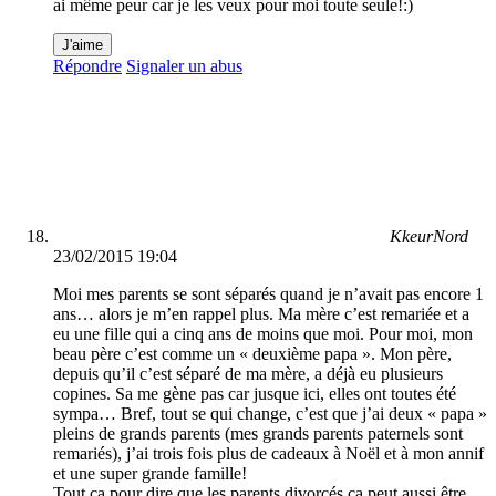
ai même peur car je les veux pour moi toute seule!:)
J'aime
Répondre
Signaler un abus
KkeurNord
23/02/2015 19:04
Moi mes parents se sont séparés quand je n’avait pas encore 1
ans… alors je m’en rappel plus. Ma mère c’est remariée et a
eu une fille qui a cinq ans de moins que moi. Pour moi, mon
beau père c’est comme un « deuxième papa ». Mon père,
depuis qu’il c’est séparé de ma mère, a déjà eu plusieurs
copines. Sa me gène pas car jusque ici, elles ont toutes été
sympa… Bref, tout se qui change, c’est que j’ai deux « papa »
pleins de grands parents (mes grands parents paternels sont
remariés), j’ai trois fois plus de cadeaux à Noël et à mon annif
et une super grande famille!
Tout ça pour dire que les parents divorcés ça peut aussi être