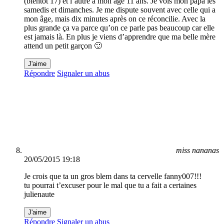
(bientôt 17) et l’autre a mon âge 11 ans. Je vois mon papa les
samedis et dimanches. Je me dispute souvent avec celle qui a
mon âge, mais dix minutes après on ce réconcilie. Avec la
plus grande ça va parce qu’on ce parle pas beaucoup car elle
est jamais là. En plus je viens d’apprendre que ma belle mère
attend un petit garçon 🙂
J'aime
Répondre
Signaler un abus
miss nananas
20/05/2015 19:18
Je crois que ta un gros blem dans ta cervelle fanny007!!!
tu pourrai t’excuser pour le mal que tu a fait a certaines
julienaute
J'aime
Répondre
Signaler un abus