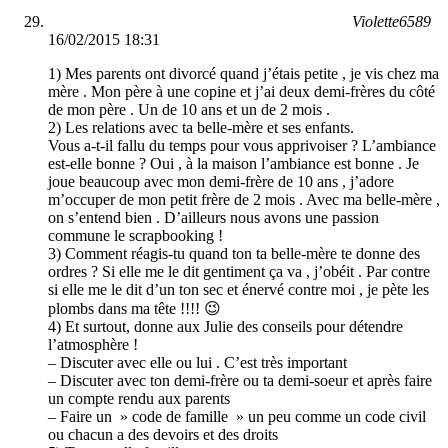
Violette6589
16/02/2015 18:31
1) Mes parents ont divorcé quand j’étais petite , je vis chez ma
mère . Mon père à une copine et j’ai deux demi-frères du côté
de mon père . Un de 10 ans et un de 2 mois .
2) Les relations avec ta belle-mère et ses enfants.
Vous a-t-il fallu du temps pour vous apprivoiser ? L’ambiance
est-elle bonne ? Oui , à la maison l’ambiance est bonne . Je
joue beaucoup avec mon demi-frère de 10 ans , j’adore
m’occuper de mon petit frère de 2 mois . Avec ma belle-mère ,
on s’entend bien . D’ailleurs nous avons une passion
commune le scrapbooking !
3) Comment réagis-tu quand ton ta belle-mère te donne des
ordres ? Si elle me le dit gentiment ça va , j’obéit . Par contre
si elle me le dit d’un ton sec et énervé contre moi , je pète les
plombs dans ma tête !!!! 😉
4) Et surtout, donne aux Julie des conseils pour détendre
l’atmosphère !
– Discuter avec elle ou lui . C’est très important
– Discuter avec ton demi-frère ou ta demi-soeur et après faire
un compte rendu aux parents
– Faire un » code de famille » un peu comme un code civil
ou chacun a des devoirs et des droits