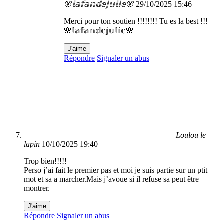
🌸𝕝𝕒𝕗𝕒𝕟𝕕𝕖𝕛𝕦𝕝𝕚𝕖🌸
29/10/2025 15:46
Merci pour ton soutien !!!!!!!! Tu es la best !!!
🌸𝕝𝕒𝕗𝕒𝕟𝕕𝕖𝕛𝕦𝕝𝕚𝕖🌸
J'aime
Répondre
Signaler un abus
Loulou le
lapin
10/10/2025 19:40
Trop bien!!!!!
Perso j’ai fait le premier pas et moi je suis partie sur un ptit
mot et sa a marcher.Mais j’avoue si il refuse sa peut être
montrer.
J'aime
Répondre
Signaler un abus