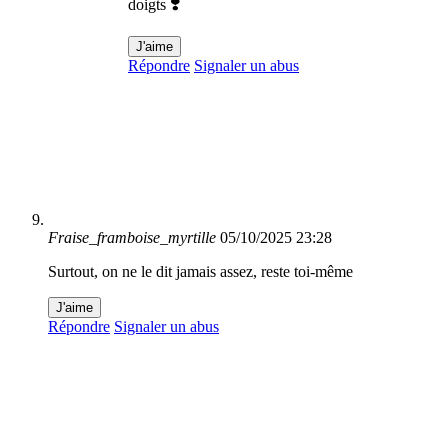
doigts ❣️
J'aime
Répondre
Signaler un abus
Fraise_framboise_myrtille
05/10/2025 23:28
Surtout, on ne le dit jamais assez, reste toi-même
J'aime
Répondre
Signaler un abus