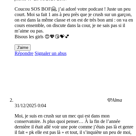
Coucou SOS BOF🤗, j’ai adoré votre podcast ! Juste un peu
court. Moi sa fait 1 ans à peu près que je crush sur un garçon,
on est dans la même classe et on est de très bon ami : on va en
cours ensemble, on discute dans la cour, je ne sais pas si il
m’aime ou pas.
Bisous les girls 😍💖😘💝💕
J'aime
Répondre
Signaler un abus
🩵Alma
31/12/2025 0:04
Moi, je suis en crush sur un mec qui est dans mon
conservatoire. Js plus quoi penser… À la fin de l’année
dernière il était allé voir une pote comme j’étais pas là et genre
il fait « pk elle est pas là » et tout, il s’inquiète un peu de moi,