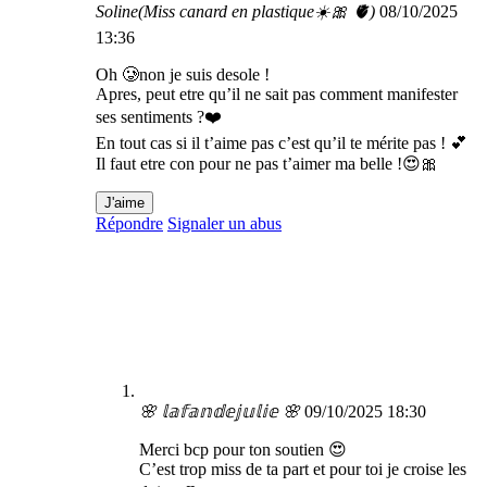
Soline(Miss canard en plastique☀️🎀 🫀)
08/10/2025
13:36
Oh 🥲non je suis desole !
Apres, peut etre qu’il ne sait pas comment manifester
ses sentiments ?❤️
En tout cas si il t’aime pas c’est qu’il te mérite pas ! 💕
Il faut etre con pour ne pas t’aimer ma belle !😍🎀
J'aime
Répondre
Signaler un abus
🌸 𝕝𝕒𝕗𝕒𝕟𝕕𝕖𝕛𝕦𝕝𝕚𝕖 🌸
09/10/2025 18:30
Merci bcp pour ton soutien 😍
C’est trop miss de ta part et pour toi je croise les