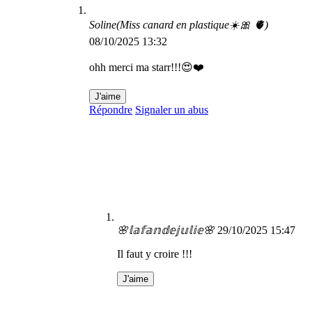
Soline(Miss canard en plastique☀️🎀 🫀)
08/10/2025 13:32
ohh merci ma starr!!!😍❤️
J'aime
Répondre
Signaler un abus
🌸𝕝𝕒𝕗𝕒𝕟𝕕𝕖𝕛𝕦𝕝𝕚𝕖🌸
29/10/2025 15:47
Il faut y croire !!!
J'aime