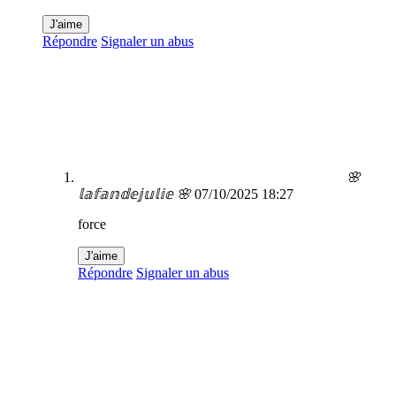
J'aime
Répondre
Signaler un abus
🌸
𝕝𝕒𝕗𝕒𝕟𝕕𝕖𝕛𝕦𝕝𝕚𝕖 🌸
07/10/2025 18:27
force
J'aime
Répondre
Signaler un abus