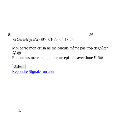
🌸
𝕝𝕒𝕗𝕒𝕟𝕕𝕖𝕛𝕦𝕝𝕚𝕖 🌸
07/10/2025 18:25
Moi perso mon crush ne me calcule même pas trop dégoûter
😭😢…
En tout cas merci bcp pour cette épisode avec June !!!!😆
J'aime
Répondre
Signaler un abus