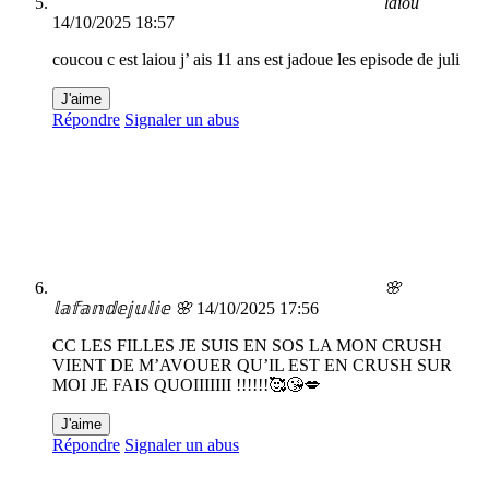
laiou
14/10/2025 18:57
coucou c est laiou j’ ais 11 ans est jadoue les episode de juli
J'aime
Répondre
Signaler un abus
🌸
𝕝𝕒𝕗𝕒𝕟𝕕𝕖𝕛𝕦𝕝𝕚𝕖 🌸
14/10/2025 17:56
CC LES FILLES JE SUIS EN SOS LA MON CRUSH
VIENT DE M’AVOUER QU’IL EST EN CRUSH SUR
MOI JE FAIS QUOIIIIIII !!!!!!🥰😘💋
J'aime
Répondre
Signaler un abus