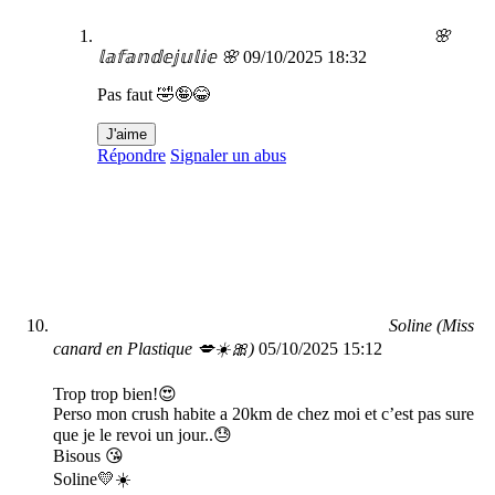
🌸
𝕝𝕒𝕗𝕒𝕟𝕕𝕖𝕛𝕦𝕝𝕚𝕖 🌸
09/10/2025 18:32
Pas faut 🤣🤪😂
J'aime
Répondre
Signaler un abus
Soline (Miss
canard en Plastique 💋☀️🎀)
05/10/2025 15:12
Trop trop bien!😍
Perso mon crush habite a 20km de chez moi et c’est pas sure
que je le revoi un jour..😓
Bisous 😘
Soline💛☀️