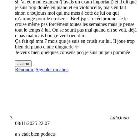
si j’ai eu mon examen (j’avais un exam important) et il dit que
je suis trop douée en piano et en violoncelle, mais en fait
sinon c toujours moi qui me mets à coté de lui ou qui
m’arrange pour le croiser… Bref jsp si c réciproque. Je le
croise même pas forcément toutes les semaines mais je pense
tout le temps à lui. On se sourit pas mal quand on se voit, déjà
c pas mal mais bon çe veut rien dire.
Ça fait qd mm 7 mois que je suis en crush sur lui. Il joue trop
bien du piano c une dinguerie ✨
Je veux bien quelques conseils pcq je suis un peu pommée
J'aime
Répondre
Signaler un abus
LuluJudo
08/11/2025 22:07
a s etait bien podacts