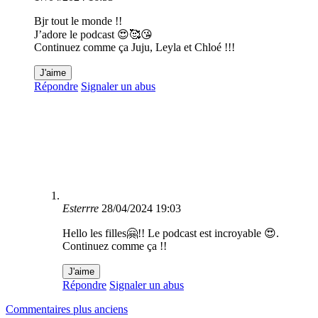
Bjr tout le monde !!
J’adore le podcast 😍🥰😘
Continuez comme ça Juju, Leyla et Chloé !!!
J'aime
Répondre
Signaler un abus
Esterrre
28/04/2024 19:03
Hello les filles🤗!! Le podcast est incroyable 😍.
Continuez comme ça !!
J'aime
Répondre
Signaler un abus
Navigation
Commentaires plus anciens