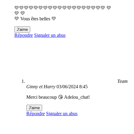
💛💛💛💛💛💛💛💛💛💛💛💛💛💛💛💛💛💛💛 💛
💛 💛
💛 Vous êtes belles 💛
J'aime
Répondre
Signaler un abus
Team
Ginny et Harry
03/06/2024 8:45
Merci beaucoup 😘 Adelou_chat!
J'aime
Répondre
Signaler un abus