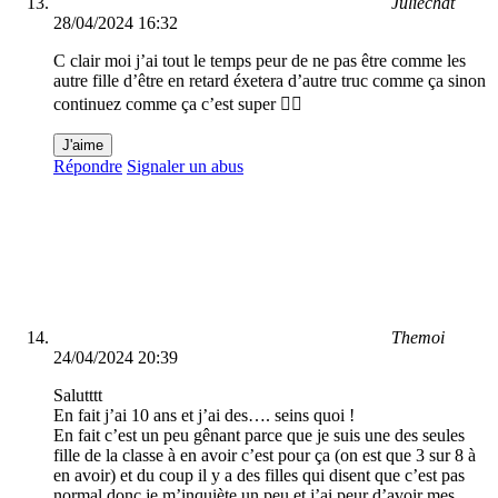
Juliechat
28/04/2024 16:32
C clair moi j’ai tout le temps peur de ne pas être comme les
autre fille d’être en retard éxetera d’autre truc comme ça sinon
continuez comme ça c’est super 👍🏼
J'aime
Répondre
Signaler un abus
Themoi
24/04/2024 20:39
Salutttt
En fait j’ai 10 ans et j’ai des…. seins quoi !
En fait c’est un peu gênant parce que je suis une des seules
fille de la classe à en avoir c’est pour ça (on est que 3 sur 8 à
en avoir) et du coup il y a des filles qui disent que c’est pas
normal donc je m’inquiète un peu et j’ai peur d’avoir mes