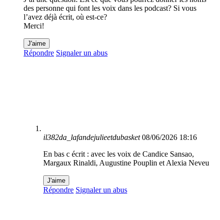
des personne qui font les voix dans les podcast? Si vous
l’avez déjà écrit, où est-ce?
Merci!
J'aime
Répondre
Signaler un abus
il382da_lafandejulieetdubasket
08/06/2026 18:16
En bas c écrit : avec les voix de Candice Sansao,
Margaux Rinaldi, Augustine Pouplin et Alexia Neveu
J'aime
Répondre
Signaler un abus