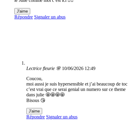
le Julie comme moi c’est ici 👇🏼
J'aime
Répondre
Signaler un abus
Lectrice fleurie 🌸
10/06/2026 12:49
Coucou,
moi aussi je suis hypersensible et j’ai beaucoup de toc
c’est vrai que ce serai genial un numero sur ce theme
dans julie 🤩🤩🤩🤩
Bisous 😘
J'aime
Répondre
Signaler un abus