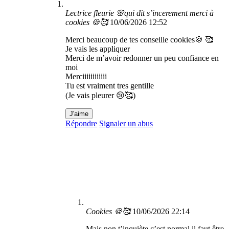
Lectrice fleurie 🌸qui dit s’incerement merci à
cookies 🍪🥰
10/06/2026 12:52
Merci beaucoup de tes conseille cookies🍪 🥰
Je vais les appliquer
Merci de m’avoir redonner un peu confiance en
moi
Merciiiiiiiiiiii
Tu est vraiment tres gentille
(Je vais pleurer 😢🥰)
J'aime
Répondre
Signaler un abus
Cookies 🍪🥰
10/06/2026 22:14
Mais non t’inquiète c’est normal il faut être