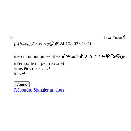
✨☁𝓘𝓷𝓮𝓼🦋
(𝓐𝓵𝔀𝓪𝔂𝓼 𝓕𝓸𝓻𝓮𝓿𝓮𝓻)🎧🍂
24/10/2025 10:10
merciiiiiiiiiiiiiiiiii les filles 🍂🦋☁✨🎵🎉💄💄⚡💋💖🥰🎧(je
m’emporte un peu j’avoue)
vous êtes des stars !
ines🍂
J'aime
Répondre
Signaler un abus