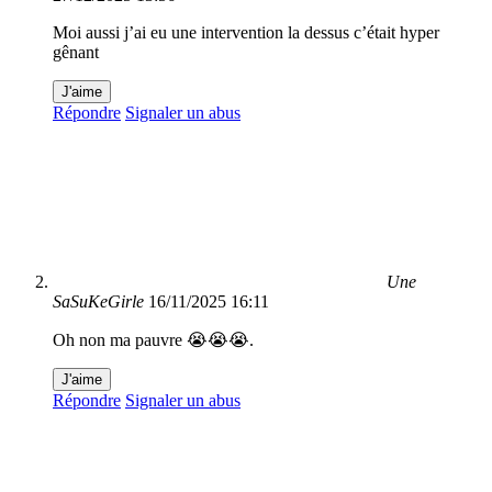
Moi aussi j’ai eu une intervention la dessus c’était hyper
gênant
J'aime
Répondre
Signaler un abus
Une
SaSuKeGirle
16/11/2025 16:11
Oh non ma pauvre 😭😭😭.
J'aime
Répondre
Signaler un abus