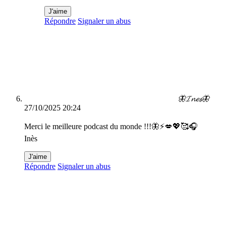
J'aime
Répondre
Signaler un abus
🦋𝓘𝓷𝓮𝓼🦋
27/10/2025 20:24
Merci le meilleure podcast du monde !!!🦋⚡💋💖🥰🎧
Inès
J'aime
Répondre
Signaler un abus