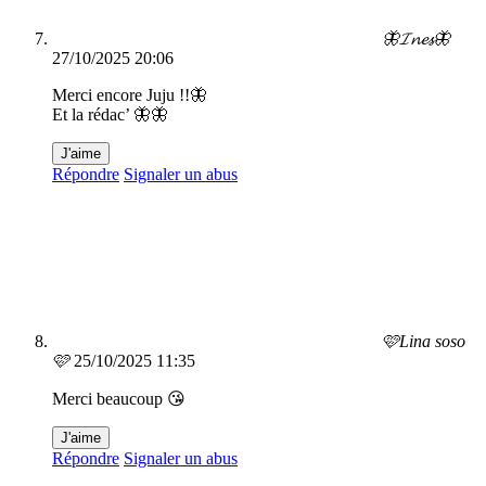
🦋𝓘𝓷𝓮𝓼🦋
27/10/2025 20:06
Merci encore Juju !!🦋
Et la rédac’ 🦋🦋
J'aime
Répondre
Signaler un abus
🩷Lina soso
🩷
25/10/2025 11:35
Merci beaucoup 😘
J'aime
Répondre
Signaler un abus