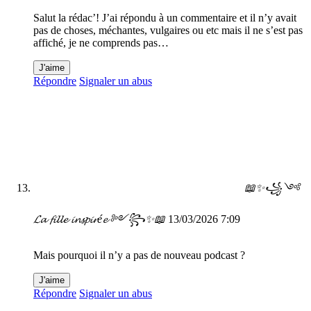
Salut la rédac’! J’ai répondu à un commentaire et il n’y avait
pas de choses, méchantes, vulgaires ou etc mais il ne s’est pas
affiché, je ne comprends pas…
J'aime
Répondre
Signaler un abus
📖✨꧁༺
𝓛𝓪 𝓯𝓲𝓵𝓵𝓮 𝓲𝓷𝓼𝓹𝓲𝓻é𝓮 ༻꧂✨📖
13/03/2026 7:09
Mais pourquoi il n’y a pas de nouveau podcast ?
J'aime
Répondre
Signaler un abus