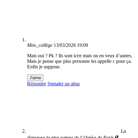
Miss_collège
13/03/2026 19:09
Mais oui ? Pk ? Ils sont icrrr mais on en veux d’autres.
Mais je pense que plus personne les appelle c pour ça.
Enfin je suppose.
J'aime
Répondre
Signaler un abus
La
danseuse la plus sympa de l' Opéra de Paris🩰