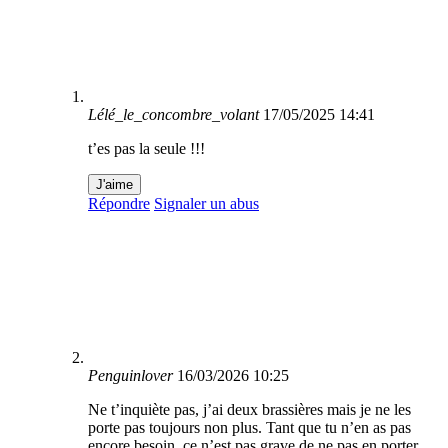
Lélé_le_concombre_volant
17/05/2025 14:41
t’es pas la seule !!!
J'aime
Répondre
Signaler un abus
Penguinlover
16/03/2026 10:25
Ne t’inquiète pas, j’ai deux brassières mais je ne les
porte pas toujours non plus. Tant que tu n’en as pas
encore besoin, ce n’est pas grave de ne pas en porter