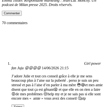
Emma Tissier. Responsable marketing : Jean-Luc Monchy. Un
podcast de Milan presse 2025. Droits réservés.
Commenter
70 commentaires
Girl power
fan Juju 😜😜😜😜
14/06/2026 21:15
J’adore Julie et tout ces conseil grâce à elle je me sens
beaucoup plus à l’aise sur la puberté . perso je suis un peu
stressé et pas à l’aise d’en parler à ma mère 😳😅et mes amie
disent que tout ça est gênant😫 et que elle en on rien a faire
😡de mes problèmes 😒help my et je ne sais pas si elle sont
encore mes « amie » vous avez des conseil 🤔stp
J'aime