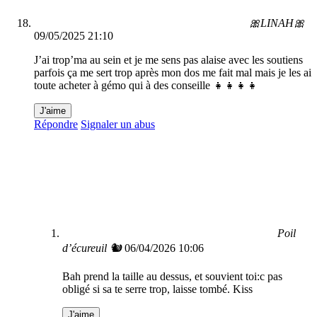
🎀LINAH🎀
09/05/2025 21:10
J’ai trop’ma au sein et je me sens pas alaise avec les soutiens
parfois ça me sert trop après mon dos me fait mal mais je les ai
toute acheter à gémo qui à des conseille 👧👧👧👧
J'aime
Répondre
Signaler un abus
Poil
d’écureuil 🐿
06/04/2026 10:06
Bah prend la taille au dessus, et souvient toi:c pas
obligé si sa te serre trop, laisse tombé. Kiss
J'aime