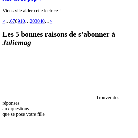
Viens vite aider cette lectrice !
<
…
6
7
8
9
10
…
20
30
40
…
>
Les 5 bonnes raisons de s’abonner à
Juliemag
Trouver des
réponses
aux questions
que se pose votre fille