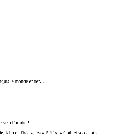
quis le monde entier…
rvé à l’amitié !
lie, Kim et Théa », les « PFF », « Cath et son chat »…