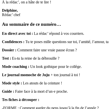
À la rédac’, on a hâte de te lire !
Delphine
,
Rédac’ chef
Au sommaire de ce numéro…
En direct avec toi :
La rédac’ répond à vos courriers.
Confidences :
Tu te poses mille questions sur toi, l’amitié, l’amour, ta
Dossier :
Comment faire une vraie pause écran ?
Test :
Es-tu la reine de la débrouille ?
Mode coaching :
Un look gothique pour le collège.
Le journal momoche de Juju
+ ton journal à toi !
Mode style :
Les atouts de la ceinture !
Guide :
Faire face à la mort d’un·e proche.
Tes fiches à découper :
-FORME : Comment garder du peps jusqu’à la fin de l’année ?