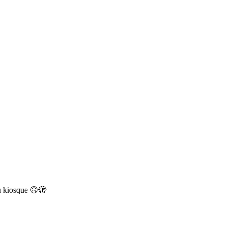
au kiosque 🙃🫣