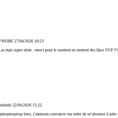
RPHOBE
27/04/2026 18:23
,ai etais super triste . merci pour le soutient en mettent des likes SVP !!!
indaide
22/04/2026 15:22
roptroptroptrop bien, j’aimerais convaicre ma mère de m’abonner à julie m