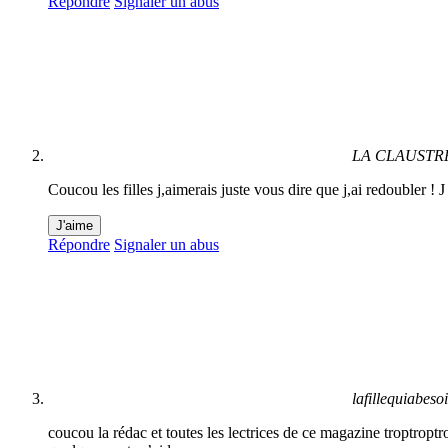
Répondre
Signaler un abus
LA CLAUST
Coucou les filles j,aimerais juste vous dire que j,ai redoubler ! J 
J'aime
Répondre
Signaler un abus
lafillequiabeso
coucou la rédac et toutes les lectrices de ce magazine troptropt