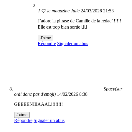
J’🩷 le magazine Julie
24/03/2026 21:53
J’adore la phrase de Camille de la rédac’ !!!!!
Elle est trop bien sortie 👍🏻
J'aime
Répondre
Signaler un abus
Spacy(sur
ordi donc pas d'emoji)
14/02/2026 8:38
GEEEENIIIAAAL!!!!!!!!
J'aime
Répondre
Signaler un abus