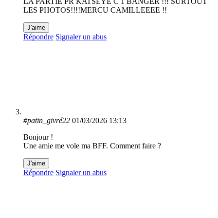
LA PARTIE PR KATSEYE C 1 BANGER !!! SURTOUT
LES PHOTOS!!!!MERCU CAMILLEEEE !!
J'aime
Répondre
Signaler un abus
#patin_givré22
01/03/2026 13:13
Bonjour !
Une amie me vole ma BFF. Comment faire ?
J'aime
Répondre
Signaler un abus