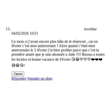
loveblue
04/02/2026 10:51
Ce mois ci j’avais encore plus hâte de le réservoir , car en
février c’est mon anniversaire ! Alors quand c’était mon
anniversaire le 2 février j’ai bien profiter parce que c’est la
première année que je suis abonnée a Julie !!!! Bisous a toutes
les lectrice et bonne vacance de Février 😘😁💛💛💛❤️❤️❤️
😅😁😘!
J'aime
Répondre
Signaler un abus