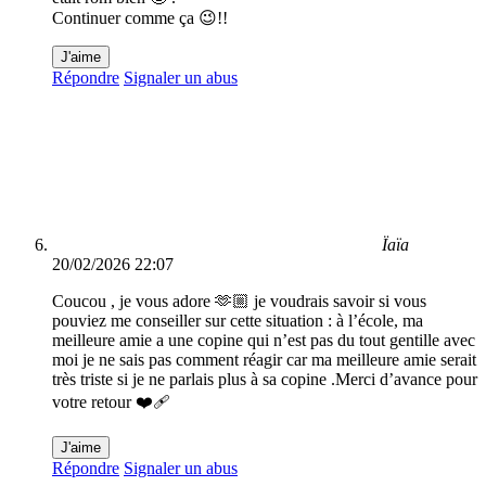
Continuer comme ça 😉!!
J'aime
Répondre
Signaler un abus
Ïaïa
20/02/2026 22:07
Coucou , je vous adore 🫶🏼 je voudrais savoir si vous
pouviez me conseiller sur cette situation : à l’école, ma
meilleure amie a une copine qui n’est pas du tout gentille avec
moi je ne sais pas comment réagir car ma meilleure amie serait
très triste si je ne parlais plus à sa copine .Merci d’avance pour
votre retour ❤️‍🩹
J'aime
Répondre
Signaler un abus