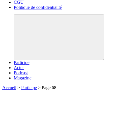
CGU
Politique de confidentialité
Participe
Actus
Podcast
Magazine
Accueil
>
Participe
>
Page 68