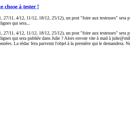
hose à tester !
7/11, 4/12, 11/12, 18/12, 25/12), un post "foire aux testeuses" sera pu
lignes qui sera...
7/11, 4/12, 11/12, 18/12, 25/12), un post "foire aux testeuses" sera pu
lignes qui sera publiée dans Julie ? Alors envoie vite à mail à julie@mila
données. La rédac fera parvenir l'objet à la première qui le demandera. N