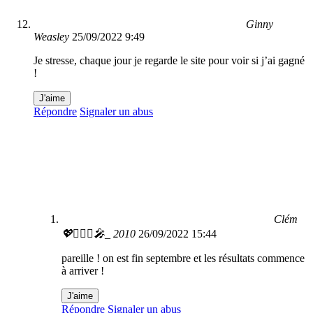
Ginny
Weasley
25/09/2022 9:49
Je stresse, chaque jour je regarde le site pour voir si j’ai gagné
!
J'aime
Répondre
Signaler un abus
Clém
💖🤸🏽‍♂️🎤_ 2010
26/09/2022 15:44
pareille ! on est fin septembre et les résultats commence
à arriver !
J'aime
Répondre
Signaler un abus