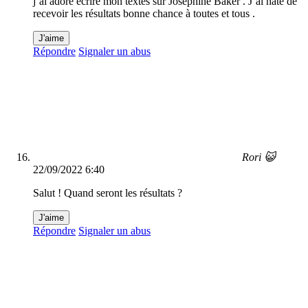
j’ai adoré écrire mon textes sur Joséphine Baker . J’ai hâte de
recevoir les résultats bonne chance à toutes et tous .
J'aime
Répondre
Signaler un abus
Rori 😺
22/09/2022 6:40
Salut ! Quand seront les résultats ?
J'aime
Répondre
Signaler un abus