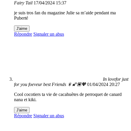
Fairy Tail
17/04/2024 15:37
je suis tros fan du magazine Julie sa m’aide pendant ma
Puberté
J'aime
Répondre
Signaler un abus
In lovefor just
for you foeveur best Friends 🎇🌠💟💖
01/04/2024 20:27
Cool cocotiers ta vie de cacahuètes de perroquet de canard
nana et kiki.
J'aime
Répondre
Signaler un abus