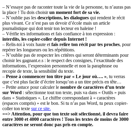
– N’essaye pas de raconter toute la vie de la personne, tu n’auras pas
la place ! Tu dois choisir
un moment fort de sa vie.
– N’oublie pas les
descriptions, les dialogues
qui rendent le récit
plus vivant. Ce n’est pas un devoir d’école mais un article
journalistique qui doit tenir ton lecteur en haleine !
– Vérifie tes informations et fais confiance à ton expression :
interdits, les copier-coller depuis Internet !
– Relis-toi à voix haute et
fais relire ton récit par tes proches
, pour
repérer les longueurs ou les répétitions.
– N’oublie pas de respecter les critères qui seront déterminants pour
choisir les gagnant.e.s : le respect des consignes, l’exactitude des
informations, l’expression personnelle et non la paraphrase ou
recopie de texte, la sensibilité du texte.
–
Pense à commencer ton titre par « Le jour où…. »
, tu verras
que c’est plus facile d’écrire lorsqu’on a un titre précis en tête…
– Petite astuce pour calculer le
nombre de caractères d’un texte
sur Word
: sélectionne tout ton texte, puis va dans « Outils » puis
dans « Statistiques ». Le chiffre correspondant à « caractères
(espaces compris) » est le bon. Si tu n’as pas Word, tu peux copier-
coller ton texte
sur ce site.
==> Attention, pour que ton texte soit sélectionné, il devra faire
entre 3000 et 4000 caractères ! Tous les textes de moins de 3000
caractères ne seront donc pas pris en compte.