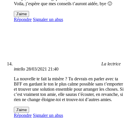
Voila, j’espère que mes conseils t’auront aidée, bye 🙂
J'aime
Répondre
Signaler un abus
La lectrice
intello
28/03/2021 21:40
La nouvelle te fait la misère ? Tu devrais en parler avec ta
BFF en gardant le ton le plus calme possible sans t’emporter
et trouver une solution ensemble pour arranger les choses. Si
c’est vraiment ton amie, elle sauras t’écouter, en revanche, si
rien ne change éloigne-toi et trouve-toi d’autres amies.
J'aime
Répondre
Signaler un abus