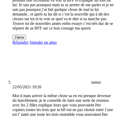
pendant une récréation va voir ta BFF et explique lui tout dit
lui: Je sais pas pourquoi mais tu as arreter de me parler et je ne
sais pas pourquoi j’ai fait quelque chose de mal tu lui
demande.. et après tu lui dit si c’est la nouvelle qui à dit des
choses sur toi et tu vois se quel va te dire si sa marche pas.
Trouve toi de nouvelles amies enfin essaye c’est très dur de se
séparer de sa BFF sur ce bon courage ma queen
J'aime
Répondre
Signaler un abus
nanas
22/05/2021 19:26
Moi il mais arriver la même chose sa en est presque devenue
du harcèlement ,je te conseille de faire une sorte de reunion
avec les 2 filles explique leurs que vous pouvaient être
copines toutes les trois que ta bff eut ne pas choisir entre l’une
est l’ autre que toute les trois ensemble vous pouvaient être