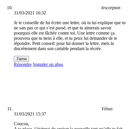
lescorpion
31/03/2021 16:32
Je te conseille de lui écrire une lettre, où tu lui explique que tu
ne sais pas ce qui s’est passé, et que tu aimerais savoir
pourquoi elle est fâchée contre toi. Une lettre comme ça
prouvera que tu tiens à elle, et tu peux lui demander de te
répondre. Petit conseil: pour lui donner la lettre, mets la
discrètement dans son cartable pendant la récrée.
J'aime
Répondre
Signaler un abus
Vénus
31/03/2021 15:37
Coucou,
A ta place, j’éviterai de croiser la nouvelle tant qu’elle te fait