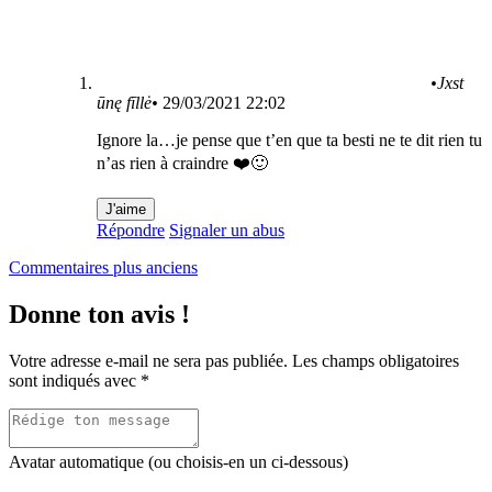
•Jxst
ūnę fīllė•
29/03/2021 22:02
Ignore la…je pense que t’en que ta besti ne te dit rien tu
n’as rien à craindre ❤️🙂
J'aime
Répondre
Signaler un abus
Navigation
Commentaires plus anciens
dans
Donne ton avis !
les
commentaires
Votre adresse e-mail ne sera pas publiée.
Les champs obligatoires
sont indiqués avec
*
Avatar automatique (ou choisis-en un ci-dessous)