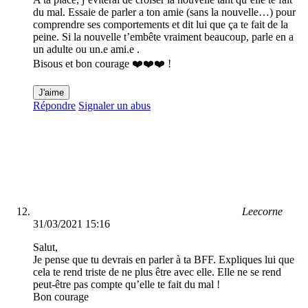
du mal. Essaie de parler a ton amie (sans la nouvelle…) pour
comprendre ses comportements et dit lui que ça te fait de la
peine. Si la nouvelle t’embête vraiment beaucoup, parle en a
un adulte ou un.e ami.e .
Bisous et bon courage ❤️❤️❤️ !
J'aime
Répondre
Signaler un abus
Leecorne
31/03/2021 15:16
Salut,
Je pense que tu devrais en parler à ta BFF. Expliques lui que
cela te rend triste de ne plus être avec elle. Elle ne se rend
peut-être pas compte qu’elle te fait du mal !
Bon courage