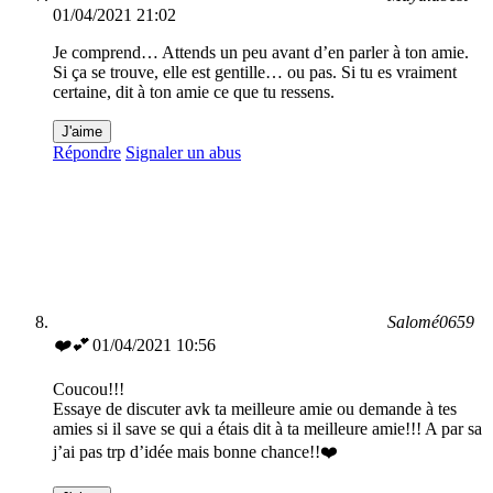
01/04/2021 21:02
Je comprend… Attends un peu avant d’en parler à ton amie.
Si ça se trouve, elle est gentille… ou pas. Si tu es vraiment
certaine, dit à ton amie ce que tu ressens.
J'aime
Répondre
Signaler un abus
Salomé0659
❤️💕
01/04/2021 10:56
Coucou!!!
Essaye de discuter avk ta meilleure amie ou demande à tes
amies si il save se qui a étais dit à ta meilleure amie!!! A par sa
j’ai pas trp d’idée mais bonne chance!!❤️