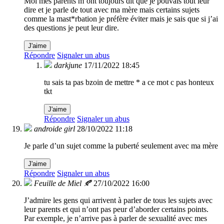
Moi mes parents m’ont toujours dit que je pouvais tout leur
dire et je parle de tout avec ma mère mais certains sujets
comme la mast*rbation je préfère éviter mais je sais que si j’ai
des questions je peut leur dire.
J'aime
Répondre
Signaler un abus
darkjune
17/11/2022 18:45
tu sais ta pas bzoin de mettre * a ce mot c pas honteux
tkt
J'aime
Répondre
Signaler un abus
androide girl
28/10/2022 11:18
Je parle d’un sujet comme la puberté seulement avec ma mère
J'aime
Répondre
Signaler un abus
Feuille de Miel 🍂
27/10/2022 16:00
J’admire les gens qui arrivent à parler de tous les sujets avec
leur parents et qui n’ont pas peur d’aborder certains points.
Par exemple, je n’arrive pas à parler de sexualité avec mes