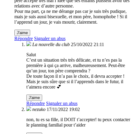
père accepte très mal l’idée que ses enfants puissent avoir des
relations avec d’autre personne.
Pour ma part, ça ne me dérange pas car je suis très pudique,
mais je suis aussi bisexuelle, et mon père, homophobe ! Si il
l’apprend un jour, je vais mourir, clairement.
J'aime
Répondre
Signaler un abus
La nouvelle du club
25/10/2022 21:11
Salut
C’est un situation très très délicate, et tu n’es pas la
première à qui ça arrive, malheureusement. Peut-être
qu’un jour, ton père comprendra ?
De toute façon il n’a pas le choix, il devra accepter !
Mais je suis sûre que si il l’apprends dans le futur, il
t’aimera encore 💕
J'aime
Répondre
Signaler un abus
nezuko
17/11/2022 19:02
non, tu es sa fille, il DOIT t’accepter! tu peux contacter
le planning familial pour t’aider