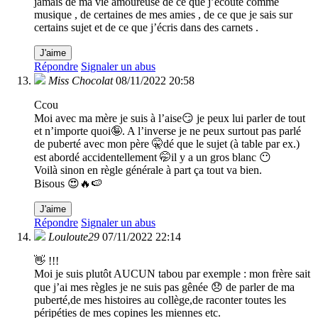
jamais de ma vie amoureuse de ce que j’écoute comme
musique , de certaines de mes amies , de ce que je sais sur
certains sujet et de ce que j’écris dans des carnets .
J'aime
Répondre
Signaler un abus
Miss Chocolat
08/11/2022 20:58
Ccou
Moi avec ma mère je suis à l’aise😏 je peux lui parler de tout
et n’importe quoi🤪. A l’inverse je ne peux surtout pas parlé
de puberté avec mon père 🤫dé que le sujet (à table par ex.)
est abordé accidentellement 🤭il y a un gros blanc 😶
Voilà sinon en règle générale à part ça tout va bien.
Bisous 😍🔥🍉
J'aime
Répondre
Signaler un abus
Louloute29
07/11/2022 22:14
👋 !!!
Moi je suis plutôt AUCUN tabou par exemple : mon frère sait
que j’ai mes règles je ne suis pas gênée 😞 de parler de ma
puberté,de mes histoires au collège,de raconter toutes les
péripéties de mes copines les miennes etc.