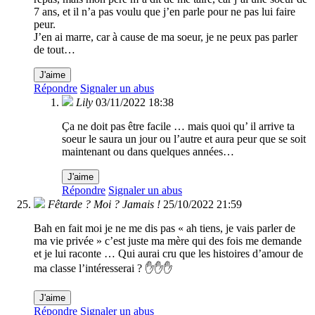
7 ans, et il n’a pas voulu que j’en parle pour ne pas lui faire
peur.
J’en ai marre, car à cause de ma soeur, je ne peux pas parler
de tout…
J'aime
Répondre
Signaler un abus
Lily
03/11/2022 18:38
Ça ne doit pas être facile … mais quoi qu’ il arrive ta
soeur le saura un jour ou l’autre et aura peur que se soit
maintenant ou dans quelques années…
J'aime
Répondre
Signaler un abus
Fêtarde ? Moi ? Jamais !
25/10/2022 21:59
Bah en fait moi je ne me dis pas « ah tiens, je vais parler de
ma vie privée » c’est juste ma mère qui des fois me demande
et je lui raconte … Qui aurai cru que les histoires d’amour de
ma classe l’intéresserai ? ✋✋✋
J'aime
Répondre
Signaler un abus