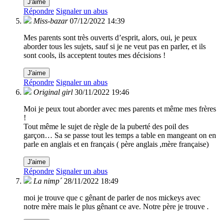
J'aime
Répondre
Signaler un abus
Miss-bazar
07/12/2022 14:39
Mes parents sont très ouverts d’esprit, alors, oui, je peux
aborder tous les sujets, sauf si je ne veut pas en parler, et ils
sont cools, ils acceptent toutes mes décisions !
J'aime
Répondre
Signaler un abus
Original girl
30/11/2022 19:46
Moi je peux tout aborder avec mes parents et même mes frères
!
Tout même le sujet de règle de la puberté des poil des
garçon… Sa se passe tout les temps a table en mangeant on en
parle en anglais et en français ( père anglais ,mère française)
J'aime
Répondre
Signaler un abus
La nimp´
28/11/2022 18:49
moi je trouve que c gênant de parler de nos mickeys avec
notre mère mais le plus gênant ce ave. Notre père je trouve .