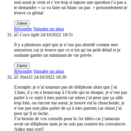
moi aussi je crois et c’est trop si tupose une question t’a pas a
te demander « ca va faire un blanc ou pas » personelement je
trouve ca génial
J'aime
Répondre
Signaler un abus
Coco light
24/10/2022 18:51
Il y a plusieurs sujet que je n’ose pas abordé comme mes
amoureux car je trouve que ce n’est qu’un petit détail et je
souhaite garder un minimum de vie privée.
J'aime
Répondre
Signaler un abus
Nini33
24/10/2022 18:30
Exemple: je n’ai toujours pas de téléphone alors que j’ai
13ans, il y en a beaucoup à l’école qui se moque, je n’ose pas
parler à ce sujet à mes parent car sinon j’ai peur que ça aille
trop loin, ou encore ma soeur, je trouve est la chouchoute, je
n’ose pas non plus parler de ça à mes parents car sinon j’ai
peur qu’il se fache.
J’ai besoin de vos conseils pour la 1er idées car j’aimerais
avoir un téléphone mais je ne sais pas coment les convaincre.
Aidez moi svp!!