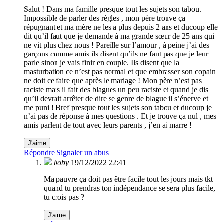
Salut ! Dans ma famille presque tout les sujets son tabou.
Impossible de parler des règles , mon père trouve ça
répugnant et ma mère ne les a plus depuis 2 ans et ducoup elle
dit qu’il faut que je demande à ma grande sœur de 25 ans qui
ne vit plus chez nous ! Pareille sur l’amour , à peine j’ai des
garçons comme amis ils disent qu’ils ne faut pas que je leur
parle sinon je vais finir en couple. Ils disent que la
masturbation ce n’est pas normal et que embrasser son copain
ne doit ce faire que après le mariage ! Mon père n’est pas
raciste mais il fait des blagues un peu raciste et quand je dis
qu’il devrait arrêter de dire se genre de blague il s’énerve et
me puni ! Bref presque tout les sujets son tabou et ducoup je
n’ai pas de réponse à mes questions . Et je trouve ça nul , mes
amis parlent de tout avec leurs parents , j’en ai marre !
J'aime
Répondre
Signaler un abus
boby
19/12/2022 22:41
Ma pauvre ça doit pas être facile tout les jours mais tkt
quand tu prendras ton indépendance se sera plus facile,
tu crois pas ?
J'aime