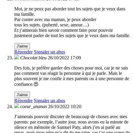
Moi, je ne peux pas aborder tout les sujets que je veux dans
ma famille.
Par contre avec ma maman, je peux aborder
tous les sujets. (puberté, sexe, amour…)
Et j’aimerais bien savoir comment faire pour pouvoir
justement parler de tout les sujets que je veux dans ma famille.
J'aime
Répondre
Signaler un abus
Chocolat bleu
26/10/2022 17:09
Des fois, je préfère garder des choses pour moi, car je ne sais
pas comment vas réagir la personne à qui je parle. Mais le
plus souvent je me confie à mes parents ou à une personne de
confiance.😍
J'aime
Répondre
Signaler un abus
coeur_ananas
26/10/2022 10:20
J’aimerais pouvoir discuter de beaucoup de choses avec mes
parents: par exemple, l’autre jour, nous avons eu la minute de
silence en mémoire de Samuel Paty, alors j’en ai parlé au
repas, mais mon père m’a dit de me taire, car j’ai une soeur de