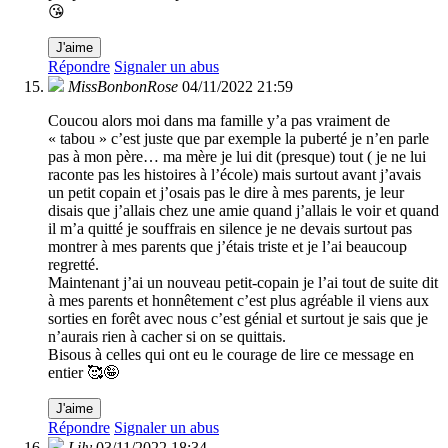
😘
J'aime
Répondre
Signaler un abus
MissBonbonRose
04/11/2022 21:59
Coucou alors moi dans ma famille y’a pas vraiment de
« tabou » c’est juste que par exemple la puberté je n’en parle
pas à mon père… ma mère je lui dit (presque) tout ( je ne lui
raconte pas les histoires à l’école) mais surtout avant j’avais
un petit copain et j’osais pas le dire à mes parents, je leur
disais que j’allais chez une amie quand j’allais le voir et quand
il m’a quitté je souffrais en silence je ne devais surtout pas
montrer à mes parents que j’étais triste et je l’ai beaucoup
regretté.
Maintenant j’ai un nouveau petit-copain je l’ai tout de suite dit
à mes parents et honnêtement c’est plus agréable il viens aux
sorties en forêt avec nous c’est génial et surtout je sais que je
n’aurais rien à cacher si on se quittais.
Bisous à celles qui ont eu le courage de lire ce message en
entier 🥰🤪
J'aime
Répondre
Signaler un abus
Lily
03/11/2022 18:34