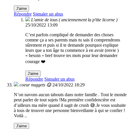
J'aime
Répondre
Signaler un abus
L'amie de tous ( anciennement la p'tite licorne )
25/10/2022 13:09
C’est parfois compliqué de demander des choses
comme ça a ses parents mais tu sais il comprendrons
sûrement et puis si il te demande pourquoi explique
leurs que a ton âge tu commence à en avoir (envie )
« besoin » bref trouve tes mots pour leur demander
courage ❤️
J'aime
Répondre
Signaler un abus
coeur nuggets 😋
24/10/2022 18:29
N’on navons aucun tabouts dans notre famille . Tout le monde
peut parler de tout sujets !Ma première confidencière est
d’ailleurs ma mère quand il sagit de crush 😅.Je vous souhaite
à tous de trouver une personne bienveillante à qui se confier !
Voilà ..
J'aime