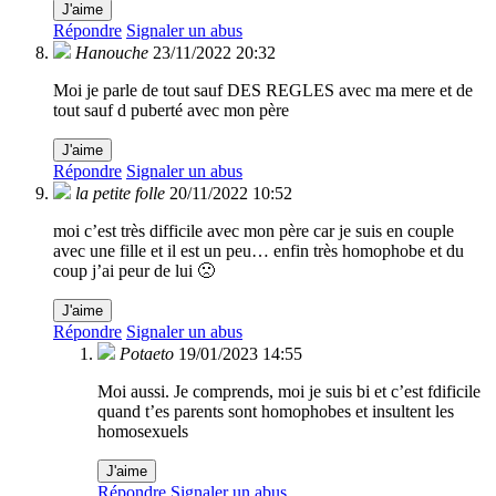
J'aime
Répondre
Signaler un abus
Hanouche
23/11/2022 20:32
Moi je parle de tout sauf DES REGLES avec ma mere et de
tout sauf d puberté avec mon père
J'aime
Répondre
Signaler un abus
la petite folle
20/11/2022 10:52
moi c’est très difficile avec mon père car je suis en couple
avec une fille et il est un peu… enfin très homophobe et du
coup j’ai peur de lui 🙁
J'aime
Répondre
Signaler un abus
Potaeto
19/01/2023 14:55
Moi aussi. Je comprends, moi je suis bi et c’est fdificile
quand t’es parents sont homophobes et insultent les
homosexuels
J'aime
Répondre
Signaler un abus