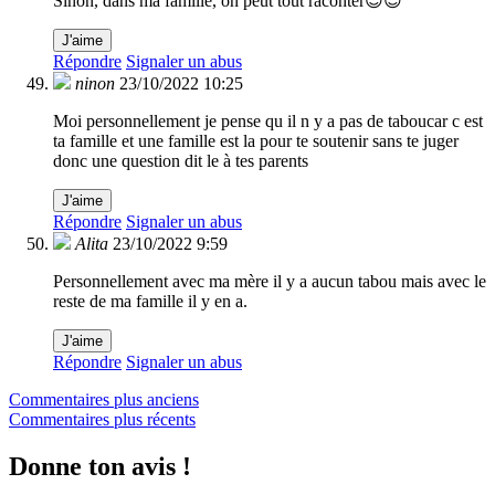
Sinon, dans ma famille, on peut tout raconter😎😎
J'aime
Répondre
Signaler un abus
ninon
23/10/2022 10:25
Moi personnellement je pense qu il n y a pas de taboucar c est
ta famille et une famille est la pour te soutenir sans te juger
donc une question dit le à tes parents
J'aime
Répondre
Signaler un abus
Alita
23/10/2022 9:59
Personnellement avec ma mère il y a aucun tabou mais avec le
reste de ma famille il y en a.
J'aime
Répondre
Signaler un abus
Navigation
Commentaires plus anciens
Commentaires plus récents
dans
les
Donne ton avis !
commentaires