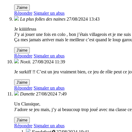
J'aime
Répondre
Signaler un abus
La plus folles des naines
27/08/2024 13:43
Je kiiiiifesss
J’y ai jouer une fois en colo , bon j’étais villageois et je me s
Ça mes jamais arriver mais le meilleur c’est quand le loup garou c
J'aime
Répondre
Signaler un abus
Noxii.
27/08/2024 11:39
Je surkiff !! C’est un jeu vraiment bien, ce jeu de rôle peut ce j
J'aime
Répondre
Signaler un abus
Danette
27/08/2024 7:49
Un Classique,
J’adore se jeu mais, j’y ai beaucoup trop joué avec ma classe 
J'aime
Répondre
Signaler un abus
Fandefoot⚽️
27/08/2024 19:41