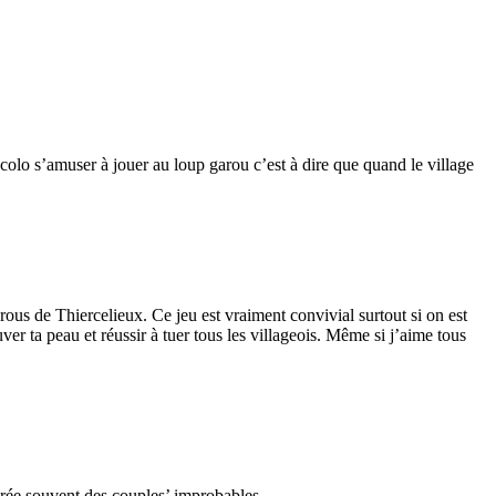
colo s’amuser à jouer au loup garou c’est à dire que quand le village
Garous de Thiercelieux. Ce jeu est vraiment convivial surtout si on est
ver ta peau et réussir à tuer tous les villageois. Même si j’aime tous
l crée souvent des couples’ improbables…