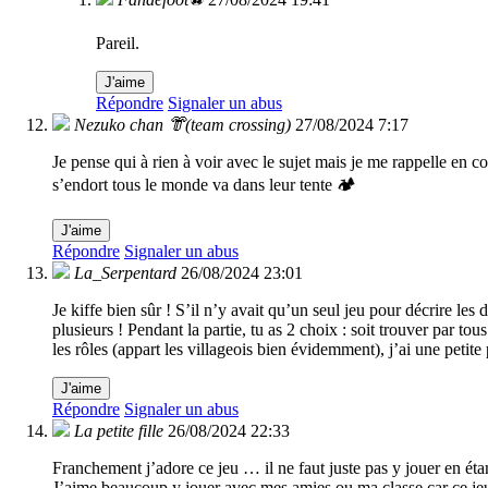
Pareil.
J'aime
Répondre
Signaler un abus
Nezuko chan 👘(team crossing)
27/08/2024 7:17
Je pense qui à rien à voir avec le sujet mais je me rappelle en 
s’endort tous le monde va dans leur tente 🏕
J'aime
Répondre
Signaler un abus
La_Serpentard
26/08/2024 23:01
Je kiffe bien sûr ! S’il n’y avait qu’un seul jeu pour décrire les
plusieurs ! Pendant la partie, tu as 2 choix : soit trouver par t
les rôles (appart les villageois bien évidemment), j’ai une petit
J'aime
Répondre
Signaler un abus
La petite fille
26/08/2024 22:33
Franchement j’adore ce jeu … il ne faut juste pas y jouer en éta
J’aime beaucoup y jouer avec mes amies ou ma classe car ce jeu 