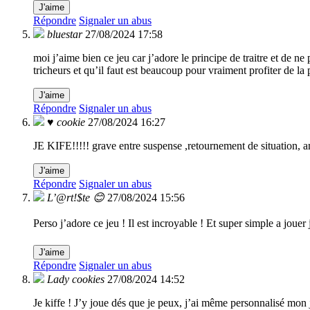
J'aime
Répondre
Signaler un abus
bluestar
27/08/2024 17:58
moi j’aime bien ce jeu car j’adore le principe de traitre et de ne
tricheurs et qu’il faut est beaucoup pour vraiment profiter de la 
J'aime
Répondre
Signaler un abus
♥️ cookie
27/08/2024 16:27
JE KIFE!!!!! grave entre suspense ,retournement de situation, ami
J'aime
Répondre
Signaler un abus
L’@rt!$te 😊
27/08/2024 15:56
Perso j’adore ce jeu ! Il est incroyable ! Et super simple a jouer
J'aime
Répondre
Signaler un abus
Lady cookies
27/08/2024 14:52
Je kiffe ! J’y joue dés que je peux, j’ai même personnalisé mon 