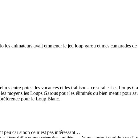
colo les animateurs avait emmener le jeu loup garou et mes camarades de 
 délires entre potes, les vacances et les trahisons, ce serait : Les Loups 
ous les moyens les Loups Garous pour les éliminés ou bien mentir pour sau
e préférence pour le Loup Blanc.
nt peu car sinon ce n’est pas intéressant…
est très drôle et peu créer des amitiés … j’aime surtout cupidon car i