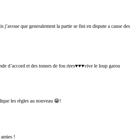
mais j’avoue que generalement la partie se fini en dispute a cause des
nde d’accord et des tonnes de fou rires♥️♥️♥️vive le loup garou
xplique les règles au nouveau 😁!
 amies !