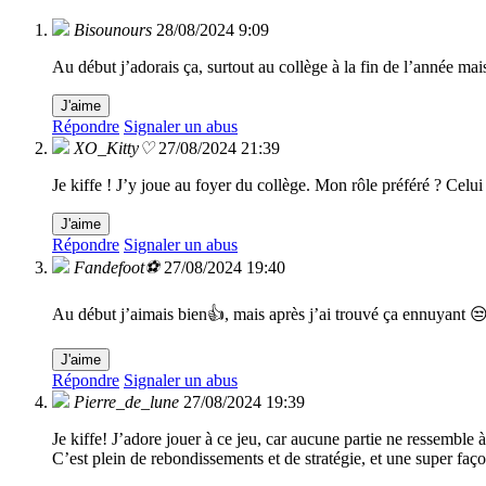
Bisounours
28/08/2024 9:09
Au début j’adorais ça, surtout au collège à la fin de l’année mais 
J'aime
Répondre
Signaler un abus
XO_Kitty♡
27/08/2024 21:39
Je kiffe ! J’y joue au foyer du collège. Mon rôle préféré ? Cel
J'aime
Répondre
Signaler un abus
Fandefoot⚽️
27/08/2024 19:40
Au début j’aimais bien👍, mais après j’ai trouvé ça ennuyant 😒
J'aime
Répondre
Signaler un abus
Pierre_de_lune
27/08/2024 19:39
Je kiffe! J’adore jouer à ce jeu, car aucune partie ne ressemble à
C’est plein de rebondissements et de stratégie, et une super fa