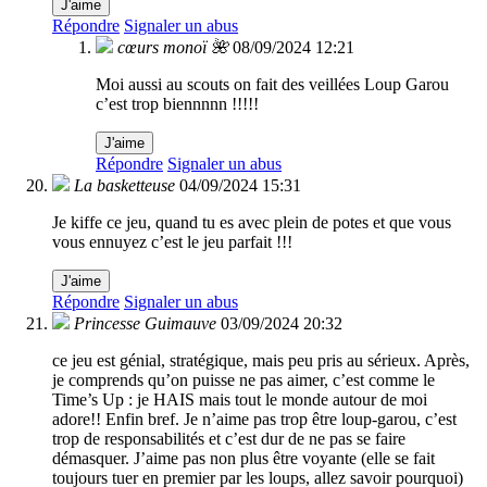
J'aime
Répondre
Signaler un abus
cœurs monoï 🌺
08/09/2024 12:21
Moi aussi au scouts on fait des veillées Loup Garou
c’est trop biennnnn !!!!!
J'aime
Répondre
Signaler un abus
La basketteuse
04/09/2024 15:31
Je kiffe ce jeu, quand tu es avec plein de potes et que vous
vous ennuyez c’est le jeu parfait !!!
J'aime
Répondre
Signaler un abus
Princesse Guimauve
03/09/2024 20:32
ce jeu est génial, stratégique, mais peu pris au sérieux. Après,
je comprends qu’on puisse ne pas aimer, c’est comme le
Time’s Up : je HAIS mais tout le monde autour de moi
adore!! Enfin bref. Je n’aime pas trop être loup-garou, c’est
trop de responsabilités et c’est dur de ne pas se faire
démasquer. J’aime pas non plus être voyante (elle se fait
toujours tuer en premier par les loups, allez savoir pourquoi)