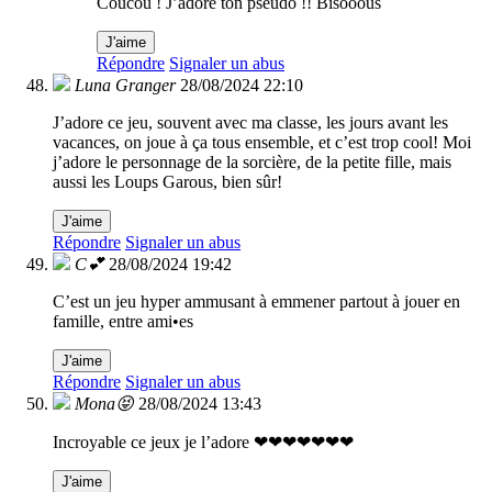
Coucou ! J’adore ton pseudo !! Bisooous
J'aime
Répondre
Signaler un abus
Luna Granger
28/08/2024 22:10
J’adore ce jeu, souvent avec ma classe, les jours avant les
vacances, on joue à ça tous ensemble, et c’est trop cool! Moi
j’adore le personnage de la sorcière, de la petite fille, mais
aussi les Loups Garous, bien sûr!
J'aime
Répondre
Signaler un abus
C💕
28/08/2024 19:42
C’est un jeu hyper ammusant à emmener partout à jouer en
famille, entre ami•es
J'aime
Répondre
Signaler un abus
Mona😝
28/08/2024 13:43
Incroyable ce jeux je l’adore ❤❤❤❤❤❤❤
J'aime