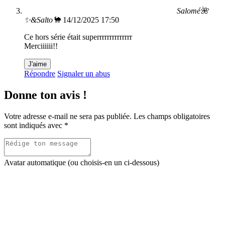
Salomé🌺
✨️&Salto🐪
14/12/2025 17:50
Ce hors série était superrrrrrrrrrrrrr
Merciiiiii!!
J'aime
Répondre
Signaler un abus
Donne ton avis !
Votre adresse e-mail ne sera pas publiée.
Les champs obligatoires
sont indiqués avec
*
Avatar automatique (ou choisis-en un ci-dessous)