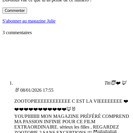
Commenter
S'abonner au magazine Julie
3 commentaires
Titi😇❤️ 🦊
🐰
08/01/2026 17:55
ZOOTOPIEEEEEEEEEEEE C EST LA VIEEEEEEEE ❤️
❤️❤️❤️❤️❤️❤️❤️❤️❤️❤️❤️🦊🐰
YOUPIIIIIIII MON MAGAZINE PRÉFÉRÉ COMPREND
MA PASSION INFINIE POUR CE FILM
EXTRAORDINAIRE. sérieux les filles , REGARDEZ
ZOOTOPIE 2 SANS EXCEPTIONS !!! 😈🤣🤣🤣🤣