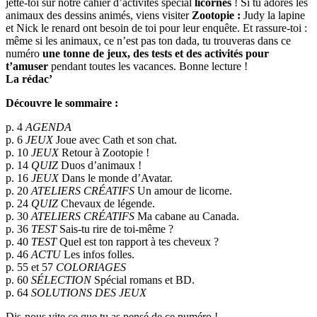
jette-toi sur notre cahier d’activités spécial
licornes
! Si tu adores les
animaux des dessins animés, viens visiter
Zootopie :
Judy la lapine
et Nick le renard ont besoin de toi pour leur enquête. Et rassure-toi :
même si les animaux, ce n’est pas ton dada, tu trouveras dans ce
numéro
une tonne de jeux, des tests et des activités pour
t’amuser
pendant toutes les vacances. Bonne lecture !
La rédac’
Découvre le sommaire :
p. 4
AGENDA
p. 6
JEUX
Joue avec Cath et son chat.
p. 10
JEUX
Retour à Zootopie !
p. 14
QUIZ
Duos d’animaux !
p. 16
JEUX
Dans le monde d’Avatar.
p. 20
ATELIERS CRÉATIFS
Un amour de licorne.
p. 24
QUIZ
Chevaux de légende.
p. 30
ATELIERS CRÉATIFS
Ma cabane au Canada.
p. 36
TEST
Sais-tu rire de toi-même ?
p. 40
TEST
Quel est ton rapport à tes cheveux ?
p. 46
ACTU
Les infos folles.
p. 55 et 57
COLORIAGES
p. 60
SÉLECTION
Spécial romans et BD.
p. 64
SOLUTIONS DES JEUX
Dis-nous vite ce que tu as pensé de ce numéro !