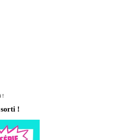
 !
sorti !