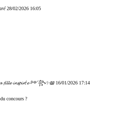
aré
28/02/2026 16:05
𝓵𝓵𝓮 𝓲𝓷𝓼𝓹𝓲𝓻é𝓮 ༻꧂✨📖
16/01/2026 17:14
 du concours ?