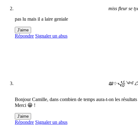
miss fleur se ty
pas lu mais il a laire geniale
J'aime
Répondre
Signaler un abus
📖✨꧁༺ 𝓛𝓪 𝓯𝓲
Bonjour Camille, dans combien de temps aura-t-on les résultats
Merci 😁 !
J'aime
Répondre
Signaler un abus