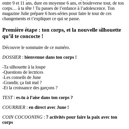
entre 9 et 11 ans, dure en moyenne 6 ans, et bouleverse tout, de ton
corps… à ta tête ! Tu passes de l’enfance à l’adolescence.
Ton
magazine Julie
prépar
e 6 hors-séries pour faire le tour de ces
changements et t’expliquer ce qui se passe.
Première étape : ton corps, et la nouvelle silhouette
qu’il te concocte !
Découvre le sommaire de ce numéro.
DOSSIER
:
b
ienvenue dans ton corps !
-Ta silhouette à la loupe
-Questions de lectrices
-Les conseils de June
-Grandir, ça fait mal ?
-Et la croissance des garçons ?
TEST
:
es-tu à l’aise dans ton corps ?
COURRIER
:
en direct avec June !
COIN COCOONING
:
7 activités pour faire la paix avec ton
corps