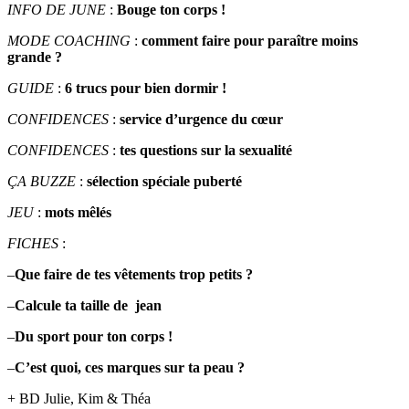
INFO DE JUNE
:
Bouge ton corps !
MODE COACHING
:
c
omment faire pour paraître moins
grande ?
GUIDE
:
6 trucs pour bien dormir !
CONFIDENCES
:
s
ervice d’urgence du cœur
CONFIDENCES
:
t
es questions sur la sexualité
ÇA BUZZE
:
s
élection spéciale puberté
JEU
:
mots mêlés
FICHES
:
–
Que faire de tes
vêtements
trop
petits
?
–
Calcule
ta taille
de
jean
–
Du
sport
pour ton
corps
!
–
C’est quoi, ces
marques
sur
ta peau
?
+
BD Julie, Kim & Théa