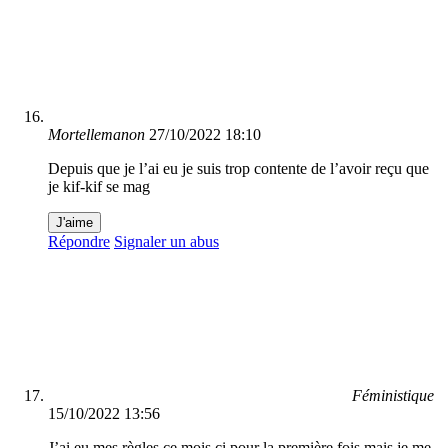
Mortellemanon
27/10/2022 18:10
Depuis que je l’ai eu je suis trop contente de l’avoir reçu que
je kif-kif se mag
J'aime
Répondre
Signaler un abus
Féministique
15/10/2022 13:56
J’ai eu mes règles ce mois çi pour la première fois mais je me