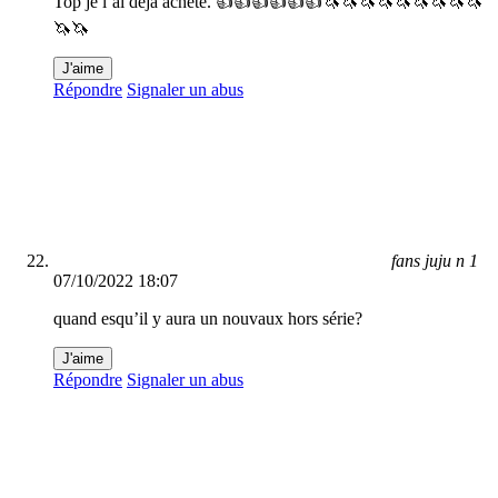
Top je l’ai déjà acheté. 👍👍👍👍👍👍🦄🦄🦄🦄🦄🦄🦄🦄🦄
🦄🦄
J'aime
Répondre
Signaler un abus
fans juju n 1
07/10/2022 18:07
quand esqu’il y aura un nouvaux hors série?
J'aime
Répondre
Signaler un abus