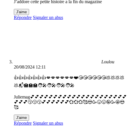
J’addore cette petite histoire a la fin du magazine
J'aime
Répondre
Signaler un abus
Loulou
20/08/2024 12:11
👍👍👍👍👍👍👍💋💋💋💋💋💋❤️😘😘😘😘😘😘💩💩💩💩
💩📬🏫🏫🏫🧑‍🎤🧑‍🎤🧑‍🎤🧑‍🎤
Juliemag💕💕💕💕💕💕💕💕💕💕💕💕💕💕💕💕💕💕💕💕💕
💕💕💕😚😚😚💕💕💕💕💕💕💞💞💞🥰😍🥳😝😜🤪🥳🤩😍
🥰
J'aime
Répondre
Signaler un abus