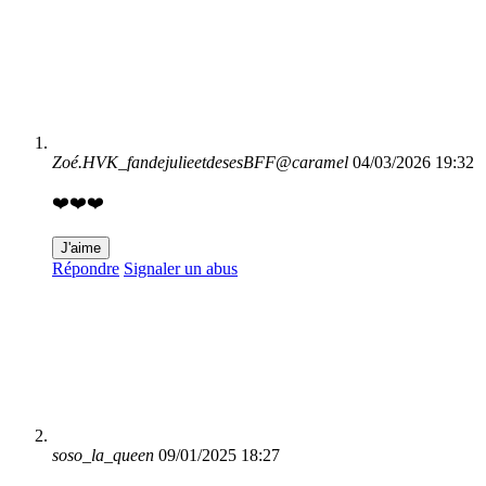
Zoé.HVK_fandejulieetdesesBFF@caramel
04/03/2026 19:32
❤️❤️❤️
J'aime
Répondre
Signaler un abus
soso_la_queen
09/01/2025 18:27