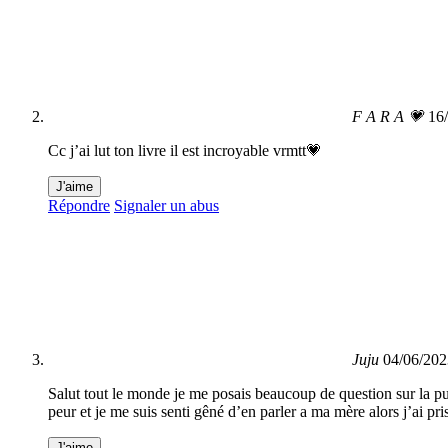
F A R A 💗
16
Cc j’ai lut ton livre il est incroyable vrmtt💗
J'aime
Répondre
Signaler un abus
Juju
04/06/202
Salut tout le monde je me posais beaucoup de question sur la pu
peur et je me suis senti gêné d’en parler a ma mère alors j’ai pri
J'aime