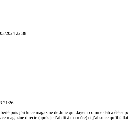
/03/2024 22:38
3 21:26
berté puis j’ai lu ce magazine de Julie qui dayeur comme dab a été super
s ce magazine directe (après je l’ai dit à ma mère) et j’ai su ce qu’il fal