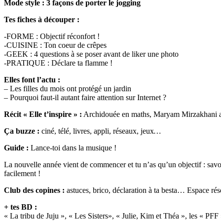
Mode style : 3 façons de porter le jogging
Tes fiches à découper :
-FORME : Objectif réconfort !
-CUISINE : Ton coeur de crêpes
-GEEK : 4 questions à se poser avant de liker une photo
-PRATIQUE : Déclare ta flamme !
Elles font l’actu :
– Les filles du mois ont protégé un jardin
– Pourquoi faut-il autant faire attention sur Internet ?
Récit « Elle t’inspire » :
Archidouée en maths, Maryam Mirzakhani a 
Ça buzze :
ciné, télé, livres, appli, réseaux, jeux
…
Guide :
Lance-toi dans la musique !
La nouvelle année vient de commencer et tu n’as qu’un objectif : savoi
facilement !
Club des copines :
astuces, brico, déclaration à ta besta… Espace rése
+ tes BD :
« La tribu de Juju », « Les Sisters», « Julie, Kim et Théa », les « PF