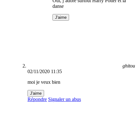
Oui, j’adore surtout Harry Potter et la
danse
J'aime
ghitou
02/11/2020 11:35
moi je veux bien
J'aime
Répondre
Signaler un abus