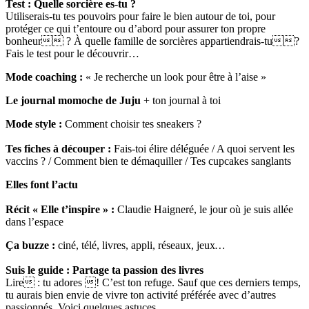
Test :
Quelle sorcière es-tu ?
Utiliserais-tu tes pouvoirs pour faire le bien autour de toi, pour
protéger ce qui t’entoure ou d’abord pour assurer ton propre
bonheur ? À quelle famille de sorcières appartiendrais-tu?
Fais le test pour le découvrir…
Mode coaching :
« Je recherche un look pour être à l’aise »
Le journal momoche de Juju
+ ton journal à toi
Mode style :
Comment choisir tes sneakers ?
Tes fiches à découper :
Fais-toi élire déléguée / A quoi servent les
vaccins ? / Comment bien te démaquiller / Tes cupcakes sanglants
Elles font l’actu
Récit « Elle t’inspire » :
Claudie Haigneré, le jour où je suis allée
dans l’espace
Ça buzze :
ciné, télé, livres, appli, réseaux, jeux
…
Suis le guide : Partage ta passion des livres
Lire : tu adores ! C’est ton refuge. Sauf que ces derniers temps,
tu aurais bien envie de vivre ton activité préférée avec d’autres
passionnés. Voici quelques astuces.