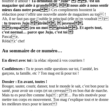
bouffée d’amour !
Ta définition de “Julie“ : C’est un
magazine qui aide à grandir, Il nous aide à nous sentir
mieux dans notre peau !
Ces compliments boostent la
rédaction pour t’offrir une nouvelle année de magazines au top !
Ah, il ne faut pas que j’oublie le principal (elle m’en voudrait !)
:
tu trouves Juju drôle,
 joyeuse,
sympa (en un mot géniale). Et après tout,
c’est normal… parce que Juju, c’est toi !
Pascale,
Rédac’ chef
Au sommaire de ce numéro…
En direct avec toi :
la rédac répond à vos courriers !
Confidences :
Tu te poses mille questions sur toi, l’amitié, les
garçons, ta famille, etc ? Ton mag est là pour toi !
Dossier :
En avant, toutes !
Bouger, sauter, courir, danser, tout le monde le sait, c’est bon pour la
santé, pour avoir un corps (et un cerveau!) en bon état de marche.
Mais tu es peut être comme Juju : pff… Pas très motivée pour
mettre ton corps en mouvement. Ton mag t’explique tout et te donne
les meilleurs trucs pour te lancer!