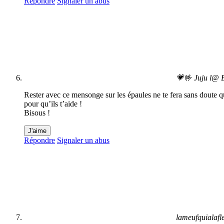
Répondre
Signaler un abus
💗🤟 Juju l@
Rester avec ce mensonge sur les épaules ne te fera sans doute qu
pour qu’ils t’aide !
Bisous !
J'aime
Répondre
Signaler un abus
lameufquialaf