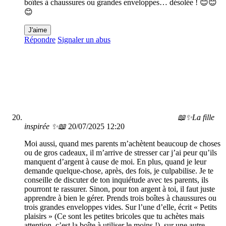
boîtes à chaussures ou grandes enveloppes… désolée ! 😊😊
😊
J'aime
Répondre
Signaler un abus
📖✨La fille
inspirée ✨📖
20/07/2025 12:20
Moi aussi, quand mes parents m’achètent beaucoup de choses
ou de gros cadeaux, il m’arrive de stresser car j’ai peur qu’ils
manquent d’argent à cause de moi. En plus, quand je leur
demande quelque-chose, après, des fois, je culpabilise. Je te
conseille de discuter de ton inquiétude avec tes parents, ils
pourront te rassurer. Sinon, pour ton argent à toi, il faut juste
apprendre à bien le gérer. Prends trois boîtes à chaussures ou
trois grandes enveloppes vides. Sur l’une d’elle, écrit « Petits
plaisirs » (Ce sont les petites bricoles que tu achètes mais
attention, c’est la boîte à utiliser le moins !), sur une autre