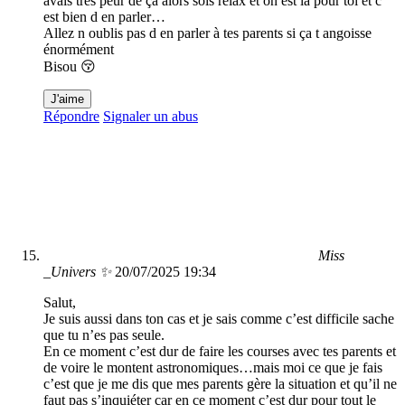
avais très peur de ça alors sois relax et on est là pour toi et c
est bien d en parler…
Allez n oublis pas d en parler à tes parents si ça t angoisse
énormément
Bisou 😚
J'aime
Répondre
Signaler un abus
Miss
_Univers ✨
20/07/2025 19:34
Salut,
Je suis aussi dans ton cas et je sais comme c’est difficile sache
que tu n’es pas seule.
En ce moment c’est dur de faire les courses avec tes parents et
de voire le montent astronomiques…mais moi ce que je fais
c’est que je me dis que mes parents gère la situation et qu’il ne
faut pas s’inquiéter car en ce moment c’est dur pour tout le