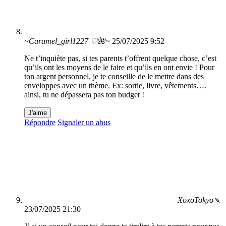
~Caramel_girl1227 ♡🌺~
25/07/2025 9:52
Ne t’inquiète pas, si tes parents t’offrent quelque chose, c’est
qu’ils ont les moyens de le faire et qu’ils en ont envie ! Pour
ton argent personnel, je te conseille de le mettre dans des
enveloppes avec un thème. Ex: sortie, livre, vêtements….
ainsi, tu ne dépassera pas ton budget !
J'aime
Répondre
Signaler un abus
XoxoTokyo🍡
23/07/2025 21:30