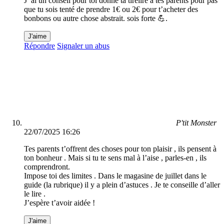
J’ ai un conseil pour toi donne ta tirelire à tes parents pour pas
que tu sois tenté de prendre 1€ ou 2€ pour t’acheter des
bonbons ou autre chose abstrait. sois forte 💪.
J'aime
Répondre
Signaler un abus
P'tit Monster
22/07/2025 16:26
Tes parents t’offrent des choses pour ton plaisir , ils pensent à
ton bonheur . Mais si tu te sens mal à l’aise , parles-en , ils
comprendront.
Impose toi des limites . Dans le magasine de juillet dans le
guide (la rubrique) il y a plein d’astuces . Je te conseille d’aller
le lire .
J’espère t’avoir aidée !
J'aime