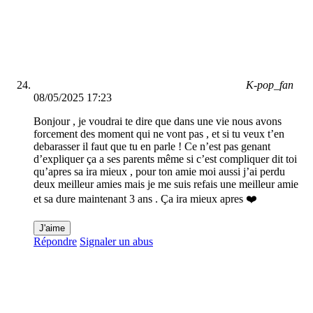
K-pop_fan
08/05/2025 17:23
Bonjour , je voudrai te dire que dans une vie nous avons
forcement des moment qui ne vont pas , et si tu veux t’en
debarasser il faut que tu en parle ! Ce n’est pas genant
d’expliquer ça a ses parents même si c’est compliquer dit toi
qu’apres sa ira mieux , pour ton amie moi aussi j’ai perdu
deux meilleur amies mais je me suis refais une meilleur amie
et sa dure maintenant 3 ans . Ça ira mieux apres ❤️
J'aime
Répondre
Signaler un abus