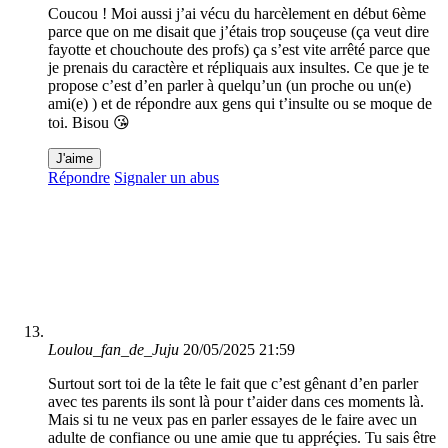
Coucou ! Moi aussi j’ai vécu du harcèlement en début 6ème
parce que on me disait que j’étais trop souçeuse (ça veut dire
fayotte et chouchoute des profs) ça s’est vite arrêté parce que
je prenais du caractère et répliquais aux insultes. Ce que je te
propose c’est d’en parler à quelqu’un (un proche ou un(e)
ami(e) ) et de répondre aux gens qui t’insulte ou se moque de
toi. Bisou 😘
J'aime
Répondre
Signaler un abus
Loulou_fan_de_Juju
20/05/2025 21:59
Surtout sort toi de la tête le fait que c’est gênant d’en parler
avec tes parents ils sont là pour t’aider dans ces moments là.
Mais si tu ne veux pas en parler essayes de le faire avec un
adulte de confiance ou une amie que tu appréçies. Tu sais être