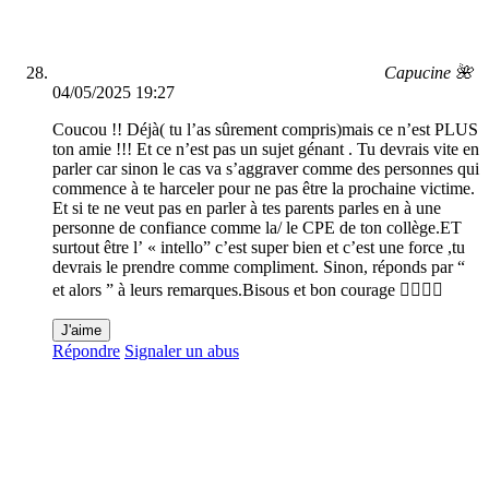
Capucine 🌺
04/05/2025 19:27
Coucou !! Déjà( tu l’as sûrement compris)mais ce n’est PLUS
ton amie !!! Et ce n’est pas un sujet génant . Tu devrais vite en
parler car sinon le cas va s’aggraver comme des personnes qui
commence à te harceler pour ne pas être la prochaine victime.
Et si te ne veut pas en parler à tes parents parles en à une
personne de confiance comme la/ le CPE de ton collège.ET
surtout être l’ « intello” c’est super bien et c’est une force ,tu
devrais le prendre comme compliment. Sinon, réponds par “
et alors ” à leurs remarques.Bisous et bon courage 👍🏼😘🤕
J'aime
Répondre
Signaler un abus