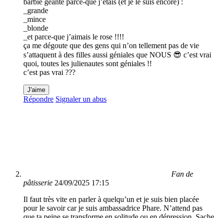
barbie géante parce-que j’étais (et je le suis encore) :
_grande
_mince
_blonde
_et parce-que j’aimais le rose !!!!
ça me dégoute que des gens qui n’on tellement pas de vie
s’attaquent à des filles aussi géniales que NOUS 😎 c’est vrai
quoi, toutes les julienautes sont géniales !!
c’est pas vrai ???
J'aime
Répondre
Signaler un abus
Fan de
pâtisserie
24/09/2025 17:15
Il faut très vite en parler à quelqu’un et je suis bien placée
pour le savoir car je suis ambassadrice Phare. N’attend pas
que ta peine se transforme en solitude ou en dépression. Sache