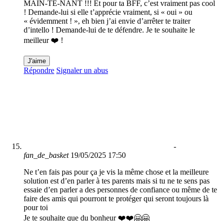
MAIN-TE-NANT !!! Et pour ta BFF, c’est vraiment pas cool
! Demande-lui si elle t’apprécie vraiment, si « oui » ou
« évidemment ! », eh bien j’ai envie d’arrêter te traiter
d’intello ! Demande-lui de te défendre. Je te souhaite le
meilleur ❤️ !
J'aime
Répondre
Signaler un abus
-
fan_de_basket
19/05/2025 17:50
Ne t’en fais pas pour ça je vis la même chose et la meilleure
solution est d’en parler à tes parents mais si tu ne te sens pas
essaie d’en parler a des personnes de confiance ou même de te
faire des amis qui pourront te protéger qui seront toujours là
pour toi
Je te souhaite que du bonheur ❤️❤️🤗🤗