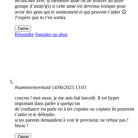
réconcilier avec ta meilleure amie ou de trouver un autre
groupe d’ami(e)(s) si cette amie est devenue toxique pour
avoir des gens qui te soutiennent et qui peuvent t’aider 😉
J’espère que tu t’en sortira
J'aime
Répondre
Signaler un abus
#summermermaid
14/06/2025 13:03
coucou ! moi aussi, je me suis fait harcelé. Il est hyper
important dans parler à quelqu’un
de confiance est parle en à tes copains ou copines ils pourront
t’aider et te défendre.
si tes parents demandent à voir le proviseur, ne refuse pas !
bisou !
J'aime