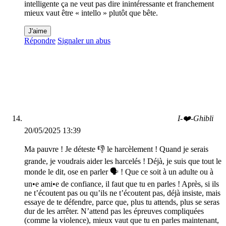
intelligente ça ne veut pas dire inintéressante et franchement
mieux vaut être « intello » plutôt que bête.
J'aime
Répondre
Signaler un abus
I-❤️-Ghibli
20/05/2025 13:39
Ma pauvre ! Je déteste 👎 le harcèlement ! Quand je serais
grande, je voudrais aider les harcelés ! Déjà, je suis que tout le
monde le dit, ose en parler 🗣️ ! Que ce soit à un adulte ou à
un•e ami•e de confiance, il faut que tu en parles ! Après, si ils
ne t’écoutent pas ou qu’ils ne t’écoutent pas, déjà insiste, mais
essaye de te défendre, parce que, plus tu attends, plus se seras
dur de les arrêter. N’attend pas les épreuves compliquées
(comme la violence), mieux vaut que tu en parles maintenant,