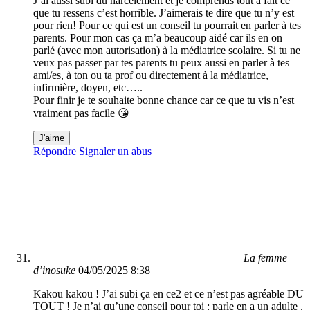
J’ai aussi subi du harcèlement et je comprends tout à fait ce
que tu ressens c’est horrible. J’aimerais te dire que tu n’y est
pour rien! Pour ce qui est un conseil tu pourrait en parler à tes
parents. Pour mon cas ça m’a beaucoup aidé car ils en on
parlé (avec mon autorisation) à la médiatrice scolaire. Si tu ne
veux pas passer par tes parents tu peux aussi en parler à tes
ami/es, à ton ou ta prof ou directement à la médiatrice,
infirmière, doyen, etc…..
Pour finir je te souhaite bonne chance car ce que tu vis n’est
vraiment pas facile 😘
J'aime
Répondre
Signaler un abus
La femme
d’inosuke
04/05/2025 8:38
Kakou kakou ! J’ai subi ça en ce2 et ce n’est pas agréable DU
TOUT ! Je n’ai qu’une conseil pour toi : parle en a un adulte .