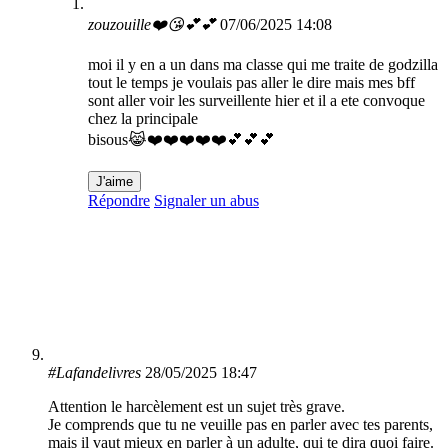
zouzouille❤️😘💕💕
07/06/2025 14:08
moi il y en a un dans ma classe qui me traite de godzilla
tout le temps je voulais pas aller le dire mais mes bff
sont aller voir les surveillente hier et il a ete convoque
chez la principale
bisous😹❤️❤️❤️❤️❤️💕💕💕
J'aime
Répondre
Signaler un abus
#Lafandelivres
28/05/2025 18:47
Attention le harcèlement est un sujet très grave.
Je comprends que tu ne veuille pas en parler avec tes parents,
mais il vaut mieux en parler à un adulte, qui te dira quoi faire.