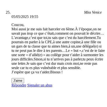
Miss Venice
05/05/2025 19:55
Coucou,
Moi aussi je me suis fait harceler en 6ème.À l’époque,on ne
savait pas trop ce que c’était,comment on pouvait le décrire…
L’avantage,c’est que toi,tu sais que c’est du harcèlement.Tu
pourrais en parler à la CPE,à une autre copine,à une fille ou
un gars de ta classe que tu aimes bien,à un,une délégué(e) si
tu ne peut pas le dire à tes parents…Le « but »,c’est de te faire
une sorte « d’allié(e) » au collège pour t’aider à surmonter les
jours difficiles.Sinon,si tu n’arrives pas à parler,tu peux écrire
une lettre.Je sais que c’est dur mais crois moi,ne reste pas
seule car tu es plus vulnérable et plus sensible.
J’espère que ça va t’aider.Bisous !
J'aime
Répondre
Signaler un abus