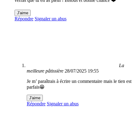
verras que tu en as plein ! Bisous et bonne chance ❤️
J'aime
Répondre
Signaler un abus
La
meilleure pâtissière
28/07/2025 19:55
Je m’ paraîtrais à écrire un commentaire mais le tien est
parfais😁
J'aime
Répondre
Signaler un abus