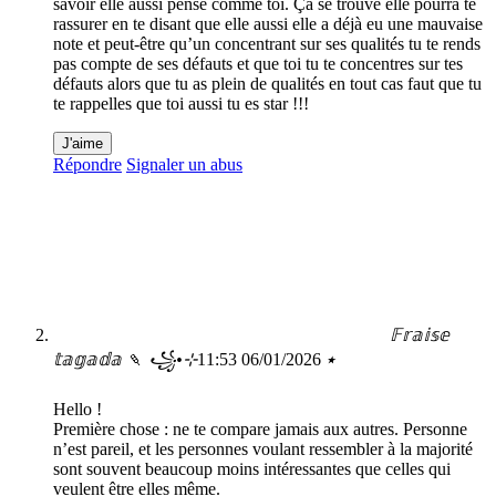
savoir elle aussi pense comme toi. Ça se trouve elle pourra te
rassurer en te disant que elle aussi elle a déjà eu une mauvaise
note et peut-être qu’un concentrant sur ses qualités tu te rends
pas compte de ses défauts et que toi tu te concentres sur tes
défauts alors que tu as plein de qualités en tout cas faut que tu
te rappelles que toi aussi tu es star !!!
J'aime
Répondre
Signaler un abus
𝔽𝕣𝕒𝕚𝕤𝕖
06/01/2026 11:53
𝕥𝕒𝕘𝕒𝕕𝕒 🍡 ꧁•⊹٭
Hello !
Première chose : ne te compare jamais aux autres. Personne
n’est pareil, et les personnes voulant ressembler à la majorité
sont souvent beaucoup moins intéressantes que celles qui
veulent être elles même.