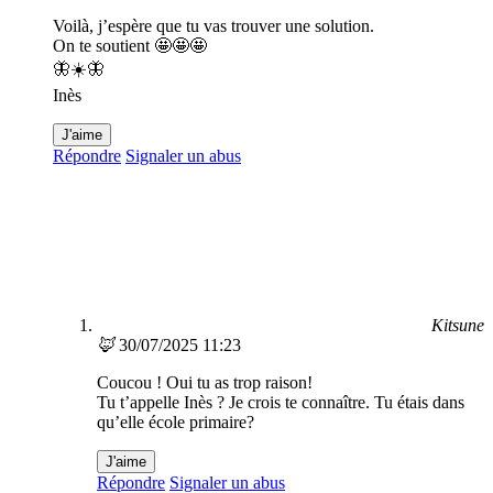
Voilà, j’espère que tu vas trouver une solution.
On te soutient 🤩🤩🤩
🦋☀️🦋
Inès
J'aime
Répondre
Signaler un abus
Kitsune
🦊
30/07/2025 11:23
Coucou ! Oui tu as trop raison!
Tu t’appelle Inès ? Je crois te connaître. Tu étais dans
qu’elle école primaire?
J'aime
Répondre
Signaler un abus