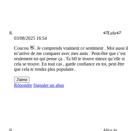
🍉Lulu🍉
03/08/2025 16:54
Coucou 👋. Je comprends vraiment ce sentiment . Moi aussi il
m’arrive de me comparer avec mes amis . Peut-être que c’est
seulement toi qui pense ça . Ta bff te trouve mieux qu’elle si
cela se trouve. En tout cas , garde confiance en toi, peut être
que cela te rendra plus populaire.
J'aime
Répondre
Signaler un abus
Alice la