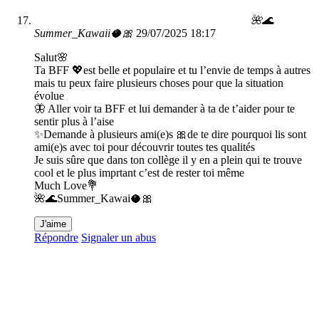
🌺🌊
Summer_Kawaii🥥🎀
29/07/2025 18:17
Salut🌸
Ta BFF 💖est belle et populaire et tu l’envie de temps à autres
mais tu peux faire plusieurs choses pour que la situation
évolue
🦋 Aller voir ta BFF et lui demander à ta de t’aider pour te
sentir plus à l’aise
✨Demande à plusieurs ami(e)s 🎀de te dire pourquoi lis sont
ami(e)s avec toi pour découvrir toutes tes qualités
Je suis sûre que dans ton collège il y en a plein qui te trouve
cool et le plus imprtant c’est de rester toi même
Much Love💐
🌺🌊Summer_Kawai🥥🎀
J'aime
Répondre
Signaler un abus