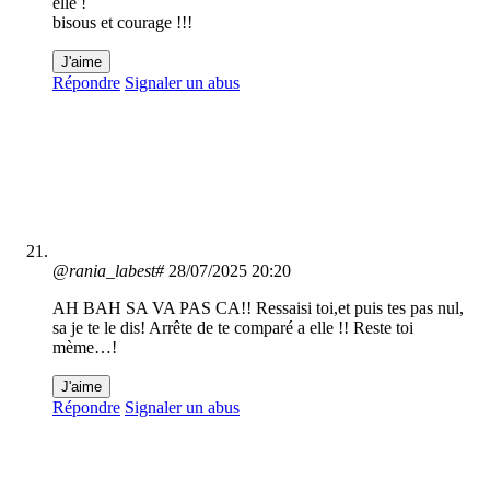
elle !
bisous et courage !!!
J'aime
Répondre
Signaler un abus
@rania_labest#
28/07/2025 20:20
AH BAH SA VA PAS CA!! Ressaisi toi,et puis tes pas nul,
sa je te le dis! Arrête de te comparé a elle !! Reste toi
mème…!
J'aime
Répondre
Signaler un abus