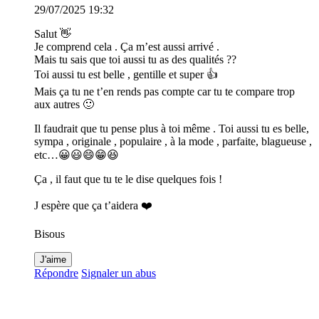
29/07/2025 19:32
Salut 👋
Je comprend cela . Ça m’est aussi arrivé .
Mais tu sais que toi aussi tu as des qualités ??
Toi aussi tu est belle , gentille et super 👍
Mais ça tu ne t’en rends pas compte car tu te compare trop
aux autres 🙂
Il faudrait que tu pense plus à toi même . Toi aussi tu es belle,
sympa , originale , populaire , à la mode , parfaite, blagueuse ,
etc…😀😃😄😁😆
Ça , il faut que tu te le dise quelques fois !
J espère que ça t’aidera ❤️
Bisous
J'aime
Répondre
Signaler un abus