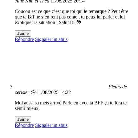
Julie Kim et Théa
11/08/2025 20:14
Coucou est ce que c’est que toi qui le remarque ? Peut être
que ta Bff ne s’en rent pas conte , tu peux lui parler et lui
expliquer la situation . Salut !!! 🫡
J'aime
Répondre
Signaler un abus
Fleurs de
cerisier 🌸
11/08/2025 14:22
Moi aussi sa mets arrivé.Parle en avec ta BFF ça te fera te
sentir mieux.
J'aime
Répondre
Signaler un abus