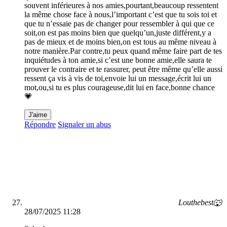
souvent inférieures à nos amies,pourtant,beaucoup ressentent
la même chose face à nous,l’important c’est que tu sois toi et
que tu n’essaie pas de changer pour ressembler à qui que ce
soit,on est pas moins bien que quelqu’un,juste différent,y a
pas de mieux et de moins bien,on est tous au même niveau à
notre manière.Par contre,tu peux quand même faire part de tes
inquiétudes à ton amie,si c’est une bonne amie,elle saura te
prouver le contraire et te rassurer, peut être même qu’elle aussi
ressent ça vis à vis de toi,envoie lui un message,écrit lui un
mot,ou,si tu es plus courageuse,dit lui en face,bonne chance
💗
J'aime
Répondre
Signaler un abus
Louthebest🐺
28/07/2025 11:28