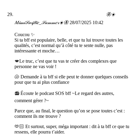
🦋☀️
𝑀𝒾𝓂𝒾𝒮𝓌𝒾𝒻𝓉𝒾𝑒_𝒮𝓊𝓂𝓂𝑒𝓇☀️🦋
28/07/2025 10:42
Coucou ✨
Si ta bff est populaire, belle, et que tu lui trouve toutes les
qualités, c’est normal qu’à côté tu te sente nulle, pas
intéressante et moche…
💋Le truc, c’est que tu vas te créer des complexes que
personne ne vas voir !
🐚 Demande à ta bff si elle peut te donner quelques conseils
pour que tu ai plus confiance
📻 Écoute le podcast SOS bff ~Le regard des autres,
comment gérer ?~
Parce que, au final, le question qu’on se pose toutes c’est :
comment ils me trouve ?
🫶🏻 Et surtout, super, méga important : dit à ta bff ce que tu
ressens, elle pourra t’aider.