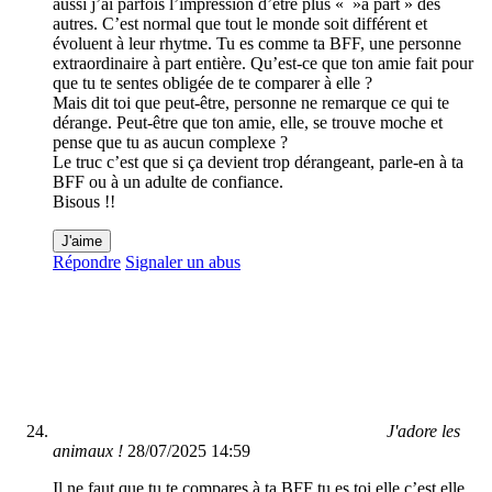
aussi j’ai parfois l’impression d’être plus « »à part » des
autres. C’est normal que tout le monde soit différent et
évoluent à leur rhytme. Tu es comme ta BFF, une personne
extraordinaire à part entière. Qu’est-ce que ton amie fait pour
que tu te sentes obligée de te comparer à elle ?
Mais dit toi que peut-être, personne ne remarque ce qui te
dérange. Peut-être que ton amie, elle, se trouve moche et
pense que tu as aucun complexe ?
Le truc c’est que si ça devient trop dérangeant, parle-en à ta
BFF ou à un adulte de confiance.
Bisous !!
J'aime
Répondre
Signaler un abus
J'adore les
animaux !
28/07/2025 14:59
Il ne faut que tu te compares à ta BFF tu es toi elle c’est elle