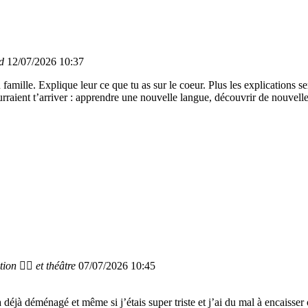
d
12/07/2026 10:37
amille. Explique leur ce que tu as sur le coeur. Plus les explications se
ourraient t’arriver : apprendre une nouvelle langue, découvrir de nouvell
ion 🏊‍♀️ et théâtre
07/07/2026 10:45
déjà déménagé et même si j’étais super triste et j’ai du mal à encaisser 