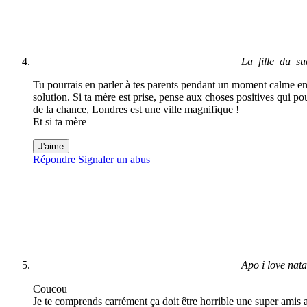
La_fille_du_su
Tu pourrais en parler à tes parents pendant un moment calme en f
solution. Si ta mère est prise, pense aux choses positives qui p
de la chance, Londres est une ville magnifique !
Et si ta mère
J'aime
Répondre
Signaler un abus
Apo i love natat
Coucou
Je te comprends carrément ça doit être horrible une super amis a 