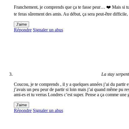
Franchement, je comprends que ça te fasse peur… ❤️ Mais si tu es d
te feras sûrement des amis. Au début, ça sera peut-être difficile,
J'aime
Répondre
Signaler un abus
La stay serpen
Coucou, je te comprends , il y a quelques années j’ai du partir 
j’avais un peu peur de partir si loin mais j’ai quand même pu rest
ami-es et tu verras Londres c’est super. Pense a ça comme une 
J'aime
Répondre
Signaler un abus