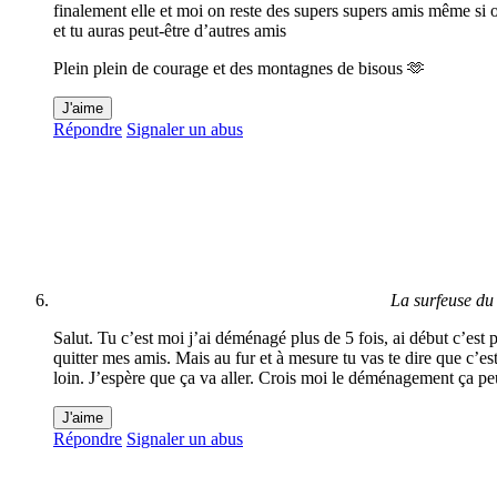
finalement elle et moi on reste des supers supers amis même si on
et tu auras peut-être d’autres amis
Plein plein de courage et des montagnes de bisous 🫶
J'aime
Répondre
Signaler un abus
La surfeuse du 
Salut. Tu c’est moi j’ai déménagé plus de 5 fois, ai début c’est p
quitter mes amis. Mais au fur et à mesure tu vas te dire que c’es
loin. J’espère que ça va aller. Crois moi le déménagement ça peu
J'aime
Répondre
Signaler un abus