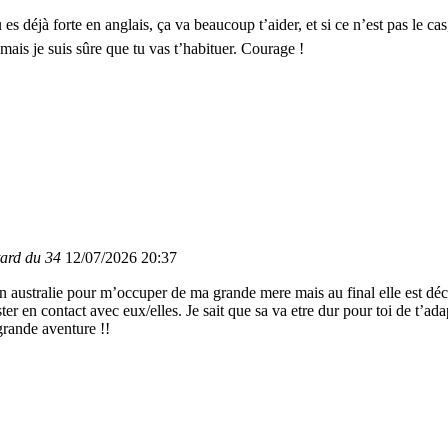
éjà forte en anglais, ça va beaucoup t’aider, et si ce n’est pas le cas, t
 mais je suis sûre que tu vas t’habituer. Courage !
tard du 34
12/07/2026 20:37
en australie pour m’occuper de ma grande mere mais au final elle est dé
er en contact avec eux/elles. Je sait que sa va etre dur pour toi de t’ada
grande aventure !!