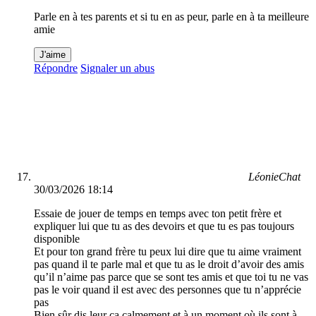
Parle en à tes parents et si tu en as peur, parle en à ta meilleure
amie
J'aime
Répondre
Signaler un abus
LéonieChat
30/03/2026 18:14
Essaie de jouer de temps en temps avec ton petit frère et
expliquer lui que tu as des devoirs et que tu es pas toujours
disponible
Et pour ton grand frère tu peux lui dire que tu aime vraiment
pas quand il te parle mal et que tu as le droit d’avoir des amis
qu’il n’aime pas parce que se sont tes amis et que toi tu ne vas
pas le voir quand il est avec des personnes que tu n’apprécie
pas
Bien sûr dis leur ça calmement et à un moment où ils sont à