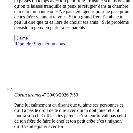
tu passes du temps avec ton petit frère ! Ensuite si tu as bosoin
qu’on te laisses tranquille tu peux te réfugier dans ta chambre
et mettre un panneau » Ne pas dérenger » pour ne pas qu’un
de tes frère viennent te voir ! Si ton grand frère t’embete tu
peu lui dire que tu es libre de choisir tes amis ! Si le problème
persiste tu peux en parler à tes parents !
J'aime
Répondre
Signaler un abus
Coeurcaramel💕
30/03/2026 7:59
Parle lui calmement en disant que tu aime ses personnes et
qu’il a pas le droit de te dire avec qui tu doit jouer et si il
faudra son chef dit le à tes parents c’est leur travail pas celui
de ton frêre de faire le chef et ton petit crête c’es t mignon
qu’il veuille jouer avec toi