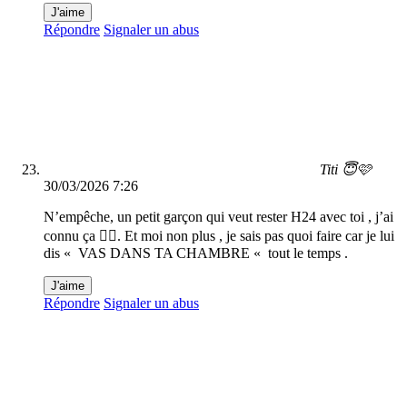
J'aime
Répondre
Signaler un abus
Titi 😇🩷
30/03/2026 7:26
N’empêche, un petit garçon qui veut rester H24 avec toi , j’ai
connu ça 😶‍🌫️. Et moi non plus , je sais pas quoi faire car je lui
dis « VAS DANS TA CHAMBRE « tout le temps .
J'aime
Répondre
Signaler un abus