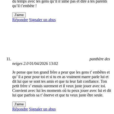
du temps avec les gens qu’il n’aime pas et dire à tes parents
qu’il t’embète !
J'aime
Répondre
Signaler un abus
panthère des
neiges 2.0
01/04/2026 13:02
Je pense que ton grand frère a peur que les gens t’ embêtes et
qu’ il a peur pour toi et si tu en as vraiment marre parle lui et
dit lui que se sont tes amis et que tu leur fait confiance. Ton
petit frère s’ ennuis surement et il veux juste jouer avec toi.
Convient avec lui les moments où tu peux jouer avec lui et dit
lui que parfois sa t’ énerve et que tu veux juste être seule.
J'aime
Répondre
Signaler un abus