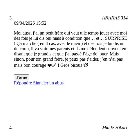
ANANAS 314
09/04/2026 15:52
Moi aussi j’ai un petit frère qui veut tt le temps jouer avec moi
des fois je lui dis oui mais à condition que… et… SURPRISE
! Ça marche ( en tt cas, avec le mien ) et des fois je lui dis nn
du coup, il va voir mes parents et ils me défendent souvent en
disant que je grandis et que j’ai passé l’âge de jouer. Mais
sinon, pour ton grand frère, je peux pas t’aider, j’en n’ai pas
mais bon courage ❤️‍🩹 ! Gros bisous 😽
J'aime
Répondre
Signaler un abus
Mia & Hikari