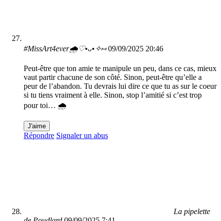
#MissArt4ever🌧️♡•⁠ᴗ⁠•✧⁠⑅
09/09/2025 20:46
Peut-être que ton amie te manipule un peu, dans ce cas, mieux
vaut partir chacune de son côté. Sinon, peut-être qu’elle a
peur de l’abandon. Tu devrais lui dire ce que tu as sur le coeur
si tu tiens vraiment à elle. Sinon, stop l’amitié si c’est trop
pour toi… 🌧️
J'aime
Répondre
Signaler un abus
La pipelette
de Poudlard
09/09/2025 7:41