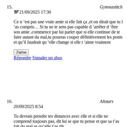
Gymnastitch
🐼
21/09/2025 17:30
Ce n ‘est pas une vraie amie si elle fait ça ,et on dirait que tu l
‘as compris… Si tu ne te sens pas capable d ‘arrêter d ‘être
son amie ,commence par lui parler que si elle continue de te
faire autant du mal,tu pourras couper définitivement les ponts
et qu’il faudrait qu ‘elle change si elle t ‘aime vraiment
J'aime
Répondre
Signaler un abus
Alistars
20/09/2025 8:54
Tu devrais prendre tes distances avec elle et si elle ne
comprend toujours pas, dit lui se que tu pense et que sa t’as
fait du mal se qu’elle t’as dit