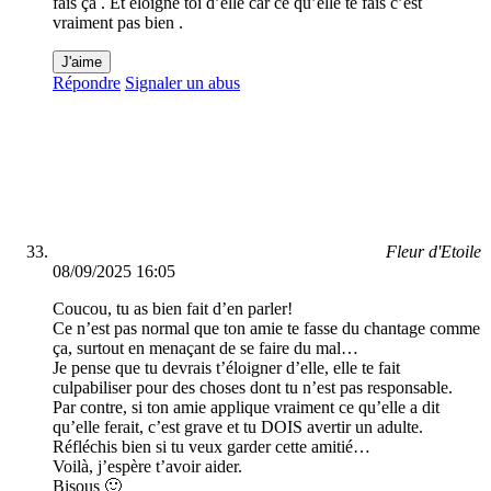
fais ça . Et éloigné toi d’elle car ce qu’elle te fais c’est
vraiment pas bien .
J'aime
Répondre
Signaler un abus
Fleur d'Etoile
08/09/2025 16:05
Coucou, tu as bien fait d’en parler!
Ce n’est pas normal que ton amie te fasse du chantage comme
ça, surtout en menaçant de se faire du mal…
Je pense que tu devrais t’éloigner d’elle, elle te fait
culpabiliser pour des choses dont tu n’est pas responsable.
Par contre, si ton amie applique vraiment ce qu’elle a dit
qu’elle ferait, c’est grave et tu DOIS avertir un adulte.
Réfléchis bien si tu veux garder cette amitié…
Voilà, j’espère t’avoir aider.
Bisous 🙂