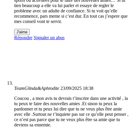
sports ou activitées pour te faire des nouvelles amies… Si tu
tien beaucoup a elle va lui parler et essaye de regler le
probleme avec un adulte de confiance. Si tu voit qu’elle
recommence, pars meme si c’est dur. En tout cas j’espere que
mes conseil vont te servir.
J'aime
Répondre
Signaler un abus
TeamGlinda&Aphrodite
23/09/2025 18:38
Coucou , a mon avis tu devrais t’inscrire dans une activité , la
tu peux te faire des nouvelles amies .Et sinon tu peux la
pardonner et tu peux lui dire que tu ne veux plus être amie
avec elle .Surtout ne t’inquiete pas sur ce qu’elle peut penser ,
ce n’est pas parce que tu ne veux plus être sa amie que tu
deviens sa ennemie.