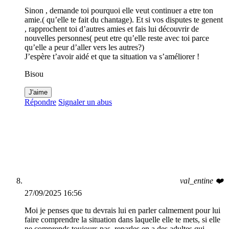
Sinon , demande toi pourquoi elle veut continuer a etre ton
amie.( qu’elle te fait du chantage). Et si vos disputes te genent
, rapprochent toi d’autres amies et fais lui découvrir de
nouvelles personnes( peut etre qu’elle reste avec toi parce
qu’elle a peur d’aller vers les autres?)
J’espère t’avoir aidé et que ta situation va s’améliorer !
Bisou
J'aime
Répondre
Signaler un abus
val_entine ❤️
27/09/2025 16:56
Moi je penses que tu devrais lui en parler calmement pour lui
faire comprendre la situation dans laquelle elle te mets, si elle
ne comprends toujours pas, reparles en a des adultes qui