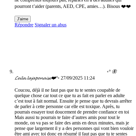
pourront t’aider (parents, AED, CPE, amies…). Bisous ❤️❤️
J'aime
Répondre
Signaler un abus
◦° 🦋
𝓛𝓮𝓲𝓵𝓪.𝓵𝓪𝓳𝓪𝓹𝓸𝓷𝓪𝓲𝓼𝓮❤️‍°◦
27/09/2025 11:24
Coucou, déjà il ne faut pas que tu te sentes coupable de
quelque chose car tout ce que tu as fait en parler en adulte
c’est tout à fait normal. Ensuite je pense que tu devrais arrêter
de parler à cette personne car elle est toxique. Après, tu
pourrais essayer tout doucement de prendre confiance en toi
Mais aussi tu pourrais te faire d’autres amis pour tout le
monde, on va pas se faire des amis en deux minutes, mais je
pense que largement il y a des personnes qui vont bien vouloir
être ami avec toi donc en résumé il faut pas que tu te sentes