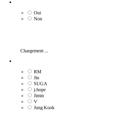
Oui
Non
Chargement ...
RM
Jin
SUGA
j‑hope
Jimin
V
Jung Kook