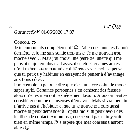
I 💕🧑‍🩰
Garance🌺🫶
01/06/2026 17:37
Coucou, 🤓
Je te comprends complètement !😉 J’ai eu des lunettes l’année
dernière, et je me suis sentie trop triste. Je me trouvait trop
moche avec… Mais j’ai choisi une paire de lunette qui me
plaisait et qui en plus était assez discrete. Certaines amies
n’ont même pas remarqué de différences sur moi. Je pense
que tu peux t-y habituer en essayant de penser à d’avantage
aux bons côtés :
Par exemple tu peux te dire que c’est un accessoire de mode
super stylé. Certaines personnes s’en achètent des fausses
alors qu’elles n’en ont pas réelement besoin. Alors on peut se
considérer comme chanseuses d’en avoir. Mais si vraiment tu
n’arrive pas à t’habituer et que tu te trouve toujours aussi
moche tu peux demander à l’ophtalmo si tu peux avoir des
lentilles de contact. Au moins ça ne se voit pas et tu y voit
bien en même temps.😉 J’espère que mes conseils t’auront
aidés.😘