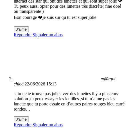
internet des star qui ont des lunettes et qui sont super jolie 💖
Tu peux aussi opter pour des lunettes très discrète( fine doré
ou transparente )
Bon courage ❤️je suis sur qu tu est super jolie
J'aime
Répondre
Signaler un abus
m@rgot
chloé
22/06/2026 15:13
si tu ne te trouve pas jolie avec des lunettes il y a plusieurs
solution ,tu peux essayer les lentilles ,si tu n’aime pas les
lunette que tu porte essaie en d’autres paires rouges bleu carré
rondes…
J'aime
Répondre
Signaler un abus